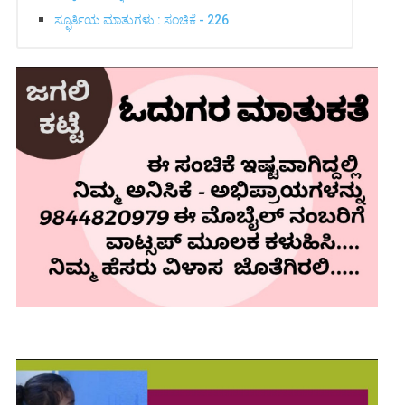
ಸ್ಫೂರ್ತಿಯ ಮಾತುಗಳು : ಸಂಚಿಕೆ - 226