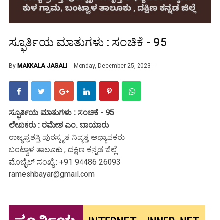
ಸ್ಫೂರ್ತಿಯ ಮಾತುಗಳು : ಸಂಚಿಕೆ - 95
By
MAKKALA JAGALI
Monday, December 25, 2023
ಸ್ಫೂರ್ತಿಯ ಮಾತುಗಳು : ಸಂಚಿಕೆ - 95
ಲೇಖಕರು : ರಮೇಶ ಎಂ. ಬಾಯಾರು
ರಾಜ್ಯಪ್ರಶಸ್ತಿ ಪುರಸ್ಕೃತ ನಿವೃತ್ತ ಅಧ್ಯಾಪಕರು
ಬಂಟ್ವಾಳ ತಾಲೂಕು , ದಕ್ಷಿಣ ಕನ್ನಡ ಜಿಲ್ಲೆ
ಮೊಬೈಲ್ ಸಂಖ್ಯೆ : +91 94486 26093
rameshbayar@gmail.com