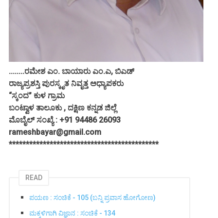
........ರಮೇಶ ಎಂ. ಬಾಯಾರು ಎಂ.ಎ, ಬಿಎಡ್
ರಾಜ್ಯಪ್ರಶಸ್ತಿ ಪುರಸ್ಕೃತ ನಿವೃತ್ತ ಅಧ್ಯಾಪಕರು
“ಸ್ಕಂದ” ಕುಳ ಗ್ರಾಮ
ಬಂಟ್ವಾಳ ತಾಲೂಕು , ದಕ್ಷಿಣ ಕನ್ನಡ ಜಿಲ್ಲೆ
ಮೊಬೈಲ್ ಸಂಖ್ಯೆ : +91 94486 26093
rameshbayar@gmail.com
********************************************
READ
ಪಯಣ : ಸಂಚಿಕೆ - 105 (ಬನ್ನಿ ಪ್ರವಾಸ ಹೋಗೋಣ)
ಮಕ್ಕಳಿಗಾಗಿ ವಿಜ್ಞಾನ : ಸಂಚಿಕೆ - 134