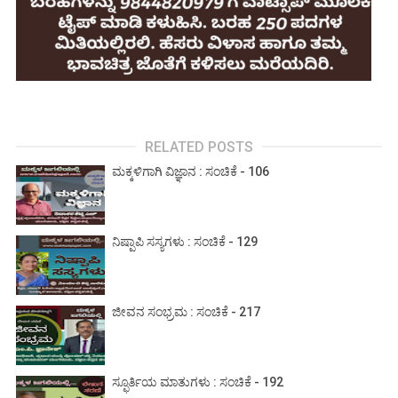
RELATED POSTS
ಮಕ್ಕಳಿಗಾಗಿ ವಿಜ್ಞಾನ : ಸಂಚಿಕೆ - 106
ನಿಷ್ಪಾಪಿ ಸಸ್ಯಗಳು : ಸಂಚಿಕೆ - 129
ಜೀವನ ಸಂಭ್ರಮ : ಸಂಚಿಕೆ - 217
ಸ್ಫೂರ್ತಿಯ ಮಾತುಗಳು : ಸಂಚಿಕೆ - 192