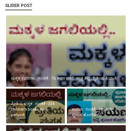
SLIDER POST
ಪ್ರೀತಿಯ ಪುಸ್ತಕ : ಸಂಚಿಕೆ - 224 children's books Vani periyodi
ಪಯಣ : ಸಂಚಿಕೆ - 105 (ಬನ್ನಿ
ಮಕ್ಕಳಿಗಾಗಿ ವಿಜ್ಞಾನ : ಸಂಚಿಕೆ -
ಪ್ರವಾಸ ಹೋಗೋಣ)
134