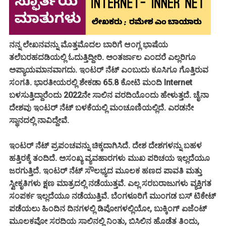
ನನ್ನ ಲೇಖನವನ್ನು ಮೊತ್ತಮೊದಲ ಬಾರಿಗೆ ಆಂಗ್ಲ ಭಾಷೆಯ
ತಲೆಬರಹದಡಿಯಲ್ಲಿ ಓದುತ್ತಿದ್ದೀರಿ. ಅಂತರ್ಜಾಲ ಎಂದರೆ ಎಲ್ಲರಿಗೂ
ಅಪ್ಯಾಯಮಾನವಾಗದು. ಇಂಟರ್ ನೆಟ್ ಎಂಬುದು ಕೂಸಿಗೂ ಗೊತ್ತಿರುವ
ಸಂಗತಿ. ಭಾರತೀಯರಲ್ಲಿ ಶೇಕಡಾ 65.8 ಕೋಟಿ ಮಂದಿ Internet
ಬಳಸುತ್ತಿದ್ದಾರೆಂದು 2022ನೇ ಸಾಲಿನ ವರದಿಯೊಂದು ಹೇಳುತ್ತದೆ. ಚೈನಾ
ದೇಶವು ಇಂಟರ್ ನೆಟ್ ಬಳಕೆಯಲ್ಲಿ ಮಂಚೂಣಿಯಲ್ಲಿದೆ. ಎರಡನೇ
ಸ್ಥಾನದಲ್ಲಿ ನಾವಿದ್ದೇವೆ.
ಇಂಟರ್ ನೆಟ್ ಪ್ರಪಂಚವನ್ನು ಚಿಕ್ಕದಾಗಿಸಿದೆ. ದೇಶ ದೇಶಗಳನ್ನು ಬಹಳ
ಹತ್ತಿರಕ್ಕೆ ತಂದಿದೆ. ಅಸಂಖ್ಯ ವ್ಯವಹಾರಗಳು ಮುಖ ಪರಿಚಯ ಇಲ್ಲದೆಯೂ
ಜರಗುತ್ತಿದೆ. ಇಂಟರ್ ನೆಟ್ ಸೌಲಭ್ಯದ ಮೂಲಕ ಹಣದ ಪಾವತಿ ಮತ್ತು
ಸ್ವೀಕೃತಿಗಳು ಕ್ಷಣ ಮಾತ್ರದಲ್ಲಿ ನಡೆಯುತ್ತವೆ. ಎಲ್ಲ ಸರಬರಾಜುಗಳು ವ್ಯಕ್ತಿಗತ
ಸಂಪರ್ಕ ಇಲ್ಲದೆಯೂ ನಡೆಯುತ್ತಿವೆ. ಬೆಂಗಳೂರಿಗೆ ಮುಂಗಡ ಬಸ್ ಟಿಕೇಟ್
ಪಡೆಯಲು ಹಿಂದಿನ ದಿನಗಳಲ್ಲಿ ಡಿಪೋಗಳಲ್ಲಿಯೋ, ಬುಕ್ಕಿಂಗ್ ಏಜೆಂಟ್
ಮೂಲಕವೋ ಸರದಿಯ ಸಾಲಿನಲ್ಲಿ ನಿಂತು, ಬಿಸಿಲಿನ ಹೊಡೆತ ತಿಂದು,