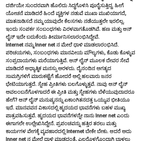
ದರ್ಜಿಯೇ ಸುಂದರವಾಗಿ ಹೊಲಿದು ಸಿದ್ಧಗೊಳಿಸಿ ಪೂರೈಸುತ್ತಿದ್ದ. ಹೀಗೆ
ಯೋಚನೆ ಮಾಡಿದರೆ ಹಿಂದೆ ವ್ಯಕ್ತಿಗಳ ನಡುವೆ ಮುಖಾ ಮುಖಿಯಾಗದೆ,
ಮಾತನಾಡಿಸದೆ ನಮ್ಮ ಯಾವುದೇ ಕೆಲಸಗಳು ನಡೆಯುತ್ತಲೇ ಇರಲಿಲ್ಲ.
ಇಂದು ಸಂಪರ್ಕ ಸಂಬಂಧಗಳು ವಿರಳವಾಗತೊಡಗಿವೆ. ಹಣ ಮತ್ತು ಆನ್
ಲೈನ್ ಇದೇ ಬದುಕೆಂದು ತೀರ್ಮಾನಿಸಲಾರಂಭಿಸಿದ್ದೇವೆ.
Internet ನಮ್ಮ Inner net ನ ಮೇಲೆ ಧಾಳಿ ಮಾಡಲಾರಂಭಿಸಿದೆ.
ಪರಿಚಯಗಳು, ಸಂಬಂಧಗಳು ಮಾನವೀಯ ಮೌಲ್ಯಗಳು, ಕೊಡು ಕೊಳ್ಳುವ
ಸಂಪ್ರದಾಯಗಳು ಮರೆಯಾಗುತ್ತಿವೆ. ಆನ್ ಲೈನ್ ಮೂಲಕ ದೇವರ ಸೇವೆ
ಮಾಡಿದರೆ ಆಧ್ಯಾತ್ಮಿಕ ಮನಸ್ಸು ಅರಳದು. ದೈನಂದಿನ ಅಗತ್ಯದ
ಸಾಮಗ್ರಿಗಳಿಗೆ ಮಾರುಕಟ್ಟೆಗೆ ಹೋದರೆ ಅಲ್ಲಿ ಹಲವಾರು ಜನರ
ಭೇಟಿಯಾಗುತ್ತದೆ. ಸ್ನೇಹ ಪ್ರೀತಿಗಳು ಬಲಗೊಳ್ಳುತ್ತವೆ. ನಾವು ಆನ್ ಲೈನ್
ಅವಲಂಬನೆಗೊಳಗಾದರೆ ಈ ಪ್ರೀತಿ ಮತ್ತು ಸ್ನೇಹಗಳು ಬೆಳೆಯುವುದಾದರೂ
ಹೇಗೆ? ಆನ್ ಲೈನ್ ಮನುಷ್ಯನನ್ನು ಏಕಾಂಗಿತನದತ್ತ ಒಯ್ಯುವ ಭೀತಿಯೂ
ಇದೆ. ಮಾನವವನ ವಿಕಾಸದಲ್ಲಿ ಹೃದಯದ ಭಾವನೆಗಳು ಬಹಳ ಮುಖ್ಯ
ಪಾತ್ರವಹಿಸುತ್ತವೆ. ಹೃದಯದ ಭಾವನೆಗಳನ್ನೇ ನಾನು Inner net ಎಂದು
ಈಗಾಗಲೇ ಉಲ್ಲೇಖಿಸಿದ್ದೇನೆ. ಪ್ರಪಂಚವನ್ನು ಹತ್ತಿರ ತರಲು ಮತ್ತು
ಕಾರ್ಯಗಳ ವೇಗಕ್ಕೆ ವ್ಯವಹಾರದಲ್ಲಿ Internet ಬೇಕೇ ಬೇಕು. ಆದರೆ ಅದು
Inner net ನ ಮೇಲೆ ಧಾಳಿ ಮಾಡದಂತೆ, ಎಲ್ಲರೊಳಗೊಂದಾಗಿ ಬಾಳಲು