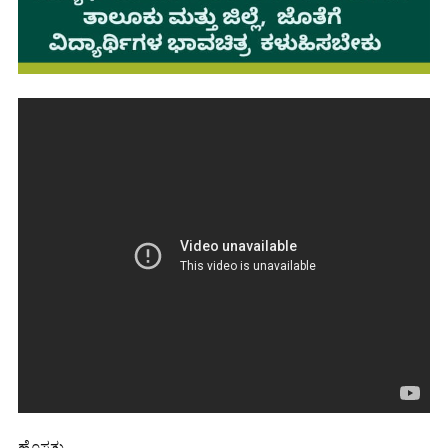
ಹೊಸತು