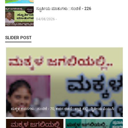
ಸ್ಫೂರ್ತಿಯ ಮಾತುಗಳು : ಸಂಚಿಕೆ - 226
04/08/2026 -
SLIDER POST
ಪ್ರೀತಿಯ ಪುಸ್ತಕ : ಸಂಚಿಕೆ - 224 children's books Vani periyodi