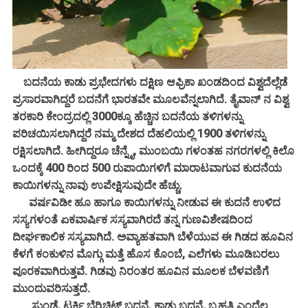
ಬದನೆಯ ಕಾಡು ಪ್ರಭೇದಗಳು ದಕ್ಷಿಣ ಆಫ್ರಿಕಾ ಖಂಡದಿಂದ ವಿಶ್ವದೆಲ್ಲೆಡೆ
ಪ್ರಸಾರವಾಗಿದ್ದರೆ ಬದನೆಗೆ ಭಾರತವೇ ಮೂಲವೆನ್ನಲಾಗಿದೆ. ತೈವಾನ್ ನ ವಿಶ್ವ
ತರಕಾರಿ ಕೇಂದ್ರದಲ್ಲಿ 3000ಕ್ಕೂ ಹೆಚ್ಚಿನ ಬದನೆಯ ತಳಿಗಳನ್ನು
ಪರಿಚಯಿಸಲಾಗಿದ್ದರೆ ನಮ್ಮ ದೇಶದ ದೆಹಲಿಯಲ್ಲಿ 1900 ತಳಿಗಳನ್ನು
ರಕ್ಷಿಸಲಾಗಿದೆ. ಹೀಗಿದ್ದರೂ ಚೆನ್ನೈ, ಮುಂಬಯಿ ಗಳಂತಹ ನಗರಗಳಲ್ಲಿ ಕಿಲೊ
ಒಂದಕ್ಕೆ 400 ರಿಂದ 500 ರುಪಾಯಿಗಳಿಗೆ ಮಾರಾಟವಾಗುವ ಕುದನೆಯ
ಕಾಯಿಗಳನ್ನು ನಾವು ಉಪೇಕ್ಷಿಸುವುದೇ ಹೆಚ್ಚು.
ವರ್ಷವಿಡೀ ಹೂ ಹಾಗೂ ಕಾಯಿಗಳನ್ನು ನೀಡುವ ಈ ಕುದನೆ ಉಳಿದ
ಸಸ್ಯಗಳಂತೆ ಏಕವಾರ್ಷಿಕ ಸಸ್ಯವಾಗಿರದೆ ತನ್ನ ಗುಣವಿಶೇಷದಿಂದ
ದೀರ್ಘಕಾಲಿಕ ಸಸ್ಯವಾಗಿದೆ. ಅವ್ಯಾಹತವಾಗಿ ಬೆಳೆಯುವ ಈ ಗಿಡದ ಹೂವಿನ
ಕೆಳಗೆ ಕಂಕುಳಿನ ಮೊಗ್ಗು ಮತ್ತೆ ಹೊಸ ಕೊಂಬೆ, ಎಲೆಗಳು ಮೂಡಿಬರಲು
ಪೂರಕವಾಗಿರುತ್ತವೆ. ಗಿಡವು ನಿರಂತರ ಹೂವಿನ ಮೂಲಕ ಬೆಳವಣಿಗೆ
ಮುಂದುವರಿಸುತ್ತದೆ.
ಸುಂಡೆ, ಟರ್ಕಿ ಬೆರ್ರಿಚಿಟ್ ಬದನೆ, ಕಾಡು ಬದನೆ, ಬೃಹತಿ ಎಂದೆಲ್ಲ