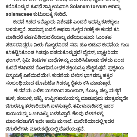
ಕರೆಸಿಕೊಳ್ಳುವ ಕುದನೆ ಶಾಸ್ತ್ರೀಯವಾಗಿ Solanum torvum ಆಗಿದ್ದು
solanaceae ಕುಟುಂಬಕ್ಕೆ ಸೇರಿದೆ.
ಕುದನೆ ಗಿಡದ ಇನ್ನೊಂದು ವಿಶೇಷತೆ ಎಂದರೆ ಇದನ್ನು ಕಸಿಕಟ್ಟಲು
ಬಳಸುತ್ತಾರೆ. ಸಾಮಾನ್ಯ ಬದನೆ ಅಥವಾ ಗುಳ್ಳದ ಗಿಡಕ್ಕೆ ಈ ಕುದನೆ ಕಸಿ
ಮಾಡಿದರೆ ವರ್ಷವಿಡೀಬದನೆಯನ್ನು ಪಡೆಯಬಹುದು !.ಎಂತಹ
ಪರಿಸರವಿದ್ದರೂ ನೀರು ಗೊಬ್ಬರವಿರದೆ ಸದಾ ಹೂ ಬಿಡುವ ಕುದನೆಯ ಗುಣ
ಕಸಿಕಟ್ಟಿಸಿಕೊಂಡ ಗಿಡವೂ ಪಡೆದುಕೊಳ್ಳುತ್ತದೆ! ವೈರಸ್, ಬ್ಯಾಕ್ಟೀರಿಯಾ
ಫಂಗಸ್, ಕ್ರಿಮಿ ಕೀಟಗಳ ಬಾಧೆಗಳನ್ನು ಎದುರಿಸಿಕೊಂಡು ಬೆಳೆದು ಬಂದ
ಕುದನೆ ಕಸಿಗಿಡದ ರೋಗನಿರೋಧಕ ಶಕ್ತಿಯನ್ನೂ ಹೆಚ್ಚಿಸುತ್ತದೆ. ಪ್ರಕೃತಿಯ
ವಿಸ್ಮಯಕ್ಕೆ ಎಣೆಯಿದೆಯೇ!. ಕುದನೆಯ ಬೇರಿನ ಭಾಗವನ್ನು ಹತ್ತಿರ
ಸಂಬಂಧಿಯಾದ ಟೊಮೆಟೊ ಗಿಡಕ್ಕೂ ರೈತರು ಕಸಿ ಮಾಡುತ್ತಾರೆ.
ಕುದನೆಯ ಎಳೆಕಾಯಿಗಳಿಂದ ಸಾಂಬಾರ್, ಗೊಜ್ಜು, ಪಲ್ಯ, ಮಜ್ಜಿಗೆ
ಹುಳಿ, ತಂಬುಳಿ, ಚಟ್ನಿ, ಉಪ್ಪಿನಕಾಯಿಯನ್ನು ಮಾಡುವುದು ಮಾತ್ರವಲ್ಲದೇ
ಚಿಗುರನ್ನೂ ತರಕಾರಿಯಾಗಿ ಬಳಸುತ್ತಾರೆ. ತಮಿಳುನಾಡಿನಲ್ಲಿ ಇದರ
ಕಾಯಿಯನ್ನು ಒಣಗಿಸಿಟ್ಟು ಬಳಸುತ್ತಾರೆ. ಕೆಲವು ದೇಶಗಳಲ್ಲಿ
ಮಾಂಸದಡುಗೆಗೆ ಇದೇ ಕಾಯಿ ಮಸಾಲೆ. ಮಲೇಶಿಯಾದಲ್ಲಿ ಇದರ
ಚಿಗುರೆಲೆಗಳು ಮಾರುಕಟ್ಟೆಯಲ್ಲಿ ದೊರೆಯುತ್ತವೆ.