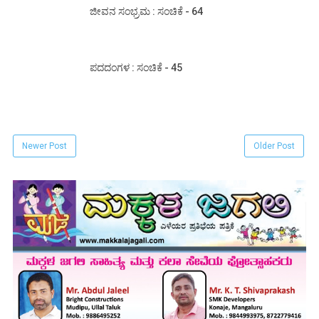
ಜೀವನ ಸಂಭ್ರಮ : ಸಂಚಿಕೆ - 64
ಪದದಂಗಳ : ಸಂಚಿಕೆ - 45
Newer Post
Older Post