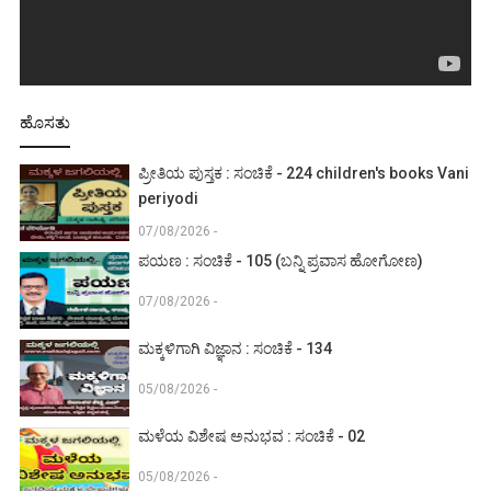
ಹೊಸತು
ಪ್ರೀತಿಯ ಪುಸ್ತಕ : ಸಂಚಿಕೆ - 224 children's books Vani
periyodi
07/08/2026 -
ಪಯಣ : ಸಂಚಿಕೆ - 105 (ಬನ್ನಿ ಪ್ರವಾಸ ಹೋಗೋಣ)
07/08/2026 -
ಮಕ್ಕಳಿಗಾಗಿ ವಿಜ್ಞಾನ : ಸಂಚಿಕೆ - 134
05/08/2026 -
ಮಳೆಯ ವಿಶೇಷ ಅನುಭವ : ಸಂಚಿಕೆ - 02
05/08/2026 -