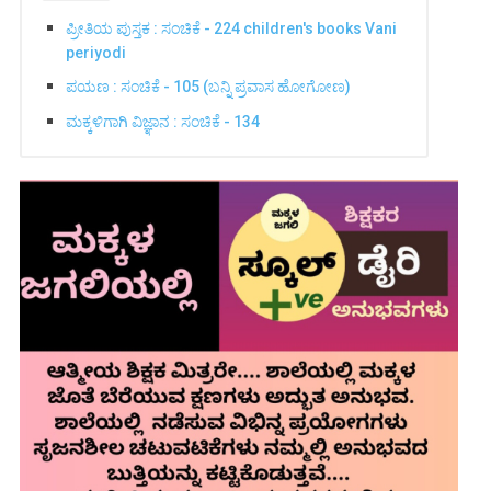
ಪ್ರೀತಿಯ ಪುಸ್ತಕ : ಸಂಚಿಕೆ - 224 children's books Vani
periyodi
ಪಯಣ : ಸಂಚಿಕೆ - 105 (ಬನ್ನಿ ಪ್ರವಾಸ ಹೋಗೋಣ)
ಮಕ್ಕಳಿಗಾಗಿ ವಿಜ್ಞಾನ : ಸಂಚಿಕೆ - 134