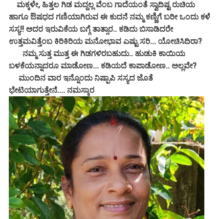
ಮಕ್ಕಳೇ, ಹಿತ್ತಲ ಗಿಡ ಮದ್ದಲ್ಲ ವೆಂಬ ಗಾದೆಯಂತೆ ಸ್ವಾದಿಷ್ಟ ರುಚಿಯ
ಹಾಗೂ ಔಷಧದ ಗಣಿಯಾಗಿರುವ ಈ ಕುದನೆ ನಮ್ಮ ಕಣ್ಣಿಗೆ ಬರೀ ಒಂದು ಕಳೆ
ಸಸ್ಯ!! ಅದರ ಇರುವಿಕೆಯ ಬಗ್ಗೆ ತಾತ್ಸಾರ.. ಕಡಿದು ಬಿಸಾಡಿದರೇ
ಉತ್ತಮವಿತ್ತೆಂಬ ಕಿರಿಕಿರಿಯ ಮನೋಭಾವ ಎಷ್ಟು ಸರಿ... ಯೋಚಿಸಿದಿರಾ?
ನಮ್ಮ ಸುತ್ತ ಮುತ್ತ ಈ ಗಿಡಗಳಿರಬಹುದು.. ಹುಡುಕಿ ಕಾಯಿಯ
ಬಳಕೆಯನ್ನಾದರೂ ಮಾಡೋಣ... ಕಡಿಯದೆ ಕಾಪಾಡೋಣ.. ಅಲ್ಲವೇ?
ಮುಂದಿನ ವಾರ ಇನ್ನೊಂದು ನಿಷ್ಪಾಪಿ ಸಸ್ಯದ ಜೊತೆ
ಭೇಟಿಯಾಗುತ್ತೇನೆ.... ನಮಸ್ಕಾರ