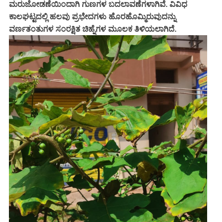
ಮರುಜೋಡಣೆಯಿಂದಾಗಿ ಗುಣಗಳ ಬದಲಾವಣೆಗಳಾಗಿವೆ. ವಿವಿಧ
ಕಾಲಘಟ್ಟದಲ್ಲಿ ಹಲವು ಪ್ರಭೇದಗಳು ಹೊರಹೊಮ್ಮಿರುವುದನ್ನು
ವರ್ಣತಂತುಗಳ ಸಂರಕ್ಷಿತ ಚಿಹ್ನೆಗಳ ಮೂಲಕ ತಿಳಿಯಲಾಗಿದೆ.