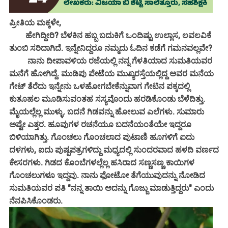
ಪ್ರೀತಿಯ ಮಕ್ಕಳೇ,
ಹೇಗಿದ್ದೀರಿ? ಬೆಳಕಿನ ಹಬ್ಬ ಬದುಕಿಗೆ ಒಂದಿಷ್ಟು ಉಲ್ಲಾಸ, ಲವಲವಿಕೆ
ತುಂಬಿ ಸರಿದಾಗಿದೆ. ಇನ್ನೇನಿದ್ದರೂ ನಮ್ಮದು ಓದಿನ ಕಡೆಗೆ ಗಮನವಲ್ಲವೇ?
ನಾನು ದೀಪಾವಳಿಯ ರಜೆಯಲ್ಲಿ ನನ್ನ ಗೆಳತಿಯಾದ ಸುಮತಿಯವರ
ಮನೆಗೆ ಹೋಗಿದ್ದೆ. ಮುಡಿಪು ಪೇಟೆಯ ಮುಖ್ಯರಸ್ತೆಯಲ್ಲಿದ್ದ ಅವರ ಮನೆಯ
ಗೇಟ್ ತೆರೆದು ಇನ್ನೇನು ಒಳಹೋಗಬೇಕೆನ್ನುವಾಗ ಗೇಟಿನ ಪಕ್ಕದಲ್ಲಿ
ಕುತೂಹಲ ಮೂಡಿಸುವಂತಹ ಸಸ್ಯವೊಂದು ಹರಡಿಕೊಂಡು ಬೆಳೆದಿತ್ತು.
ಮೈಯಲ್ಲೆಲ್ಲ ಮುಳ್ಳು. ಬದನೆ ಗಿಡವನ್ನು ಹೋಲುವ ಎಲೆಗಳು. ಸುಮಾರು
ಅಷ್ಟೇ ಎತ್ತರ. ಹೂವುಗಳ ರಚನೆಯೂ ಬದನೆಯಂತೆಯೇ ಇದ್ದರೂ
ಬಿಳಿಯಾಗಿತ್ತು. ಗೊಂಚಲು ಗೊಂಚಲಾದ ಪುಟಾಣಿ ಹೂಗಳಿಗೆ ಐದು
ದಳಗಳು, ಐದು ಪುಷ್ಪಪತ್ರಗಳಿದ್ದು ಮಧ್ಯದಲ್ಲಿ ಸುಂದರವಾದ ಹಳದಿ ವರ್ಣದ
ಕೇಸರಗಳು. ಗಿಡದ ಕೊಂಬೆಗಳಲ್ಲೆಲ್ಲ ಹಸಿರಾದ ಸಣ್ಣಸಣ್ಣ ಕಾಯಿಗಳ
ಗೊಂಚಲುಗಳೂ ಇದ್ದವು. ನಾನು ಫೋಟೋ ತೆಗೆಯುವುದನ್ನು ನೋಡಿದ
ಸುಮತಿಯವರ ಪತಿ "ನನ್ನ ತಾಯಿ ಅದನ್ನು ಗೊಜ್ಜು ಮಾಡುತ್ತಿದ್ದರು" ಎಂದು
ನೆನಪಿಸಿಕೊಂಡರು.