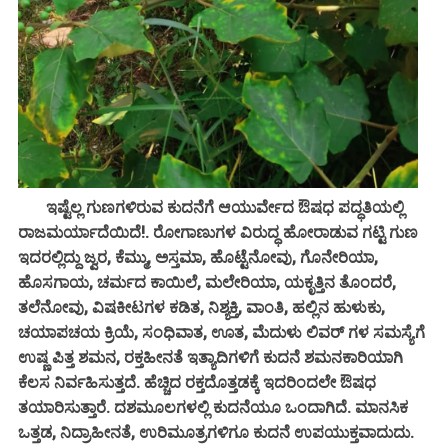
ಇಷ್ಟೆಲ್ಲ ಗುಣಗಳಿರುವ ಕುದನೆಗೆ ಆಯುರ್ವೇದ ಔಷಧ ಪದ್ಧತಿಯಲ್ಲಿ
ರಾಜಮರ್ಯಾದೆಯಿದೆ!. ರೋಗಾಣುಗಳ ವಿರುದ್ಧ ಹೋರಾಡುವ ಗಟ್ಟಿ ಗುಣ
ಇದರಲ್ಲಿದ್ದು ಜ್ವರ, ಕೆಮ್ಮು, ಅಸ್ತಮಾ, ಹೊಟ್ಟೆನೋವು, ಗೊನೇರಿಯಾ,
ಹೊಸಗಾಯ, ಚರ್ಮದ ಕಾಯಿಲೆ, ಮಲೇರಿಯಾ, ಯಕೃತ್ತಿನ ತೊಂದರೆ,
ತಲೆನೋವು, ವಿಷಕೀಟಗಳ ಕಡಿತ, ನಿಶ್ಯಕ್ತಿ, ವಾಂತಿ, ಹಲ್ಲಿನ ಹುಳುಕು,
ಚಯಾಪಚಯ ಕ್ರಿಯೆ, ಸಂಧಿವಾತ, ಊತ, ಮೆದುಳು ಲಿವರ್ ಗಳ ಸಮಸ್ಯೆಗೆ
ಉಷ್ಣ ಪಿತ್ತ ಶಮನ, ರಕ್ತಹೀನತೆ ಇತ್ಯಾದಿಗಳಿಗೆ ಕುದನೆ ಶಮನಕಾರಿಯಾಗಿ
ಕೆಲಸ ನಿರ್ವಹಿಸುತ್ತದೆ. ಹೆಚ್ಚಿದ ರಕ್ತದೊತ್ತಡಕ್ಕೆ ಇದರಿಂದಲೇ ಔಷಧ
ತಯಾರಿಸುತ್ತಾರೆ. ದಶಮೂಲಗಳಲ್ಲಿ ಕುದನೆಯೂ ಒಂದಾಗಿದೆ. ಮಾನಸಿಕ
ಒತ್ತಡ, ನಿದ್ರಾಹೀನತೆ, ಉರಿಮೂತ್ರಗಳಿಗೂ ಕುದನೆ ಉಪಯುಕ್ತವಾದುದು.