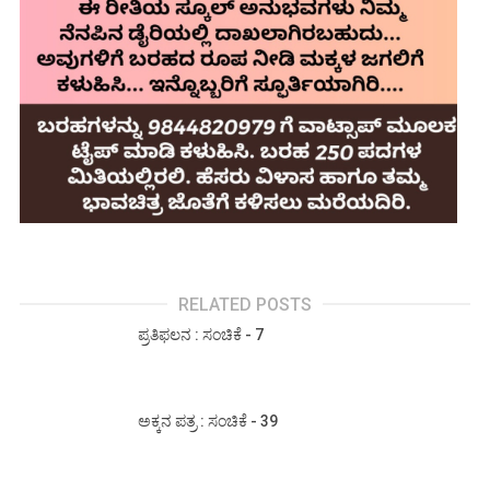
RELATED POSTS
ಪ್ರತಿಫಲನ : ಸಂಚಿಕೆ - 7
ಅಕ್ಕನ ಪತ್ರ : ಸಂಚಿಕೆ - 39