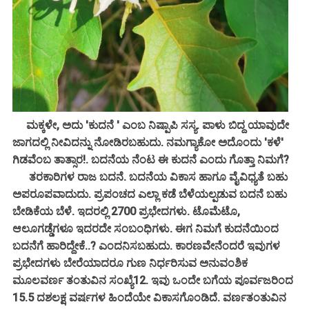
ಮಕ್ಕಳೇ, ಅದು 'ಕುದನೆ ' ಎಂಬ ನಿಷ್ಪಾಪಿ ಸಸ್ಯ. ಪಾಳು ಬಿದ್ದ ಯಾವುದೇ
ಜಾಗದಲ್ಲಿ ನೀವಿದನ್ನು ನೋಡಿರಬಹುದು. ನಮಗ್ಯಾಕೋ ಅದೊಂದು 'ಕಳೆ'
ಗಿಡವೆಂಬ ತಾತ್ಸಾರ!. ಬದನೆಯ ನೆಂಟ ಈ ಕುದನೆ ಎಂದು ಗೊತ್ತಾ ನಿಮಗೆ?
ತರಕಾರಿಗಳ ರಾಜ ಬದನೆ. ಬದನೆಯ ವಿಕಾಸ ಹಾಗೂ ವೈವಿಧ್ಯತೆ ಬಹು
ಅಪರೂಪವಾದುದು. ಪ್ರಪಂಚದ ಎಲ್ಲಾ ಕಡೆ ಬೆಳೆಯಲ್ಪಡುವ ಬದನೆ ಬಹು
ಬೇಡಿಕೆಯ ಬೆಳೆ. ಇದರಲ್ಲಿ 2700 ಪ್ರಭೇದಗಳು. ಟೊಮೆಟೊ,
ಆಲೂಗಡ್ಡೆಗಳೂ ಇದರದೇ ಸಂಬಂಧಿಗಳು. ಈಗ ನಿಮಗೆ ಕುದನೆಯಿಂದ
ಬದನೆಗೆ ಹಾರಿದ್ದೇಕೆ..? ಎಂದನಿಸಬಹುದು. ಕಾರಣವೇನೆಂದರೆ ಇವುಗಳ
ಪ್ರಭೇದಗಳು ಬೇರೆಯಾದರೂ ಗುಣ ನಿರ್ಧರಿಸುವ ಅನುವಂಶಿಕ
ಮೂಲವರ್ಣ ತಂತುವಿನ ಸಂಖ್ಯೆ12. ಇವು ಒಂದೇ ಬಗೆಯ ಪೂರ್ವಜರಿಂದ
15.5 ದಶಲಕ್ಷ ವರ್ಷಗಳ ಹಿಂದೆಯೇ ವಿಕಾಸಗೊಂಡಿದೆ. ವರ್ಣತಂತುವಿನ