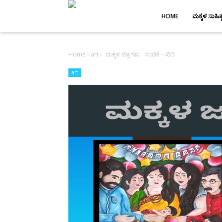
-->
HOME
ಮಕ್ಕಳ ಸಾಹಿತ್
Home
›
art
›
ಮಕ್ಕಳ ಚಿತ್ರಗಳು : ಸಂಚಿಕೆ - 455
art