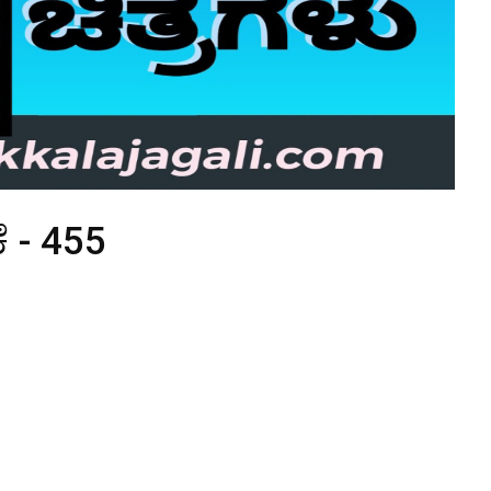
ೆ - 455