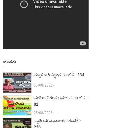
ಹೊಸತು
ಮಕ್ಕಳಿಗಾಗಿ ವಿಜ್ಞಾನ : ಸಂಚಿಕೆ - 134
05/08/2026 -
ಮಳೆಯ ವಿಶೇಷ ಅನುಭವ : ಸಂಚಿಕೆ -
02
05/08/2026 -
ಸ್ಫೂರ್ತಿಯ ಮಾತುಗಳು : ಸಂಚಿಕೆ -
226