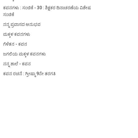
ಕವನಗಳು : ಸಂಚಿಕೆ - 30 : ಶಿಕ್ಷಕರ ದಿನಾಚರಣೆಯ ವಿಶೇಷ
ಸಂಚಿಕೆ
ನನ್ನ ಪ್ರವಾಸದ ಅನುಭವ
ಮಕ್ಕಳ ಕವನಗಳು
ಗೆಳೆತನ - ಕವನ
ಜಗಲಿಯ ಮಕ್ಕಳ ಕವನಗಳು
ನನ್ನ ಶಾಲೆ - ಕವನ
ಕವನ ರಚನೆ : ಗ್ರೀಷ್ಮಾ 9ನೇ ತರಗತಿ