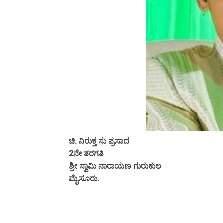
ಚಿ. ನಿರುಕ್ತ ಸು ಪ್ರಸಾದ
2ನೇ ತರಗತಿ
ಶ್ರೀ ಸ್ವಾಮಿ ನಾರಾಯಣ ಗುರುಕುಲ
ಮೈಸೂರು.