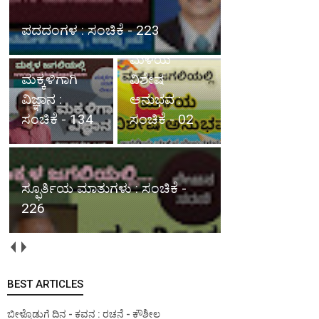
ಮಕ್ಕಳಿಗಾಗಿ ವಿಜ್ಞಾನ : ಸಂಚಿಕೆ - 134
ಮಳೆಯ
ವಿಶೇಷ
ಸ್ಫೂರ್ತಿಯ
ಅನುಭವ :
ಮಾತುಗಳು :
ಸಂಚಿಕೆ - 02
ಸಂಚಿಕೆ - 226
ಮಳೆಯ ವಿಶೇಷ ಅನುಭವ : ಸಂಚಿಕೆ -
01
BEST ARTICLES
ಬೀಳ್ಕೊಡುಗೆ ದಿನ - ಕವನ : ರಚನೆ - ಕೌಶೀಲ