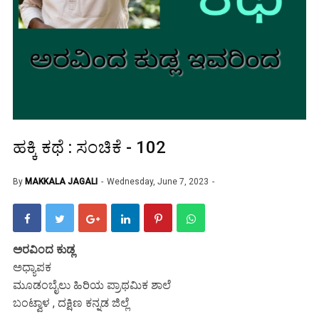
ಹಕ್ಕಿ ಕಥೆ : ಸಂಚಿಕೆ - 102
By
MAKKALA JAGALI
Wednesday, June 7, 2023
ಅರವಿಂದ ಕುಡ್ಲ
ಅಧ್ಯಾಪಕ
ಮೂಡಂಬೈಲು ಹಿರಿಯ ಪ್ರಾಥಮಿಕ ಶಾಲೆ
ಬಂಟ್ವಾಳ , ದಕ್ಷಿಣ ಕನ್ನಡ ಜಿಲ್ಲೆ