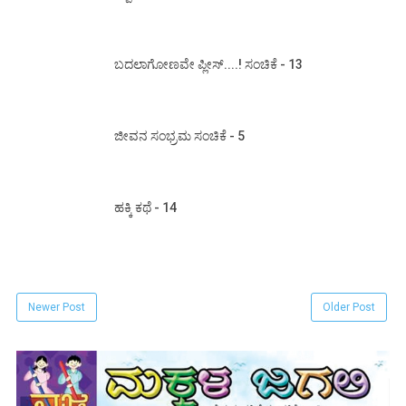
ಬದಲಾಗೋಣವೇ ಪ್ಲೀಸ್....! ಸಂಚಿಕೆ - 13
ಜೀವನ ಸಂಭ್ರಮ ಸಂಚಿಕೆ - 5
ಹಕ್ಕಿ ಕಥೆ - 14
Newer Post
Older Post