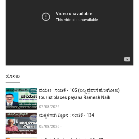
ಹೊಸತು
ಪಯಣ : ಸಂಚಿಕೆ - 105 (ಬನ್ನಿ ಪ್ರವಾಸ ಹೋಗೋಣ)
tourist places payana Ramesh Naik
07/08/2026 -
ಮಕ್ಕಳಿಗಾಗಿ ವಿಜ್ಞಾನ : ಸಂಚಿಕೆ - 134
05/08/2026 -