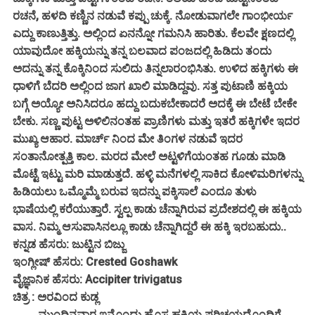
ರಚನೆ, ಹಳದಿ ಕಣ್ಣಿನ ನಡುವೆ ಕಪ್ಪು ಚುಕ್ಕೆ. ನೋಡುವಾಗಲೇ ಗಾಂಭೀರ್ಯ
ಎದ್ದು ಕಾಣುತ್ತಿತ್ತು. ಅಲ್ಲಿಂದ ಏನನ್ನೋ ಗಮನಿಸಿ ಹಾರಿತು. ಕೆಲವೇ ಕ್ಷಣದಲ್ಲಿ
ಯಾವುದೋ ಹಕ್ಕಿಯನ್ನು ತನ್ನ ಬಲವಾದ ಪಂಜದಲ್ಲಿ ಹಿಡಿದು ತಂದು
ಅದನ್ನು ತನ್ನ ಕೊಕ್ಕಿನಿಂದ ಸುಲಿದು ತಿನ್ನಲಾರಂಭಿಸಿತು. ಉಳಿದ ಹಕ್ಕಿಗಳು ಈ
ಧಾಳಿಗೆ ಬೆದರಿ ಅಲ್ಲಿಂದ ಜಾಗ ಖಾಲಿ ಮಾಡಿದ್ದವು. ಸತ್ತ ಪುಟಾಣಿ ಹಕ್ಕಿಯ
ಬಗ್ಗೆ ಅಯ್ಯೋ ಅನಿಸಿದರೂ ಹದ್ದು ಬದುಕಬೇಕಾದರೆ ಅದಕ್ಕೆ ಈ ಬೇಟೆ ಬೇಕೇ
ಬೇಕು. ಸಣ್ಣ ಪುಟ್ಟ ಅಳಿಲಿನಂತಹ ಪ್ರಾಣಿಗಳು ಮತ್ತು ಇತರೆ ಹಕ್ಕಿಗಳೇ ಇದರ
ಮುಖ್ಯ ಆಹಾರ. ಮಾರ್ಚ್ ನಿಂದ ಮೇ ತಿಂಗಳ ನಡುವೆ ಇದರ
ಸಂತಾನೋತ್ಪತ್ತಿ ಕಾಲ. ಮರದ ಮೇಲೆ ಅಟ್ಟಳಿಗೆಯಂತಹ ಗೂಡು ಮಾಡಿ
ಮೊಟ್ಟೆ ಇಟ್ಟು ಮರಿ ಮಾಡುತ್ತದೆ. ಹಳ್ಳಿ ಮನೆಗಳಲ್ಲಿ ಸಾಕಿದ ಕೋಳಿಮರಿಗಳನ್ನು
ಹಿಡಿಯಲು ಒಮ್ಮೊಮ್ಮೆ ಬರುವ ಇದನ್ನು ಪಕ್ಕಿಸಾಲೆ ಎಂದೂ ತುಳು
ಭಾಷೆಯಲ್ಲಿ ಕರೆಯುತ್ತಾರೆ. ಸ್ವಲ್ಪ ಕಾಡು ಚೆನ್ನಾಗಿರುವ ಪ್ರದೇಶದಲ್ಲಿ ಈ ಹಕ್ಕಿಯ
ವಾಸ. ನಿಮ್ಮ ಆಸುಪಾಸಿನಲ್ಲೂ ಕಾಡು ಚೆನ್ನಾಗಿದ್ದರೆ ಈ ಹಕ್ಕಿ ಇರಬಹುದು..
ಕನ್ನಡ ಹೆಸರು: ಜುಟ್ಟಿನ ಬಿಜ್ಜು
ಇಂಗ್ಲೀಷ್ ಹೆಸರು: Crested Goshawk
ವೈಜ್ಞಾನಿಕ ಹೆಸರು: Accipiter trivigatus
ಚಿತ್ರ : ಅರವಿಂದ ಕುಡ್ಲ
ಮುಂದಿನವಾರ ಇನ್ನೊಂದು ಹೊಸ ಹಕ್ಕಿಯ ಪರಿಚಯದೊಂದಿಗೆ