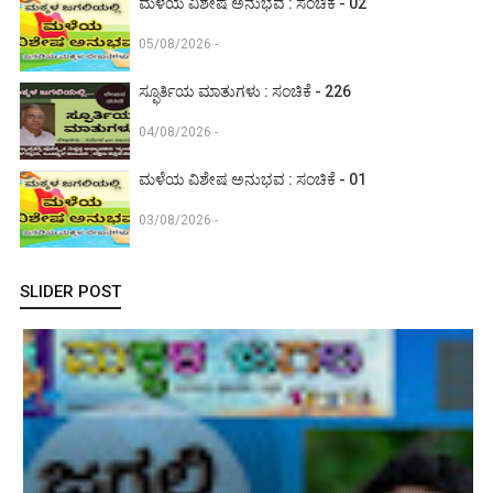
ಮಳೆಯ ವಿಶೇಷ ಅನುಭವ : ಸಂಚಿಕೆ - 02
05/08/2026 -
ಸ್ಫೂರ್ತಿಯ ಮಾತುಗಳು : ಸಂಚಿಕೆ - 226
04/08/2026 -
ಮಳೆಯ ವಿಶೇಷ ಅನುಭವ : ಸಂಚಿಕೆ - 01
03/08/2026 -
SLIDER POST