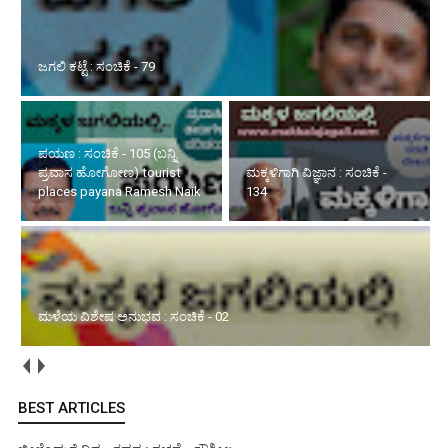
ಪಯಣ : ಸಂಚಿಕೆ - 105 (ಬನ್ನಿ ಪ್ರವಾಸ ಹೋಗೋಣ) tourist places payana
Ramesh Naik
ಮಕ್ಕಳಿಗಾಗಿ ವಿಜ್ಞಾನ : ಸಂಚಿಕೆ -
ಮಳೆಯ ವಿಶೇಷ ಅನುಭವ :
134
ಸಂಚಿಕೆ - 02
ಸ್ಫೂರ್ತಿಯ ಮಾತುಗಳು : ಸಂಚಿಕೆ - 226
BEST ARTICLES