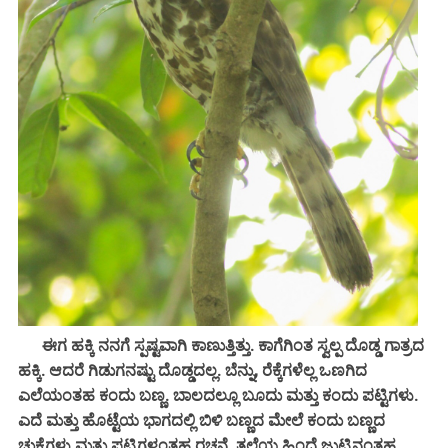
ಈಗ ಹಕ್ಕಿ ನನಗೆ ಸ್ಪಷ್ಟವಾಗಿ ಕಾಣುತ್ತಿತ್ತು. ಕಾಗೆಗಿಂತ ಸ್ವಲ್ಪ ದೊಡ್ಡ ಗಾತ್ರದ
ಹಕ್ಕಿ. ಆದರೆ ಗಿಡುಗನಷ್ಟು ದೊಡ್ಡದಲ್ಲ. ಬೆನ್ನು, ರೆಕ್ಕೆಗಳೆಲ್ಲ ಒಣಗಿದ
ಎಲೆಯಂತಹ ಕಂದು ಬಣ್ಣ. ಬಾಲದಲ್ಲೂ ಬೂದು ಮತ್ತು ಕಂದು ಪಟ್ಟಿಗಳು.
ಎದೆ ಮತ್ತು ಹೊಟ್ಟೆಯ ಭಾಗದಲ್ಲಿ ಬಿಳಿ ಬಣ್ಣದ ಮೇಲೆ ಕಂದು ಬಣ್ಣದ
ಚುಕ್ಕೆಗಳು ಮತ್ತು ಪಟ್ಟಿಗಳಂತಹ ರಚನೆ. ತಲೆಯ ಹಿಂದೆ ಜುಟ್ಟಿನಂತಹ