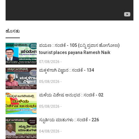
ಹೊಸತು
ಪಯಣ : ಸಂಚಿಕೆ - 105 (ಬನ್ನಿ ಪ್ರವಾಸ ಹೋಗೋಣ)
tourist places payana Ramesh Naik
07/08/2026 -
ಮಕ್ಕಳಿಗಾಗಿ ವಿಜ್ಞಾನ : ಸಂಚಿಕೆ - 134
05/08/2026 -
ಮಳೆಯ ವಿಶೇಷ ಅನುಭವ : ಸಂಚಿಕೆ - 02
05/08/2026 -
ಸ್ಫೂರ್ತಿಯ ಮಾತುಗಳು : ಸಂಚಿಕೆ - 226
04/08/2026 -