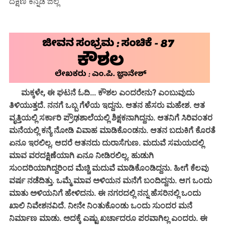
ದಕ್ಷಿಣ ಕನ್ನಡ ಜಿಲ್ಲೆ
ಮಕ್ಕಳೇ, ಈ ಘಟನೆ ಓದಿ... ಕೌಶಲ ಎಂದರೇನು? ಎಂಬುವುದು
ತಿಳಿಯುತ್ತದೆ. ನನಗೆ ಒಬ್ಬ ಗೆಳೆಯ ಇದ್ದನು. ಆತನ ಹೆಸರು ಮಹೇಶ. ಆತ
ವೃತ್ತಿಯಲ್ಲಿ ಸರ್ಕಾರಿ ಪ್ರೌಢಶಾಲೆಯಲ್ಲಿ ಶಿಕ್ಷಕನಾಗಿದ್ದನು. ಆತನಿಗೆ ಸಿರಿವಂತರ
ಮನೆಯಲ್ಲಿ ಕನ್ಯೆ ನೋಡಿ ವಿವಾಹ ಮಾಡಿಕೊಂಡನು. ಆತನ ಬದುಕಿಗೆ ಕೊರತೆ
ಏನೂ ಇರಲಿಲ್ಲ. ಆದರೆ ಆತನದು ದುರಾಸೆಗುಣ. ಮದುವೆ ಸಮಯದಲ್ಲಿ
ಮಾವ ವರದಕ್ಷಿಣೆಯಾಗಿ ಏನೂ ನೀಡಿರಲಿಲ್ಲ. ಹುಡುಗಿ
ಸುಂದರಿಯಾಗಿದ್ದರಿಂದ ಮೆಚ್ಚಿ ಮದುವೆ ಮಾಡಿಕೊಂಡಿದ್ದನು. ಹೀಗೆ ಕೆಲವು
ವರ್ಷ ನಡೆದಿತ್ತು. ಒಮ್ಮೆ ಮಾವ ಅಳಿಯನ ಮನೆಗೆ ಬಂದಿದ್ದನು. ಆಗ ಒಂದು
ಮಾತು ಅಳಿಯನಿಗೆ ಹೇಳಿದನು. ಈ ನಗರದಲ್ಲಿ ನನ್ನ ಹೆಸರಿನಲ್ಲಿ ಒಂದು
ಖಾಲಿ ನಿವೇಶನವಿದೆ. ನೀನೇ ನಿಂತುಕೊಂಡು ಒಂದು ಸುಂದರ ಮನೆ
ನಿರ್ಮಾಣ ಮಾಡು. ಅದಕ್ಕೆ ಎಷ್ಟು ಖರ್ಚಾದರೂ ಪರವಾಗಿಲ್ಲ ಎಂದರು. ಈ