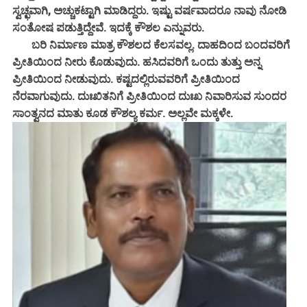
ಸ್ವಚ್ಛವಾಗಿ, ಅಚ್ಚುಕಟ್ಟಾಗಿ ಮಾಡಿದ್ದರು. ಇಷ್ಟು ವರ್ಷವಾದರೂ ನಾವು ನೋಡಿ
ಸಂತೋಷ ಪಡುತ್ತಿದ್ದೇವೆ. ಇದಕ್ಕೆ ಕೌಶಲ ಎನ್ನುವರು.
ಬರಿ ನಿರ್ಮಾಣ ಮಾತ್ರ ಕೌಶಲದ ಕೆಲಸವಲ್ಲ. ದಾಹದಿಂದ ಬಂದವರಿಗೆ
ಪ್ರೀತಿಯಿಂದ ನೀರು ಕೊಡುವುದು. ಹಸಿದವರಿಗೆ ಒಂದು ತುತ್ತು ಅನ್ನ
ಪ್ರೀತಿಯಿಂದ ನೀಡುವುದು. ಕಷ್ಟದಲ್ಲಿರುವವರಿಗೆ ಪ್ರೀತಿಯಿಂದ
ನೆರವಾಗುವುದು. ದುಃಖಿತನಿಗೆ ಪ್ರೀತಿಯಿಂದ ದುಃಖ ನಿವಾರಿಸುವ ಸುಂದರ
ಸಾಂತ್ವನದ ಮಾತು ಕೂಡ ಕೌಶಲ್ಯ ಕರ್ಮ. ಅಲ್ಲವೇ ಮಕ್ಕಳೇ.