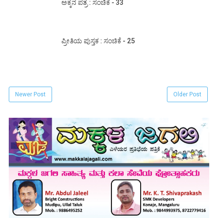
ಅಕ್ಕನ ಪತ್ರ : ಸಂಚಿಕೆ - 33
ಪ್ರೀತಿಯ ಪುಸ್ತಕ : ಸಂಚಿಕೆ - 25
Newer Post
Older Post