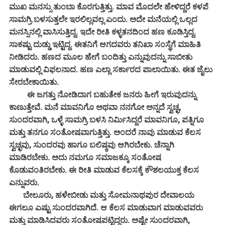
ಮುಖ ಮನಸ್ಸು ತುಂಬಾ ಕೊರಗುತ್ತಿತ್ತು. ಮಾವ ಮೊದಲೇ ಹೇಳಿದ್ದರೆ ಕಳಪೆ
ಸಾಮಗ್ರಿ ಬಳಸುತ್ತಲೇ ಇರಲಿಲ್ಲವಲ್ಲ ಎಂದು. ಅದೇ ಮನೆಯಲ್ಲಿ ಒಲ್ಲದ
ಮನಸ್ಸಿನಲ್ಲಿ ವಾಸಿಸುತ್ತಿದ್ದ. ಇದೇ ರೀತಿ ಕಳ್ಳತನದಿಂದ ಹಣ ಕೂಡಿಸ್ತಿದ್ದ.
ಸಾಕಷ್ಟು ದುಡ್ಡು ಇಟ್ಟಿದ್ದ. ಈತನಿಗೆ ಆಗದವರು ತನಿಖಾ ಸಂಸ್ಥೆಗೆ ಮಾಹಿತಿ
ನೀಡಿದರು. ಹಣದ ಮೂಲ ಹೇಗೆ ಬಂದಿತ್ತು ಎನ್ನುವುದನ್ನು ಸಾಬೀತು
ಮಾಡುವಲ್ಲಿ ವಿಫಲನಾದ. ಹಣ ಎಲ್ಲಾ ಸರ್ಕಾರದ ಪಾಲಾಯಿತು. ಈತ ಜೈಲು
ಸೇರಬೇಕಾಯಿತು.
ಈ ಜಗತ್ತು ನೋಡಿದಾಗ ಬಹುತೇಕ ಜನರು ಹೀಗೆ ಇರುವುದನ್ನು
ಕಾಣುತ್ತೇವೆ. ಮನೆ ಮಾವನಿಗೊ ಅಥವಾ ನನಗೋ ಅನ್ನದೆ ಸ್ವಚ್ಛ,
ಸುಂದರವಾಗಿ, ಒಳ್ಳೆ ಸಾಮಗ್ರಿ ಬಳಸಿ ನಿರ್ಮಿಸಿದ್ದರೆ ಮಾವನಿಗೂ, ಪತ್ನಿಗೂ
ಮತ್ತು ತನಗೂ ಸಂತೋಷವಾಗುತ್ತಿತ್ತು. ಅಂದರೆ ನಾವು ಮಾಡುವ ಕೆಲಸ
ಸ್ವಚ್ಛವು, ಸುಂದರವು ಹಾಗೂ ಬಲಿಷ್ಠವು ಆಗಿರಬೇಕು. ಚೆನ್ನಾಗಿ
ಮಾಡಿರಬೇಕು. ಅದು ನಮಗೂ ಸಮಾಜಕ್ಕೂ ಸಂತೋಷ
ಕೊಡುವಂತಿರಬೇಕು. ಈ ರೀತಿ ಮಾಡುವ ಕೆಲಸಕ್ಕೆ ಕೌಶಲಯುಕ್ತ ಕೆಲಸ
ಎನ್ನುವರು.
ಬೇಲೂರು, ಹಳೇಬೀಡು ಮತ್ತು ಸೋಮನಾಥಪುರ ದೇವಾಲಯ
ಈಗಲೂ ಎಷ್ಟು ಸುಂದರವಾಗಿದೆ. ಆ ಕೆಲಸ ಮಾಡುವಾಗ ಮಾಡುವವರು
ಮತ್ತು ಮಾಡಿಸಿದವರು ಸಂತೋಷಪಟ್ಟಿದ್ದರು. ಅಷ್ಟೇ ಸುಂದರವಾಗಿ,