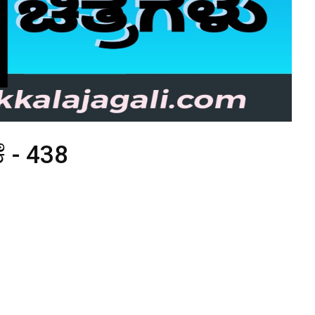
ೆ - 438