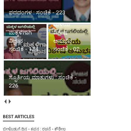
ಮಕ್ಕಳಿಗಾಗಿ ವಿಜ್ಞಾನ : ಸಂಚಿಕೆ - 134
ಮಳೆಯ
ವಿಶೇಷ
ಸ್ಫೂರ್ತಿಯ
ಅನುಭವ :
ಮಾತುಗಳು :
ಸಂಚಿಕೆ - 02
ಸಂಚಿಕೆ - 226
ಮಳೆಯ ವಿಶೇಷ ಅನುಭವ : ಸಂಚಿಕೆ -
01
BEST ARTICLES
ಬೀಳ್ಕೊಡುಗೆ ದಿನ - ಕವನ : ರಚನೆ - ಕೌಶೀಲ