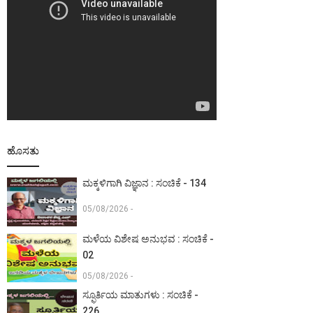
ಹೊಸತು
ಮಕ್ಕಳಿಗಾಗಿ ವಿಜ್ಞಾನ : ಸಂಚಿಕೆ - 134
05/08/2026 -
ಮಳೆಯ ವಿಶೇಷ ಅನುಭವ : ಸಂಚಿಕೆ -
02
05/08/2026 -
ಸ್ಫೂರ್ತಿಯ ಮಾತುಗಳು : ಸಂಚಿಕೆ -
226