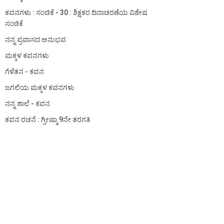
ಕವನಗಳು : ಸಂಚಿಕೆ - 30 : ಶಿಕ್ಷಕರ ದಿನಾಚರಣೆಯ ವಿಶೇಷ
ಸಂಚಿಕೆ
ನನ್ನ ಪ್ರವಾಸದ ಅನುಭವ
ಮಕ್ಕಳ ಕವನಗಳು
ಗೆಳೆತನ - ಕವನ
ಜಗಲಿಯ ಮಕ್ಕಳ ಕವನಗಳು
ನನ್ನ ಶಾಲೆ - ಕವನ
ಕವನ ರಚನೆ : ಗ್ರೀಷ್ಮಾ 9ನೇ ತರಗತಿ