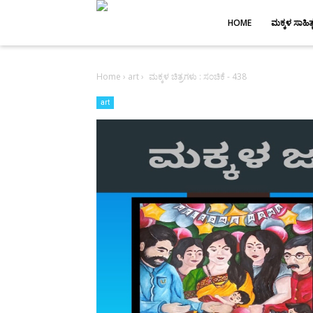
-->
HOME
ಮಕ್ಕಳ ಸಾಹಿತ್
Home
›
art
›
ಮಕ್ಕಳ ಚಿತ್ರಗಳು : ಸಂಚಿಕೆ - 438
art