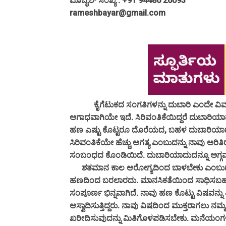
ಮೊಬೈಲ್ ಸಂಖ್ಯೆ : +91 94486 26093
rameshbayar@gmail.com
ಕೈಗೆಟುಕದ ಸಂಗತಿಗಳನ್ನು ದುಬಾರಿ ಎಂದೇ ವಿವರಿಸ
ಅಗಾಧವಾಗಿಯೇ ಇದೆ. ಸಿರಿವಂತಿಕೆಯಿದ್ದರೆ ದುಬಾರಿಯಾ
ಹಣ ಎಷ್ಟು ಕೊಟ್ಟರೂ ದೊರೆಯದ, ಬಹಳ ದುಬಾರಿಯಾದ 
ಸಿರಿವಂತಿಕೆಯೇ ಹೆಚ್ಚು ಅಗತ್ಯ ಎಂಬುದನ್ನು ನಾವು ಅ
ಸಂಬಂಧದ ಕೊಂಡಿಯಿದೆ. ದುಬಾರಿಯಾದುದನ್ನೂ ಅಗ್ಗವಾಗ
ಶತಮಾನ ಕಾಲ ಆರೋಗ್ಯದಿಂದ ಬಾಳಬೇಕು ಎಂಬುದು ನ
ಹಣದಿಂದ ಬರಲಾರದು. ಮಾನಸಿಕತೆಯಿಂದ ಸಾಧಿಸಬಹುದು.
ಸಂಪೂರ್ಣ ಭಿನ್ನವಾಗಿದೆ. ನಾವು ಹಣ ಕೊಟ್ಟು ವಿಷವನ್ನು ತಿನ
ಆಸ್ವಾದಿಸುತ್ತಿದ್ದರು. ನಾವು ವಿಷದಿಂದ ಮುಕ್ತರಾಗಲು ನ
ಖರೀದಿಸುವುದನ್ನು ಮಿತಿಗೊಳಪಡಿಸಬೇಕು. ಮನೆಯಂ