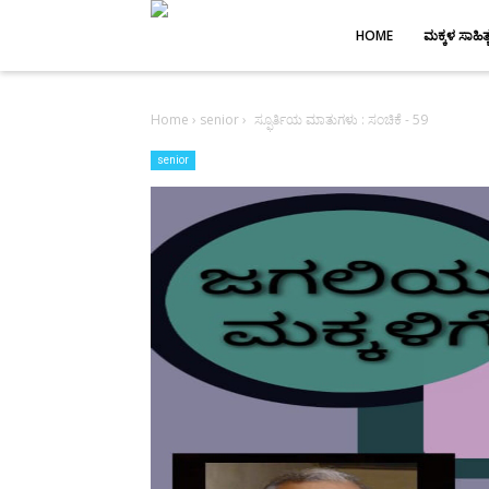
-->
HOME
ಮಕ್ಕಳ ಸಾಹಿತ್
Home
›
senior
›
ಸ್ಫೂರ್ತಿಯ ಮಾತುಗಳು : ಸಂಚಿಕೆ - 59
senior