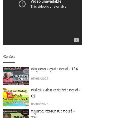
ಹೊಸತು
ಮಕ್ಕಳಿಗಾಗಿ ವಿಜ್ಞಾನ : ಸಂಚಿಕೆ - 134
05/08/2026 -
ಮಳೆಯ ವಿಶೇಷ ಅನುಭವ : ಸಂಚಿಕೆ -
02
05/08/2026 -
ಸ್ಫೂರ್ತಿಯ ಮಾತುಗಳು : ಸಂಚಿಕೆ -
226