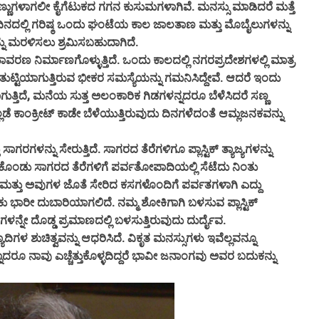
ಳಾಗಲೀ ಕೈಗೆಟುಕದ ಗಗನ ಕುಸುಮಗಳಾಗಿವೆ. ಮನಸ್ಸು ಮಾಡಿದರೆ ಮತ್ತೆ
ದಿನದಲ್ಲಿ ಗರಿಷ್ಠ ಒಂದು ಘಂಟೆಯ ಕಾಲ ಜಾಲತಾಣ ಮತ್ತು ಮೊಬೈಲುಗಳನ್ನು
ು ಮರಳಿಸಲು ಶ್ರಮಿಸಬಹುದಾಗಿದೆ.
ಿರ್ಮಾಣಗೊಳ್ಳುತ್ತಿದೆ. ಒಂದು ಕಾಲದಲ್ಲಿ ನಗರಪ್ರದೇಶಗಳಲ್ಲಿ ಮಾತ್ರ
ುಟ್ಟಿಯಾಗುತ್ತಿರುವ ಭೀಕರ ಸಮಸ್ಯೆಯನ್ನು ಗಮನಿಸಿದ್ದೇವೆ. ಆದರೆ ಇಂದು
ತ್ತಿದೆ, ಮನೆಯ ಸುತ್ತ ಅಲಂಕಾರಿಕ ಗಿಡಗಳನ್ನದರೂ ಬೆಳೆಸಿದರೆ ಸಣ್ಣ
ಕಾಂಕ್ರೀಟ್ ಕಾಡೇ ಬೆಳೆಯುತ್ತಿರುವುದು ದಿನಗಳೆದಂತೆ ಆಮ್ಲಜನಕವನ್ನು
ಗರಗಳನ್ನು ಸೇರುತ್ತಿದೆ. ಸಾಗರದ ತೆರೆಗಳಿಗೂ ಪ್ಲಾಸ್ಟಿಕ್ ತ್ಯಾಜ್ಯಗಳನ್ನು
ಕೊಂಡು ಸಾಗರದ ತೆರೆಗಳಿಗೆ ಪರ್ವತೋಪಾದಿಯಲ್ಲಿ ಸೆಟೆದು ನಿಂತು
ಿಕ್ ಮತ್ತು ಅವುಗಳ ಜೊತೆ ಸೇರಿದ ಕಸಗಳೊಂದಿಗೆ ಪರ್ವತಗಳಾಗಿ ಎದ್ದು
 ಭಾರೀ ದುಬಾರಿಯಾಗಲಿದೆ. ನಮ್ಮ ಶೋಕಿಗಾಗಿ ಬಳಸುವ ಪ್ಲಾಸ್ಟಿಕ್
ಗಳನ್ನೇ ದೊಡ್ಡ ಪ್ರಮಾಣದಲ್ಲಿ ಬಳಸುತ್ತಿರುವುದು ದುರ್ದೈವ.
ಳ ಶುಚಿತ್ವವನ್ನು ಆಧರಿಸಿದೆ. ವಿಕೃತ ಮನಸ್ಸುಗಳು ಇವೆಲ್ಲವನ್ನೂ
್ನಾದರೂ ನಾವು ಎಚ್ಚೆತ್ತುಕೊಳ್ಳದಿದ್ದರೆ ಭಾವೀ ಜನಾಂಗವು ಅವರ ಬದುಕನ್ನು