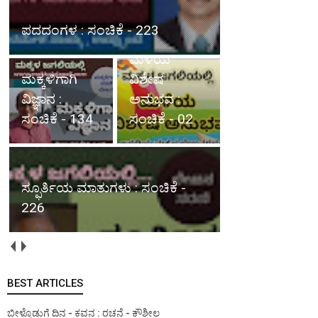
ಪದದಂಗಳ : ಸಂಚಿಕೆ - 223
ಮಳೆಯ
ಮಕ್ಕಳಿಗಾಗಿ
ವಿಶೇಷ
ವಿಜ್ಞಾನ :
ಅನುಭವ :
ಸಂಚಿಕೆ - 134
ಸಂಚಿಕೆ - 02
ಸ್ಫೂರ್ತಿಯ ಮಾತುಗಳು : ಸಂಚಿಕೆ -
226
BEST ARTICLES
ಬೀಳ್ಕೊಡುಗೆ ದಿನ - ಕವನ : ರಚನೆ - ಕೌಶೀಲ