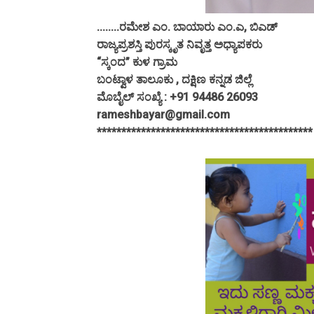
........ರಮೇಶ ಎಂ. ಬಾಯಾರು ಎಂ.ಎ, ಬಿಎಡ್
ರಾಜ್ಯಪ್ರಶಸ್ತಿ ಪುರಸ್ಕೃತ ನಿವೃತ್ತ ಅಧ್ಯಾಪಕರು
“ಸ್ಕಂದ” ಕುಳ ಗ್ರಾಮ
ಬಂಟ್ವಾಳ ತಾಲೂಕು , ದಕ್ಷಿಣ ಕನ್ನಡ ಜಿಲ್ಲೆ
ಮೊಬೈಲ್ ಸಂಖ್ಯೆ : +91 94486 26093
rameshbayar@gmail.com
*******************************************