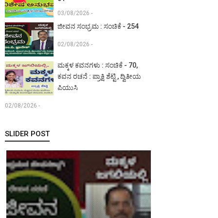
03/08/2026 -
ಜೀವನ ಸಂಭ್ರಮ : ಸಂಚಿಕೆ - 254
02/08/2026 -
ಮಕ್ಕಳ ಕವನಗಳು : ಸಂಚಿಕೆ - 70,
ಕವನ ರಚನೆ : ಪ್ರಾಕ್ಷಿ ಶೆಟ್ಟಿ , ದ್ವಿತೀಯ
ಪಿಯುಸಿ
02/08/2026 -
SLIDER POST