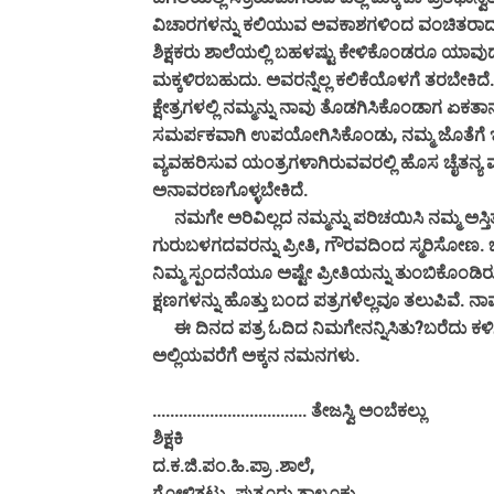
ವಿಚಾರಗಳನ್ನು ಕಲಿಯುವ ಅವಕಾಶಗಳಿಂದ ವಂಚಿತರಾದ 
ಶಿಕ್ಷಕರು ಶಾಲೆಯಲ್ಲಿ ಬಹಳಷ್ಟು ಕೇಳಿಕೊಂಡರೂ ಯಾವು
ಮಕ್ಕಳಿರಬಹುದು. ಅವರನ್ನೆಲ್ಲ ಕಲಿಕೆಯೊಳಗೆ ತರಬೇಕಿದೆ. 
ಕ್ಷೇತ್ರಗಳಲ್ಲಿ ನಮ್ಮನ್ನು ನಾವು ತೊಡಗಿಸಿಕೊಂಡಾಗ 
ಸಮರ್ಪಕವಾಗಿ ಉಪಯೋಗಿಸಿಕೊಂಡು, ನಮ್ಮ ಜೊತೆಗೆ ಇತರ
ವ್ಯವಹರಿಸುವ ಯಂತ್ರಗಳಾಗಿರುವವರಲ್ಲಿ ಹೊಸ ಚೈತನ್ಯ ಮೂ
ಅನಾವರಣಗೊಳ್ಳಬೇಕಿದೆ.
ನಮಗೇ ಅರಿವಿಲ್ಲದ ನಮ್ಮನ್ನು ಪರಿಚಯಿಸಿ ನಮ್ಮ ಅಸ್ತಿತ್
ಗುರುಬಳಗದವರನ್ನು ಪ್ರೀತಿ, ಗೌರವದಿಂದ ಸ್ಮರಿಸೋಣ.
ನಿಮ್ಮ ಸ್ಪಂದನೆಯೂ ಅಷ್ಟೇ ಪ್ರೀತಿಯನ್ನು ತುಂಬಿಕೊಂಡಿ
ಕ್ಷಣಗಳನ್ನು ಹೊತ್ತು ಬಂದ ಪತ್ರಗಳೆಲ್ಲವೂ ತಲುಪಿವೆ. ನಾವ
ಈ ದಿನದ ಪತ್ರ ಓದಿದ ನಿಮಗೇನನ್ನಿಸಿತು?ಬರೆದು ಕಳಿಸ
ಅಲ್ಲಿಯವರೆಗೆ ಅಕ್ಕನ ನಮನಗಳು.
................................... ತೇಜಸ್ವಿ ಅಂಬೆಕಲ್ಲು
ಶಿಕ್ಷಕಿ
ದ.ಕ.ಜಿ.ಪಂ.ಹಿ.ಪ್ರಾ .ಶಾಲೆ,
ಗೋಳಿತ್ತಟ್ಟು, ಪುತ್ತೂರು ತಾಲ್ಲೂಕು