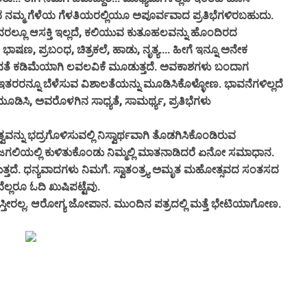
ನಮ್ಮ ಗೆಳೆಯ ಗೆಳತಿಯರಲ್ಲಿಯೂ ಅಪೂರ್ವವಾದ ಪ್ರತಿಭೆಗಳಿರಬಹುದು.
ದರಲ್ಲೂ ಆಸಕ್ತಿ ಇಲ್ಲದೆ, ಕಲಿಯುವ ಕುತೂಹಲವನ್ನು ಹೊಂದಿರದ
ಭಾಷಣ, ಪ್ರಬಂಧ, ಚಿತ್ರಕಲೆ, ಹಾಡು, ನೃತ್ಯ.... ಹೀಗೆ ಇನ್ನೂ ಅನೇಕ
ಏಕತಾನತೆ ಕಡಿಮೆಯಾಗಿ ಲವಲವಿಕೆ ಮೂಡುತ್ತದೆ. ಅವಕಾಶಗಳು ಬಂದಾಗ
ರನ್ನೂ ಬೆಳೆಸುವ ವಿಶಾಲತೆಯನ್ನು ಮೂಡಿಸಿಕೊಳ್ಳೋಣ. ಭಾವನೆಗಳಿಲ್ಲದೆ
ಡಿಸಿ, ಅವರೊಳಗಿನ ಸಾಧ್ಯತೆ, ಸಾಮರ್ಥ್ಯ, ಪ್ರತಿಭೆಗಳು
ವವನ್ನು ಭದ್ರಗೊಳಿಸುವಲ್ಲಿ ನಿಸ್ವಾರ್ಥವಾಗಿ ತೊಡಗಿಸಿಕೊಂಡಿರುವ
 ಜಗಲಿಯಲ್ಲಿ ಕುಳಿತುಕೊಂಡು ನಿಮ್ಮಲ್ಲಿ ಮಾತನಾಡಿದರೆ ಏನೋ ಸಮಾಧಾನ.
ರುತ್ತದೆ. ಧನ್ಯವಾದಗಳು ನಿಮಗೆ. ಸ್ವಾತಂತ್ರ್ಯ ಅಮೃತ ಮಹೋತ್ಸವದ ಸಂತಸದ
ೆಲ್ಲರೂ ಓದಿ ಖುಷಿಪಟ್ಟೆವು.
್ತೀರಲ್ಲ. ಆರೋಗ್ಯ ಜೋಪಾನ. ಮುಂದಿನ ಪತ್ರದಲ್ಲಿ ಮತ್ತೆ ಭೇಟಿಯಾಗೋಣ.