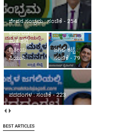
ಮಕ್ಕಳ
ಕವನಗಳು :
ಜೀವನ ಸಂಭ್ರಮ : ಸಂಚಿಕೆ - 254
ಸಂಚಿಕೆ - 70,
ಕವನ ರಚನೆ :
ಪ್ರಾಕ್ಷಿ ಶೆಟ್ಟಿ ,
ದ್ವಿತೀಯ
ಜಗಲಿ ಕಟ್ಟೆ :
ಪಿಯುಸಿ
ಸಂಚಿಕೆ - 79
ಪದದಂಗಳ : ಸಂಚಿಕೆ - 223
BEST ARTICLES