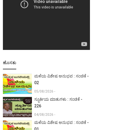
ಹೊಸತು
ಮಳೆಯ ವಿಶೇಷ ಅನುಭವ : ಸಂಚಿಕೆ -
02
05/08/2026 -
ಸ್ಫೂರ್ತಿಯ ಮಾತುಗಳು : ಸಂಚಿಕೆ -
226
04/08/2026 -
ಮಳೆಯ ವಿಶೇಷ ಅನುಭವ : ಸಂಚಿಕೆ -
01