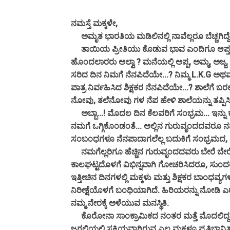
ನಮಸ್ತೆ ಮಕ್ಕಳೇ,
ಅಮೃತ ಭಾರತಿಯ ಮಡಿಲಿನಲ್ಲಿ ನಾವೆಲ್ಲರೂ ಬೆಚ್ಚಗಿದ್ದೇವ
ತಾಯಿಯ ಪ್ರೀತಿಯು ಕೊಡುವ ಭಾವ ಎಂದಿಗೂ ಆಪ್ತ...!
ಹೊಂದಲಾರರು ಅಲ್ವಾ ? ಮನೆಯಲ್ಲಿ ಅಪ್ಪ, ಅಮ್ಮ, ಅಜ್ಜ,
ಸರಿದ ದಿನ ನಿಮಗೆ ನೆನಪಿದೆಯೇ...? ನಿಮ್ಮ L.K.G 
ಪಾತ್ರ ನಿರ್ವಹಿಸಿದ ಶಿಕ್ಷಕರ ನೆನಪಿದೆಯೇ...? ಶಾಲೆಗ
ನೋವು, ತಲೆನೋವು ಗಳ ನೆಪ ಹೇಳಿ ಶಾಲೆಯನ್ನು ತಪ್ಪಿಸ
ಅಬ್ಬಾ...! ಮೊದಲ ದಿನ ಕೆಲವರಿಗೆ ಸಂಭ್ರಮ... ಇನ್ನು
ನಮಗೆ ಒಗ್ಗಿಕೊಂಡಂತೆ... ಅಲ್ಲಿನ ಗುರುವೃಂದದವರೂ ನಮ
ಸಂಬಂಧಗಳೂ ನೆನಪಾದಾಗಲೆಲ್ಲ ಬದುಕಿಗೆ ಸಂಭ್ರಮದ,
ನಮಗೆಲ್ಲರಿಗೂ ಹೆಚ್ಚಿನ ಗುರುವೃಂದದವರು ಬೇರೆ ಬೇರೆ ಕ
ಕಾಲಘಟ್ಟದೊಳಗೆ ವಿಭಿನ್ನವಾಗಿ ಗೋಚರಿಸಿದರೂ, ಸುಂ
ಇತ್ತೀಚಿನ ದಿನಗಳಲ್ಲಿ ಮಕ್ಕಳು ಮತ್ತು‌ ಶಿಕ್ಷಕರ ಬಾಂಧವ್
ನಿರೀಕ್ಷೆಯೊಳಗೆ ಬಂಧಿಯಾಗಿದೆ. ಹಿರಿಯರನ್ನು ನೋಡಿ
ನಮ್ಮ ನೇರಕ್ಕೆ ಅಳೆಯುವ ಮನಸ್ಥಿತಿ.
ಕೊರೋನಾ ಸಾಂಕ್ರಾಮಿಕದ ನಂತರ ಮತ್ತೆ ಮೊದಲಿದ್ದ ಹಾ
ಜಗಲಿಯಲ್ಲಿ ಸಕ್ರಿಯವಾಗಿರುವ ಎಲ್ಲ ಮಕ್ಕಳೂ ಪ್ರತಿಭಾನ್