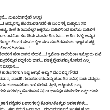
ೆ... ಖುಷಿಯಾಗಿದ್ದೇವೆ ಅಲ್ವಾ?
 ಅಮ್ಮನನ್ನು ಹೊರತುಪಡಿಸಿದರೆ ಈ ಬಂಧನಕ್ಕೆ ಮತ್ಯಾರೂ ಸರಿ
 ಅಜ್ಜಿ.. ಹೀಗೆ ಹಿರಿಯರೆಲ್ಲರ ಅಕ್ಕರೆಯ ಮಡಿಲಿನಿಂದ ಶಾಲೆಯ ಮಡಿಲಿಗೆ
ಅಥವಾ ಒಂದನೆಯ ತರಗತಿಯ ಮೊದಲ ದಿನಗಳು.... ಆ ದಿನಗಳಲ್ಲಿ ಅಮ್ಮನ
ೆ ಬರಲೊಲ್ಲದ ಕೆಲವರ ಮುಖದಲ್ಲೀಗ ನಗು ಮೂಡಿರಬಹುದು. ಇಲ್ಲದ ಹೊಟ್ಟೆ
ಿಕೊಂಡ ದಿನಗಳೂ....!
 ಕೆಲವರಿಗೆ ಹೇಳಲಾಗದ ವೇದನೆ.....! ಕ್ರಮೇಣ ಶಾಲೆಯೆಂಬ ಇನ್ನೊಂದು ಮನೆ
್ಮವರೆನ್ನುವ ಭದ್ರತೆಯ ಭಾವ... ಮಾತೃ ಪ್ರೇಮವನ್ನು ಕೊಡುವ ಎಲ್ಲ
 ಸಮಾಧಾನ....
ಾರಣಗಳಿಗಾಗಿ ಇಷ್ಟ ಆಗ್ತಾರೆ ಅಲ್ವಾ ? ಮೊದಲಿದ್ದ ಗೌರವ
ದರವಾದ, ಮಾದರಿ ಗುರುಪರಂಪರೆಯನ್ನು ಹೊಂದಿದ ಪವಿತ್ರ ನಾಡು ನಮ್ಮದು.
ಯಗಳಿಗೂ ಬದಲಾವಣೆಯ ಗಾಳಿ ಬೀಸಿದೆ. ಪ್ರೀತಿ, ಆತ್ಮೀಯತೆ ನಮ್ಮ
 ಎರಡು ಕರಗಳನ್ನು ಜೋಡಿಸುವ ವಿನೀತ ಭಾವವೂ‌ ಕಡಿಮೆಯೇ ಎನ್ನಬಹುದು.
ಗೆ ಪಠ್ಯೇತರ ವಿಚಾರಗಳಲ್ಲಿ ತೊಡಗಿಸಿಕೊಳ್ಳುವ ಅವಕಾಶಗಳು...
ವಿತರು... ಈಗ ನಮಗೆ ಜವಾಬ್ದಾರಿ... ಮಾಧ್ಯಮಗಳಿಲ್ಲದೆ ಇಂತಹ ಹೊಸ