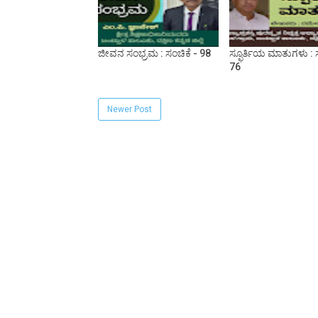
ಜೀವನ ಸಂಭ್ರಮ : ಸಂಚಿಕೆ - 98
ಸ್ಫೂರ್ತಿಯ ಮಾತುಗಳು : ಸ
76
Newer Post