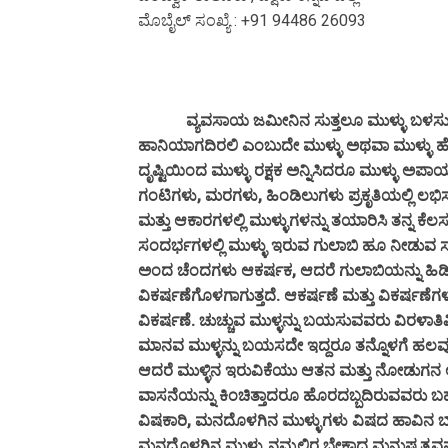
ಮೊಬೈಲ್ ಸಂಖ್ಯೆ : +91 94486 26093
ವ್ಯವಸಾಯ ಜಮೀನಿನ ಸುತ್ತಲೂ ಮುಳ್ಳು ಬಳಸುತ್ತ
ಹಾನಿಯಾಗದಿರಲಿ ಎಂಬುದೇ ಮುಳ್ಳು ಅಥವಾ ಮುಳ್ಳು
ದೃಷ್ಟಿಯಿಂದ ಮುಳ್ಳು ರಕ್ಷಕ ಅನ್ನಿಸಿದರೂ ಮುಳ್ಳು ಅ
ಗಂಟಿಗಳು, ಮರಗಳು, ಹಿಂಡಿಲುಗಳು ಪ್ರಕೃತಿಯಲ್ಲಿ ಲಭಿ
ಮತ್ತು ಆಕಾರಗಳಲ್ಲಿ ಮುಳ್ಳುಗಳನ್ನು ತಯಾರಿಸಿ ತನ್ನ ಕೆಲಸ
ಸಂದರ್ಭಗಳಲ್ಲಿ ಮುಳ್ಳು ಇರುವ ಗುಲಾಬಿ ಹೂ ನೀಡುವ 
ಅಂದ ಚೆಂದಗಳು ಆಕರ್ಷಕ, ಆದರೆ ಗುಲಾಬಿಯನ್ನು ಹಿಡಿಯ
ವಿಕರ್ಷಣೆಗೊಳಗಾಗುತ್ತದೆ. ಆಕರ್ಷಣೆ ಮತ್ತು ವಿಕರ್
ವಿಕರ್ಷಣೆ. ಚುಚ್ಚುವ ಮುಳ್ಳನ್ನು ಬಯಸುವವರು ವಿರಳಾತಿ
ಮಾನವ ಮುಳ್ಳನ್ನು ಬಯಸದೇ ಇದ್ದರೂ ತನ್ನೊಳಗೆ ಹಲವು ರೀತಿ
ಆದರೆ ಮುಳ್ಳಿನ ಇರುವಿಕೆಯು ಆತನ ಮತ್ತು ನೋಡುಗನ ಅಂತಃ
ವಾಸನೆಯನ್ನು ಕಿಂಚಿತ್ತಾದರೂ ಹೊರದಬ್ಬದಿರುವವರು ಬ
ವಿಷಕಾರಿ, ಮನದೊಳಗಿನ ಮುಳ್ಳುಗಳು ವಿಷದ ಹಾವಿನ ಬಾ
ಮನದೊಳಗಿನ ಮುಳ್ಳು ನಮ್ಮಲ್ಲಿರ ಬೇಕಾದ ಮನುಷ್ಯತ್ವವನ್ನ