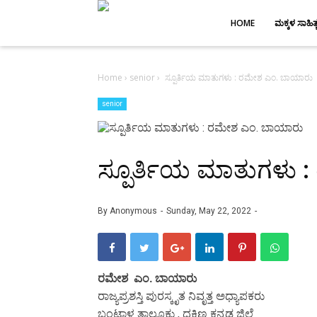
-->
HOME
ಮಕ್ಕಳ ಸಾಹಿತ್
Home
›
senior
›
ಸ್ಪೂರ್ತಿಯ ಮಾತುಗಳು : ರಮೇಶ ಎಂ. ಬಾಯಾರು
senior
ಸ್ಪೂರ್ತಿಯ ಮಾತುಗಳು
By
Anonymous
Sunday, May 22, 2022
ರಮೇಶ ಎಂ. ಬಾಯಾರು
ರಾಜ್ಯಪ್ರಶಸ್ತಿ ಪುರಸ್ಕೃತ ನಿವೃತ್ತ ಅಧ್ಯಾಪಕರು
ಬಂಟ್ವಾಳ ತಾಲೂಕು , ದಕ್ಷಿಣ ಕನ್ನಡ ಜಿಲ್ಲೆ