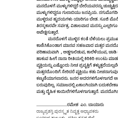
ಮನದೊಳಗೆ ಮುಳ್ಳುಗಳಿದ್ದರೆ ಬೇರೆಯವರನ್ನು ಚುಚ್ಚುತ್ತಿ
ಮುಳ್ಳುಗಳಿದ್ದರೂ ಗುಲಾಬಿಯು ಜನಪ್ರಿಯ. ನಗುಮೊಗದಿಂ
ಮುಳ್ಳಿರುವ ಹೃದಯಗಳು ಯಾರಿಗೂ ಬೇಡ. ಸೂಜಿ ಮೊನೆ
ತಿರಸ್ಕಕಾರವೇ ಸರ್ವತ್ರ. ವಿಶಾಲವಾದ ಮನಸ್ಸು ಎಲ್ಲರಿಗೂ ಬೇಕ
ಅಪೇಕ್ಷಿಸುತ್ತಾರೆ.
ಮನದೊಳಗೆ ಮುಳ್ಳಿನ ಕಂತೆ ಬೆಳೆಯಲು ಪ್ರಮುಖವಾದ ಕಾರ
ಕಾಣಿಸಿಕೊಂಡಾಗ ಮಾನವ ಸಹಜವಾದ ಮತ್ಸರ ಮನದೊಳಗೆ ಹು
ಪರಿಣಾಮವಾಗಿ , ಅಡ್ಡಗಾಲಿಡುವ, ಕಾಲೆಳೆಯುವ, ಚಾಡಿ
ಹಾಕುವ ಹೀಗೆ ನಾನಾ ರೀತಿಯಲ್ಲಿ ಕಿರಿಕಿರಿ ಉಂಟು ಮಾಡು
ವ್ಯಕ್ತಿಯನ್ನು ಎಷ್ಟೊಂದು ನೀಚ ಪ್ರವೃತ್ತಿಗೆ ತಳ್ಳುತ್
ಮತ್ಸರದೊಂದಿಗೆ ಸೇರಿದರೆ ವ್ಯಕ್ತಿಯು ಕಡು ನೀಚನಾಗುವು
ಕಣ್ಮಣಿಯಾಗಲಾರನು. ಜನರ ಆದರಗಳಿಗೊಳಗಾಗದೆ ಅವಗ
ಬರುವುದಿಲ್ಲ. ಸಮಾಜದಲ್ಲಿ ಏಕಾಂಗಿಯಾಗಿ ಬದುಕಬೇಕಾಗು
ಮತ್ತು ದೈಹಿಕ ಕಾಯಿಲೆಗಳಿಗೊಳಗಾಗುತ್ತಾನೆ. ಮನದೊಗಿನ 
.............................ರಮೇಶ ಎಂ. ಬಾಯಾರು
ರಾಜ್ಯಪ್ರಶಸ್ತಿ ಪುರಸ್ಕೃತ ನಿವೃತ್ತ ಅಧ್ಯಾಪಕರು
ಬಂಟ್ವಾಳ ತಾಲೂಕು , ದಕ್ಷಿಣ ಕನ್ನಡ ಜಿಲ್ಲೆ