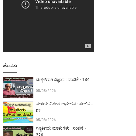
ಹೊಸತು
ಮಕ್ಕಳಿಗಾಗಿ ವಿಜ್ಞಾನ : ಸಂಚಿಕೆ - 134
05/08/2026 -
ಮಳೆಯ ವಿಶೇಷ ಅನುಭವ : ಸಂಚಿಕೆ -
02
05/08/2026 -
ಸ್ಫೂರ್ತಿಯ ಮಾತುಗಳು : ಸಂಚಿಕೆ -
226