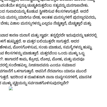
ರುವಂತೆಯೇ ತನ್ನನ್ನೂ ಚುಚ್ಚುತಿರುತ್ತದೆಂಬ ಸತ್ಯವನ್ನು ಮನಗಾಣಬೇಕು.
ದ ಗುಲಾಬಿಯನ್ನು ಕೊಡುವ ಸ್ವೀಕರಿಸುವ ಕೆಲಸಗಳಾಗುತ್ತವೆ. ಆದರೆ
ಯ ಮನಸ್ಸು ಯಾರಿಗೂ ಬೇಡ, ಅಂತಹ ಮನಸ್ಸುಗಳಿಗೆ ಪುರಸ್ಕಾರವಿರದು,
ು; ವಿಶಾಲ ಮನಸ್ಸುಗಳನ್ನು ಎಲ್ಲರೂ ನೆಚ್ಚುತ್ತಾರೆ, ಮೆಚ್ಚುತ್ತಾರೆ ಮತ್ತು
ಣ ದುರಾಸೆ ಮತ್ತು ಸ್ವಾರ್ಥ. ತನ್ನಲ್ಲಿರದೇ ಇರುವುದನ್ನು ಇತರರಲ್ಲಿ
ಟ್ಟುತ್ತದೆ. ಆ ಮತ್ಸರ ಬಲಿಯುತ್ತಲೇ ಸಾಗುತ್ತದೆ. ಅದರ
 ಹೇಳುವ, ಮೋಸಗೊಳಿಸುವ, ಸಂಚು ಮಾಡುವ, ಸಮಸ್ಯೆಗಳನ್ನು ಹುಟ್ಟು
ವ ಕೆಲಸಗಳನ್ನು ಮಾಡುತ್ತಾರೆ. ಮತ್ಸರವೆಂಬ ಒಂದು ಮುಳ್ಳು ಒಬ್ಬ
ತದೆಯಲ್ಲವೇ?. ಹಾಗಾದರೆ ಕಾಮ, ಕ್ರೋಧ, ಲೋಭ, ಮೋಹ, ಮತ್ತು ಮದವೂ
ದರಲ್ಲಿ ಸಂದೇಹವಿಲ್ಲ.
ನೀಚನಾದವನು ಎಂದೂ ಸಮಾಜದ
ಣನೆಗೆ ಒಳಗಾಗುತ್ತಾನೆ. ಅವನಿಗೆ ನೆರವಾಗಲು ಯಾರೂ ಮುಂದೆ
ತ್ತದೆ. ಇದರಿಂದ ತ ದುಃಖಿತನಾಗಿ ನಾನಾ ದುರ್ವ್ಯಸನಗಳಿಗೆ, ಮಾನಸಿಕ
ಮುಳ್ಳು ವ್ಯಕ್ತಿಯನ್ನು ಸರ್ವನಾಶಗೊಳಿಸುವುದಲ್ಲವೇ?