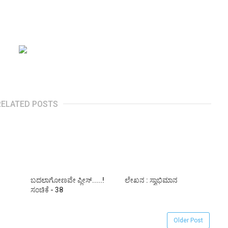
RELATED POSTS
ಬದಲಾಗೋಣವೇ ಪ್ಲೀಸ್.....!
ಲೇಖನ : ಸ್ವಾಭಿಮಾನ
ಸಂಚಿಕೆ - 38
Older Post