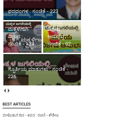
ಮಕ್ಕಳಿಗಾಗಿ ವಿಜ್ಞಾನ : ಸಂಚಿಕೆ - 134
ಮಳೆಯ
ವಿಶೇಷ
ಸ್ಫೂರ್ತಿಯ
ಅನುಭವ :
ಮಾತುಗಳು :
ಸಂಚಿಕೆ - 02
ಸಂಚಿಕೆ - 226
ಮಳೆಯ ವಿಶೇಷ ಅನುಭವ : ಸಂಚಿಕೆ -
01
BEST ARTICLES
ಬೀಳ್ಕೊಡುಗೆ ದಿನ - ಕವನ : ರಚನೆ - ಕೌಶೀಲ