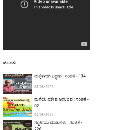
ಹೊಸತು
ಮಕ್ಕಳಿಗಾಗಿ ವಿಜ್ಞಾನ : ಸಂಚಿಕೆ - 134
05/08/2026 -
ಮಳೆಯ ವಿಶೇಷ ಅನುಭವ : ಸಂಚಿಕೆ -
02
05/08/2026 -
ಸ್ಫೂರ್ತಿಯ ಮಾತುಗಳು : ಸಂಚಿಕೆ -
226