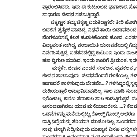
ಪ್ರಾರಂಭಿಸಿದರು. ಇದು ಈ ಕುಟುಂಬದ ಭಾಗಾಕಾರ.
ಸಾಧಾರಣ ಜೀವನ ನಡೆಸುತ್ತಿದ್ದಾರೆ.
ಚಿಕ್ಕಣ್ಣನ ತಮ್ಮ ಚಿಕ್ಕಣ್ಣ ಬದುಕಿದ್ದಾಗಲೇ ತೀರಿ ಹೋಗ
ಬದಲಿಗೆ ಪ್ರತ್ಯೇಕ ಮಾಡಿದ್ದ‌. ವಿಧವೆ ತಾಯಿ ಬಡತನದಿಂದ
ಬೆಂಗಳೂರಿನಲ್ಲಿ ಕೆಲಸ ಹುಡುಕಿಕೊಂಡು ಹೋದ. ಎರಡನೆ
ವಿದ್ಯಾವಂತ ನಾಗಿದ್ದ. ಪಂಚಾಯಿತಿ ಚುನಾವಣೆಯಲ್ಲಿ ಗೆದ್ದು ಅಧ
ನಿರ್ವಹಿಸುತ್ತಿದ್ದ. ಬಡತನದಲ್ಲಿದ್ದ ಕುಟುಂಬ ಇಂದು ರಾಜಕ
ಹಣ ದ್ವಿಗುಣ ಮಾಡಿದ. ಇಂದು ಊರಿಗೆ ಶ್ರೀಮಂತ. ಇದರ
ಮಕ್ಕಳೇ, ಜೀವನ ಎಂದರೆ ಸಂಕಲನ, ವ್ಯವಕಲನ ,ಗುಣ
ಜೀವನ ಸಾಗಿಸುವುದು. ಜೀವನವೆಂದರೆ ಗಳಿಕೆಯಲ್ಲ. ಗಳಿ
ಹಾಗಾದರೆ ಉಳಿಸುವುದು ಬೇಡವೇ....? ಗಳಿಸಿದ್ದರಲ್ಲಿ ಸ್ವಲ್
ದುಡಿಯುತ್ತಾರೆ ಅನುಭವಿಸುವುದಿಲ್ಲ. ಸಾಲ ಮಾಡಿ ಸುಂ
ಇರೋದಿಲ್ಲ. ಕಾರಣ ಸದಾಕಾಲ ಸಾಲ ಕಾಡುತ್ತಿರುತ್ತದೆ. 
ಆನಂದವಾಗಿರಲು ಯಾವ ಮನೆಯಾದರೇನು.....? ಕೆಲವರು ಗಳಿಸ
ಒಡವೆಗಳನ್ನು ಮನೆಯಲ್ಲಿಟ್ಟು ರೋಲ್ಡ್ ಗೋಲ್ಡ್ ಆಭರಣ
ರಾತ್ರಿ ನಿದ್ರೆಯನ್ನು ಸರಿಯಾಗಿ ಮಾಡೋದಿಲ್ಲ. ಸುಂದರವ
ನಾವು ಚೆನ್ನಾಗಿ ನಿದ್ರಿಸುವುದು ಮುಖ್ಯಾನೆ ವಿನಹ ವಸ್ತ
ಸುಂದರವಾಗಿ ಆನಂದವಾಗಿ ಮಸ್ತ್ ಬದುಕೋದು ಜೀವನ