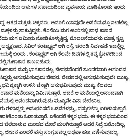
 ಸೊಸೆಯಂದಿರು ಆಳುಗಳ ಸಹಾಯದಿಂದ ವ್ಯವಸಾಯ ಮಾಡಿಕೊಂಡು ಇಂದು
ಿದ್ದ. ಆತನ ಮಕ್ಕಳು ಚಿಕ್ಕವರು. ಅವರಿಗೆ ಯಾವುದೇ ಆಸರೆಯನ್ನೂ ನೀಡಲಿಲ್ಲ.
 ಮಕ್ಕಳನ್ನು ಸಾಕುತ್ತಿದ್ದಳು. ಕೊನೆಯ ಮಗ ಊರಿನಲ್ಲಿ ಲಾಭ ಕಾಣದೆ
ಯ ಮಗ ಜಮೀನು ನೋಡಿಕೊಳ್ಳುತ್ತಿದ್ದ. ಮೊದಲನೆಯವನು ಮಾತ್ರ ಸ್ವಲ್ಪ
್ಯಕ್ಷನಾದ. ಸಿವಿಲ್ ಕಂಟ್ರಾಕ್ಟರ್ ಆಗಿ ರಸ್ತೆ, ಚರಂಡಿ ನಿರ್ವಹಣೆ ಇದನ್ನೆಲ್ಲ
ೀಯಕ್ಕೆ ಬಂದು , ಕಂಟ್ರಾಕ್ಟರ್ ಆಗಿ ಕೆಲವೇ ದಿನಗಳಲ್ಲಿ ತನ್ನ ಕೈಚಳಕದಿಂದ
ಲ್ಲಿ ಗುಣಾಕಾರ ಕಾಣಬಹುದು.
ಾಕಾರ ಮತ್ತು ಭಾಗಕಾರವಲ್ಲ‌. ಜೀವನವೆಂದರೆ ಸುಂದರವಾಗಿ ಆನಂದದ
ಸಿದ್ದನ್ನು ಅನುಭವಿಸುವುದು ಜೀವನ. ಜೀವನದಲ್ಲಿ ಅನುಭವಿಸುವುದೇ ಮುಖ್ಯ.
ಪ ಭವಿಷ್ಯಕ್ಕಾಗಿ ಉಳಿಸಿ ಚೆನ್ನಾಗಿ ಅನುಭವಿಸುವುದು ಮುಖ್ಯ. ಕೆಲವರು
ದರವಾದ ಮನೆಯನ್ನು ನಿರ್ಮಿಸುತ್ತಾರೆ. ಆದರೆ ಆ ಮನೆಯಲ್ಲಿ ಆನಂದವಾಗಿ
ಮನೆಯಲ್ಲಿ ಆನಂದವಾಗಿರುವುದು ಮುಖ್ಯವೇ ವಿನಾ ಬೇರೇನಿಲ್ಲ.
ಿದ್ದನ್ನು ಅನುಭವಿಸದೆ ಒಡವೆಗಳನ್ನು , ವಸ್ತುಗಳನ್ನು ಖರೀದಿಸುತ್ತಾರೆ.
 ಹಾಕಿಕೊಂಡು ಓಡಾಡುತ್ತಾರೆ. ಏಕೆಂದರೆ ಕಳ್ಳರ ಭಯ. ಈ ಕಳ್ಳರ ಭಯದಿಂದ
ಾದ ಬೆಲೆಬಾಳುವ ಮಂಚದ ಮೇಲೆ ಮಲಗಿರುತ್ತಾರೆ ಆದರೆ ನಿದ್ರೆ ಬರೋದಿಲ್ಲ.
ುಗಳಲ್ಲ. ಜೀವನ ಎಂದರೆ ವಸ್ತು ಸಂಗ್ರಹವಲ್ಲ ಅಥವಾ ಹಣ ಎಣಿಸುವುದಲ್ಲ.
.