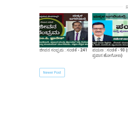
ಜೀವನ ಸಂಭ್ರಮ : ಸಂಚಿಕೆ - 241
ಪಯಣ : ಸಂಚಿಕೆ - 93 (ಬನ
ಪ್ರವಾಸ ಹೋಗೋಣ)
Newer Post