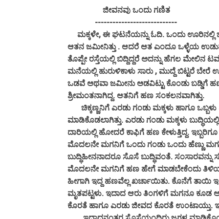
ಜೀವನವು ಒಂದು ಗಣಿತ
----------------------------
ಮಕ್ಕಳೇ, ಈ ಘಟನೆಯನ್ನು ಓದಿ. ಒಂದು ಊರಿನಲ್ಲಿ ಚಿಕ್
ಆತನ ಜಮೀನಿತ್ತು . ಆದರೆ ಆತ ಎಂದೂ ಒಳ್ಳೆಯ ಉಡುಪ
ತೊಪ್ಪೇ ರಸ್ತೆಯಲ್ಲಿ ಬಿದ್ದಿದ್ದರೆ ಅದನ್ನು ಹೆಗಲ ಮೇಲಿನ 
ಮನೆಯಲ್ಲಿ ಹುರುಳಿಕಾಳು ಸಾರು , ಮುದ್ದೆ ಬಿಟ್ಟರೆ ಬೇ
ಒಡವೆ ಅಥವಾ ಜಮೀನು ಅಡವಿಟ್ಟು ಕೊಂಡು ಬಡ್ಡಿಗೆ ಹಣ ನ
ಶ್ರೀಮಂತನಾಗಿದ್ದ. ಆತನಿಗೆ ಹಣ ಸಂಕಲನವಾಗಿತ್ತು.
ಚಿಕ್ಕಣ್ಣನಿಗೆ ಎರಡು ಗಂಡು ಮಕ್ಕಳು ಹಾಗೂ ಒಬ್ಬಳು
ಮಾಡಿಕೊಡಲಾಗಿತ್ತು. ಎರಡು ಗಂಡು ಮಕ್ಕಳು ಬುದ್ಧಿಯಲ
ದಾರಿಯಲ್ಲಿ ಹೋದರೆ ಕಾಫಿಗೆ ಹಣ ಕೇಳುತ್ತಿದ್ದ. ಇಬ್ಬ
ಮೊದಲನೇ ಮಗನಿಗೆ ಒಂದು ಗಂಡು ಒಂದು ಹೆಣ್ಣು ಮಗು 
ಬುದ್ಧಿಹೀನನಾದರೂ ಸೊಸೆ ಬುದ್ಧಿವಂತೆ. ಸಂಸಾರವನ್ನು ಸರಿ
ಮೊದಲನೇ ಮಗನಿಗೆ ಹಣ ಹೇಗೆ ಮಾಡಬೇಕೆಂದು ತಿಳಿಯದೆ
ಹೀಗಾಗಿ ಇದ್ದ ಹಣವೆಲ್ಲ ಖರ್ಚಾಯಿತು. ಕೊನೆಗೆ ತಾಯಿ ಇದನ
ಮೃತಪಟ್ಟಳು. ಇದಾದ ಆರು ತಿಂಗಳಿಗೆ ಮಗನೂ ಕೂಡ ಅದೇ 
ಕೊರತೆ ಹಾಗೂ ಎರಡು ಜೀವದ ಕೊರತೆ ಉಂಟಾಯ್ತು. ಇ
ಇದಾದನಂತರ ಸೊಸೆಯಂದಿರು ಜಗಳ ಮಾಡಿಕೊಂಡು ಇರು