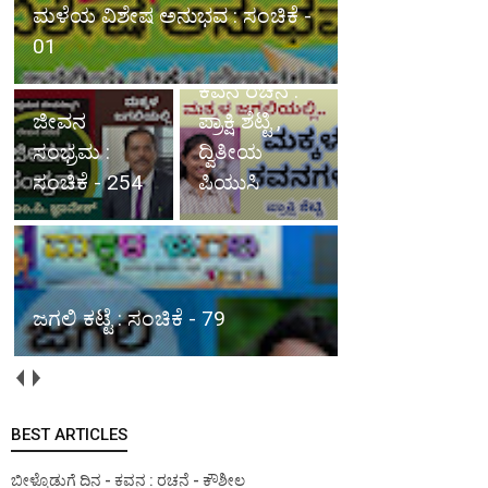
ಮಳೆಯ ವಿಶೇಷ ಅನುಭವ : ಸಂಚಿಕೆ -
ಕವನಗಳು :
01
ಸಂಚಿಕೆ - 70,
ಕವನ ರಚನೆ :
ಜೀವನ
ಪ್ರಾಕ್ಷಿ ಶೆಟ್ಟಿ ,
ಸಂಭ್ರಮ :
ದ್ವಿತೀಯ
ಸಂಚಿಕೆ - 254
ಪಿಯುಸಿ
ಜಗಲಿ ಕಟ್ಟೆ : ಸಂಚಿಕೆ - 79
BEST ARTICLES
ಬೀಳ್ಕೊಡುಗೆ ದಿನ - ಕವನ : ರಚನೆ - ಕೌಶೀಲ