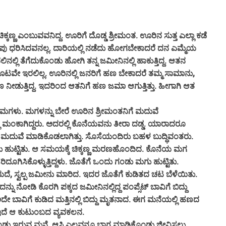
ಕಣ್ಣ ಎಂಬುವವನಿದ್ದ. ಊರಿಗೆ ದೊಡ್ಡ ಶ್ರೀಮಂತ. ಊರಿನ ಸುತ್ತ ಎಲ್ಲಾ ಕಡೆ
ು ಧರಿಸಿದವನಲ್ಲ. ದಾರಿಯಲ್ಲಿ ನಡೆದು ಹೋಗಬೇಕಾದರೆ ದನ ಎಮ್ಮೆಯ
ಟವಲಿನಲ್ಲಿ ತೆಗೆದುಕೊಂಡು ಹೋಗಿ ತನ್ನ ಜಮೀನಿನಲ್ಲಿ ಹಾಕುತ್ತಿದ್ದ. ಆತನ
ರೆ ಊಟವೇ ಇರಲಿಲ್ಲ. ಊರಿನಲ್ಲಿ ಜನರಿಗೆ ಹಣ ಬೇಕಾದರೆ ತಮ್ಮ ಸಾಮಾನು,
ೀಡುತ್ತಿದ್ದ. ಇದರಿಂದ ಆತನಿಗೆ ಹಣ ಜಮಾ ಆಗುತ್ತಿತ್ತು. ಹೀಗಾಗಿ ಆತ
 ಮಗಳು. ಮಗಳನ್ನು ಬೇರೆ ಊರಿನ ಶ್ರೀಮಂತನಿಗೆ ಮದುವೆ
್ಲಿ ಮಂಕಾಗಿದ್ದರು. ಅದರಲ್ಲಿ ಕೊನೆಯವನು ತೀರಾ ದಡ್ಡ. ಯಾರಾದರೂ
ರಿಗೂ ಮದುವೆ ಮಾಡಿಕೊಡಲಾಗಿತ್ತು. ಸೊಸೆಯಂದಿರು ಬಹಳ ಬುದ್ಧಿವಂತರು.
ಹುಟ್ಟಿತು. ಆ ಸಮಯಕ್ಕೆ ಚಿಕ್ಕಣ್ಣ ಮರಣಹೊಂದಿದ. ಕೊನೆಯ ಮಗ
ದೂಗಿಸಿಕೊಳ್ಳುತ್ತಿದ್ದಳು. ಜೊತೆಗೆ ಒಂದು ಗಂಡು ಮಗು ಹುಟ್ಟಿತು.
, ಸ್ವಲ್ಪ ಜಮೀನು ಮಾರಿದ. ಇದರ ಜೊತೆಗೆ ಕುಡಿತದ ಚಟ ಬೆಳೆಯಿತು.
್ನು ನೋಡಿ ಕೊರಗಿ ಪಕ್ಕದ ಜಮೀನಿನಲ್ಲಿದ್ದ ಪಂಪ್ಸೆಟ್ ಬಾವಿಗೆ ಬಿದ್ದು
ಬಾವಿಗೆ ಕುಡಿದ ಮತ್ತಿನಲ್ಲಿ ಬಿದ್ದು ಮೃತನಾದ. ಈಗ ಮನೆಯಲ್ಲಿ ಹಣದ
ದೆ ಆ ಕುಟುಂಬದ ವ್ಯವಕಲನ.
ವ ಮನೆ, ಆಸ್ತಿ ಎಲ್ಲವನ್ನೂ ಭಾಗ ಮಾಡಿಕೊಂಡು ಜೀವಿಸಲು