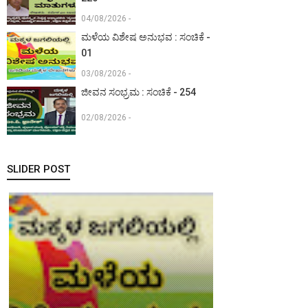
04/08/2026 -
ಮಳೆಯ ವಿಶೇಷ ಅನುಭವ : ಸಂಚಿಕೆ -
01
03/08/2026 -
ಜೀವನ ಸಂಭ್ರಮ : ಸಂಚಿಕೆ - 254
02/08/2026 -
SLIDER POST
ಮಕ್ಕಳ