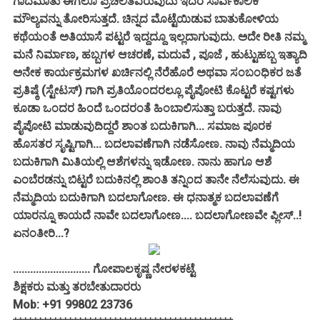
ಗಾದೆಮಾತು ಈಗಲೂ ಪ್ರಚಲಿತವಿರುವುದು ಇದರ ಸಾರ್ವಕಾಲಿಕ
ಮೌಲ್ಯವನ್ನು ತೋರಿಸುತ್ತದೆ. ಚಿನ್ನದ ಮೊಟ್ಟೆಯಿಡುವ ಬಾತುಕೋಳಿಯ
ಕಥೆಯಂತೆ ಅತಿಯಾಸೆ ಪಟ್ಟರೆ ಇದ್ದದ್ದೂ ಇಲ್ಲದಾಗುವುದು. ಅದೇ ರೀತಿ ನಮ್ಮ
ಮನೆ ನಿರ್ಮಾಣ, ಹಬ್ಬಗಳ ಆಚರಣೆ, ಮದುವೆ , ಪೂಜೆ , ಹುಟ್ಟುಹಬ್ಬ ಇತ್ಯಾದಿ
ಅನೇಕ ಕಾರ್ಯಕ್ರಮಗಳ ಖರ್ಚಿನಲ್ಲಿ ನೆರೆಹೊರೆ ಅಥವಾ ಸಂಬಂಧಿಕರ ಜತೆ
ಪ್ರತಿಷ್ಠೆ (ಸ್ಟೇಟಸ್) ಗಾಗಿ ಪ್ರತಿಯೊಂದರಲ್ಲೂ ಪೈಪೋಟಿ ಕೊಟ್ಟರೆ ಕಷ್ಟಗಳು
ಕೂಡಾ ಒಂದರ ಹಿಂದೆ ಒಂದರಂತೆ ಹಿಂಬಾಲಿಸುತ್ತಾ ಬರುತ್ತದೆ. ನಾವು
ಪೈಪೋಟಿ ಮಾಡುವುದಿದ್ದರೆ ಶಾಂತ ಬದುಕಿಗಾಗಿ... ಸಮಾಜ ಪೂರಕ
ಹೊಸತರ ಸೃಷ್ಟಿಗಾಗಿ... ಬದಲಾವಣೆಗಾಗಿ ನಡೆಸೋಣ. ನಾವು ನೆಮ್ಮದಿಯ
ಬದುಕಿಗಾಗಿ ಮಿತಿಯಲ್ಲಿ ಆಶೆಗಳನ್ನು ಇಡೋಣ. ನಾನು ಹಾಗೂ ಆಶೆ
ಎಂಬೆರಡನ್ನು ಬಿಟ್ಟರೆ ಬದುಕಿನಲ್ಲಿ ಶಾಂತಿ ತನ್ನಿಂದ ತಾನೇ ನೆಲೆಸುವುದು. ಈ
ನೆಮ್ಮದಿಯ ಬದುಕಿಗಾಗಿ ಬದಲಾಗೋಣ. ಈ ಧನಾತ್ಮಕ ಬದಲಾವಣೆಗೆ
ಯಾರನ್ನೂ ಕಾಯದೆ ನಾವೇ ಬದಲಾಗೋಣ.... ಬದಲಾಗೋಣವೇ ಪ್ಲೀಸ್..!
ಏನಂತೀರಿ...?
........................... ಗೋಪಾಲಕೃಷ್ಣ ನೇರಳಕಟ್ಟೆ
ಶಿಕ್ಷಕರು ಮತ್ತು ತರಬೇತುದಾರರು
Mob: +91 99802 23736