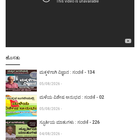
ಹೊಸತು
ಮಕ್ಕಳಿಗಾಗಿ ವಿಜ್ಞಾನ : ಸಂಚಿಕೆ - 134
05/08/2026 -
ಮಳೆಯ ವಿಶೇಷ ಅನುಭವ : ಸಂಚಿಕೆ - 02
05/08/2026 -
ಸ್ಫೂರ್ತಿಯ ಮಾತುಗಳು : ಸಂಚಿಕೆ - 226
04/08/2026 -