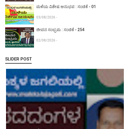
ಮಳೆಯ ವಿಶೇಷ ಅನುಭವ : ಸಂಚಿಕೆ - 01
03/08/2026 -
ಜೀವನ ಸಂಭ್ರಮ : ಸಂಚಿಕೆ - 254
02/08/2026 -
SLIDER POST