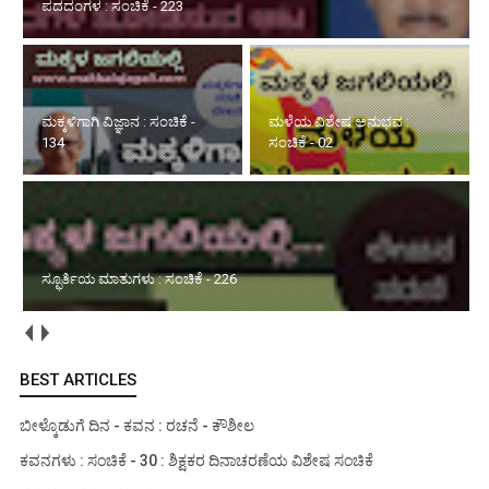
ಪದದಂಗಳ : ಸಂಚಿಕೆ - 223
ಮಕ್ಕಳಿಗಾಗಿ ವಿಜ್ಞಾನ : ಸಂಚಿಕೆ -
ಮಳೆಯ ವಿಶೇಷ ಅನುಭವ :
134
ಸಂಚಿಕೆ - 02
ಸ್ಫೂರ್ತಿಯ ಮಾತುಗಳು : ಸಂಚಿಕೆ - 226
BEST ARTICLES
ಬೀಳ್ಕೊಡುಗೆ ದಿನ - ಕವನ : ರಚನೆ - ಕೌಶೀಲ
ಕವನಗಳು : ಸಂಚಿಕೆ - 30 : ಶಿಕ್ಷಕರ ದಿನಾಚರಣೆಯ ವಿಶೇಷ ಸಂಚಿಕೆ