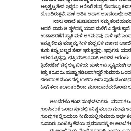
ಅಲ್ಪಸ್ವಲ್ಪ ತೇವ ಇದ್ದರೂ ಅರೆಬರೆ ಶುಷ್ಕ ನೆಲದಲ್ಲೂ
ಹೊಂದಿರುತ್ತವೆ. ಮಳೆ ಅಧಿಕ ಆದಾಗ ಅಣಬೆಯಲ್ಲೇ ಅಧ
ನಾನು ಅಣಬೆ ಹುಡುಕುವಾಗ ನಮ್ಮ ತಂದೆಯವರು ಅವರ ಅನು
ಆದರೆ ನಾನು ಆ ಸ್ಥಳದಲ್ಲಿ ಯಾವ ಮಳೆಗೆ ಎದ್ದೇಳುತ್ತಾವೆ
ಉದಾಹರಣೆಗೆ ಸ್ವಾತಿ ಮಳೆ ಆಗಮನವು ನಾಳೆ ಇದೆ ಎಂದರೆ ಇಂ
ಇನ್ನೂ ಕೆಲವು ಮಣ್ಣನ್ನು ಸೀಳಿ ಶುದ್ದ ಬಿಳಿ ವರ್ಣದ ಅ
ತುಸು ಕಪ್ಪು ಬಣ್ಣದ ಶೇಡ್ ಇರುತ್ತಿದ್ದವು. ಇವುಗಳು ಯಾರ ಕ
ಅರಳಿರುತ್ತಿದ್ದವು. ಛತ್ರಿಯಾಕಾರವಾಗಿ ಅರಳಿದ ಆರೆಂಟು ಗಂ
ಕ್ರಿಯೇಟೆಡ್ ಚಿಕ್ಕ ಚಿಕ್ಕ ಬಿಳಿಯ ಹುಳುಗಳು ಸೃಷ್ಠಿಯಾಗಿ 
ಕಿತ್ತು ತರುವರು. ಮಣ್ಣು ಸಡಿಲವಾಗಿದ್ದರೆ ಸುಮಾರು ಒಂದ
ಬೀಜದಂಶ ಮೂಲದಲ್ಲಿ ಉಳಿದು ಅದು ಪುನಃ ಮುಂದಿನ ವರ್ಷ
ಹೀಗೆ ತಲಾ ತಲಾಂತರದಿಂದ ಮುಂದುವರೆದುಕೊಂಡು ಬ
ಅಣಬೆಗಳೂ ಕೂಡ ಸಂಘಜೀವಿಗಳು. ಯಾವಾಗಲೂ ಕನಿಷ್ಠ 
ಗುಂಪಿನಂತೆ ಒಂದು ಸ್ಥಳದಲ್ಲಿ ಕನಿಷ್ಠ ಮೂರು ಗುಂಪು 
ಗುಂಪುಗಳಲ್ಲಿ ಬಯಲು ಸೀಮೆಯಲ್ಲಿ ಸುಮಾರು ಅರ್ಧ ಕೇಜಿಯ
ಸುಮಾರು ಎಂಟತ್ತು ಕೆಜಿಯ ಪ್ರಮಾಣದಲ್ಲಿ ಈ ಅಣಬೆಗಳು
ಈ ಅಣಬೆ ಮತ್ತು ಮೊಟ್ಟೆ ಸಸ್ಯಹಾರಿ ಎಂದೂ, ಇನ್