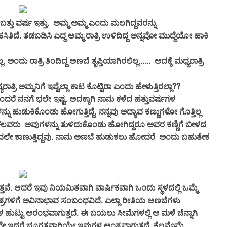
ವರ್ಷ ಇತ್ತು. ಅಮ್ಮ ಅಮ್ಮ ಎಂದು ಮಲಗಿದ್ದವರನ್ನು
ಸಿತಿದೆ. ತಡಬಡಿಸಿ ಎದ್ದ ಅಮ್ಮ ರಾತ್ರಿ ಉಳಿದಿದ್ದ ಅನ್ನವೋ ಮುದ್ದೆಯೋ ಹಾಕಿ
ರಾತ್ರಿ ತಿಂದಿದ್ದ ಅಣಬೆ ತೃಪ್ತಿಯಾಗಿರಲಿಲ್ಲ...... ಅದಕ್ಕೆ ಮಧ್ಯರಾತ್ರಿ
 ಅಮ್ಮನಿಗೆ ಇಷ್ಟೆಲ್ಲಾ ಕಾಟ ಕೊಟ್ಟಿರಾ ಎಂದು ಹೇಳುತ್ತಿರಲ್ಲಾ??
ನಗೆ ಭಲೇ ಇಷ್ಟ. ಅದಕ್ಕಾಗಿ ನಾನು ಕಳೆದ ಹತ್ತುವರ್ಷಗಳ
 ಹುಡುಕಿಕೊಂಡು ಹೋಗುತ್ತಿದ್ದೆ. ನನ್ನವು ಅದ್ಯಾವ ಕಣ್ಣುಗಳೋ ಗೊತ್ತಿಲ್ಲ
ಕೆಲವರು ಅವುಗಳನ್ನು ತುಳಿದುಕೊಂಡು ಹೋಗಿದ್ದರೂ ಅವರ ಕಣ್ಣಿಗೆ ಬೀಳದ
ಿಂದಲೇ ಕಾಣುತ್ತಿದ್ದವು. ನಾನು ಅಣಬೆ ಹುಡುಕಲು ಹೋದರೆ ಅಂದು ಬಹುತೇಕ
 ಆದರೆ ಇವು ನಿಯಮಿತವಾಗಿ ವಾರ್ಷಿಕವಾಗಿ ಒಂದು ಸ್ಥಳದಲ್ಲಿ ಒಮ್ಮೆ
್ಷತ್ರಗಳಿಗೆ ಅವಿನಾಭಾವ ಸಂಬಂಧವಿದೆ. ಎಲ್ಲಾ ರೀತಿಯ ಅಣಬೆಗಳು
ಟ್ಟು ಆರಂಭವಾಗುತ್ತದೆ. ಈ ಬಯಲು ಸೀಮೆಗಳಲ್ಲಿ ಆ ಮಳೆ ಚೆನ್ನಾಗಿ
ೆಸದೇ ಇದ್ದರೆ ಭೂಗತವಾಗಿಯೇ ಇವುಗಳ ಅಂತ್ಯವಾಗುತ್ತದೆ. ಕೆಲವೊಮ್ಮೆ