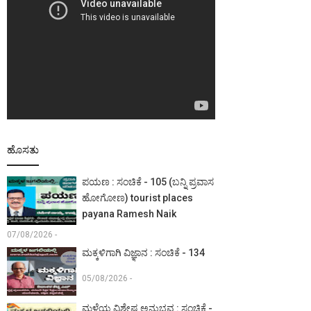
ಹೊಸತು
ಪಯಣ : ಸಂಚಿಕೆ - 105 (ಬನ್ನಿ ಪ್ರವಾಸ
ಹೋಗೋಣ) tourist places
payana Ramesh Naik
07/08/2026 -
ಮಕ್ಕಳಿಗಾಗಿ ವಿಜ್ಞಾನ : ಸಂಚಿಕೆ - 134
05/08/2026 -
ಮಳೆಯ ವಿಶೇಷ ಅನುಭವ : ಸಂಚಿಕೆ -