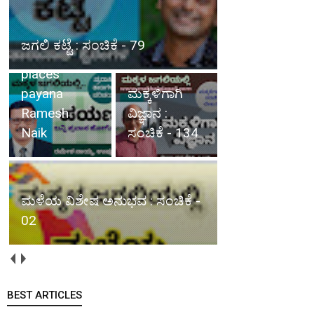
(ಬನ್ನಿ ಪ್ರವಾಸ
ಹೋಗೋಣ)
ಜಗಲಿ ಕಟ್ಟೆ : ಸಂಚಿಕೆ - 79
tourist
places
payana
ಮಕ್ಕಳಿಗಾಗಿ
Ramesh
ವಿಜ್ಞಾನ :
Naik
ಸಂಚಿಕೆ - 134
ಮಳೆಯ ವಿಶೇಷ ಅನುಭವ : ಸಂಚಿಕೆ -
02
BEST ARTICLES