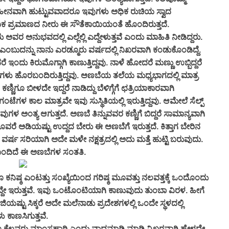
 ಕಳಾಹೀನವಾಗಿ ಹುಟ್ಟುವವಾದರೂ ಇವುಗಳು ಅಧಿಕ ರುಚಿಯ ಸ್ವಾದ
ಿಕ ಪ್ರಮಾಣದ ನೀರು ಈ ಸೌತೆಕಾಯಿಯಂತೆ ಹೊಂದಿರುತ್ತದೆ.
ಭವದಲ್ಲಿ ಎಲ್ಲೆಲ್ಲಿ ಎದ್ದೇಳುತ್ತವೆ ಎಂದು ಮಾಹಿತಿ ನೀಡಿದ್ದರು.
 ಎಂಬುದನ್ನು ನಾನು ಎರಡ್ಮೂರು ವರ್ಷದಲ್ಲಿ ನಿಖರವಾಗಿ ಕಂಡುಕೊಂಡಿದ್ದೆ.
ದು ಕಿರುಮೊಗ್ಗಾಗಿ ಕಾಣುತ್ತಿದ್ದವು. ನಾಳೆ ಹೋದರೆ ಮಣ್ಣು ಉಬ್ಬಿದ್ದರೆ
ಣಬೆಗಳು ಹೊರಬಂದಿರುತ್ತಿದ್ದವು. ಅಣಬೆಯ ತಲೆಯ ಮಧ್ಯಭಾಗದಲ್ಲಿ ಮಾತ್ರ
ಣ್ಣಿಗೂ ಬೀಳದೇ ಇದ್ದರೆ ನಾಡಿದ್ದು ಬೆಳಿಗ್ಗೆಗೆ ಛತ್ರಿಯಾಕಾರವಾಗಿ
ಟೆಗಳ ಕಾಲ ಮಾತ್ರವೇ ಇವು ಸುಸ್ಥಿತಿಯಲ್ಲಿ ಇರುತ್ತಿದ್ದವು. ಆಮೇಲೆ ಸೆಲ್ಪ್
ಅವುಗಳ ಅಂತ್ಯ ಆಗುತ್ತದೆ. ಅಣಬೆ ತಿನ್ನುವವರ ಕಣ್ಣಿಗೆ ಬಿದ್ದರೆ ಸಾಮಾನ್ಯವಾಗಿ
ೂವರೆ ಅಡಿಯಷ್ಟು ಉದ್ದದ ಬೇರು ಈ ಅಣಬೆಗೆ ಇರುತ್ತದೆ. ಕಿತ್ತಾಗ ಬೇರಿನ
 ಸರಿಯಾಗಿ ಅದೇ ಮಳೇ ನಕ್ಷತ್ರದಲ್ಲಿ ಅದು ಮತ್ತೆ ಹುಟ್ಟಿ ಬರುವುದು.
ಂದಿದೆ ಈ ಅಣಬೆಗಳ ಸಂತತಿ.
ಎಂಟತ್ತು ಸಂಖ್ಯೆಯಿಂದ ಗರಿಷ್ಠ ಮೂವತ್ತು ನಲವತ್ತಕ್ಕೆ ಒಂದೊಂದು
ಇದ್ದೇ ಇರುತ್ತವೆ. ಇವು ಒಂಟೊಂಟಿಯಾಗಿ ಕಾಣುವುದು ತುಂಬಾ ವಿರಳ. ಹೀಗೆ
ಷ್ಟು ಸಿಕ್ಕರೆ ಅದೇ ಮಲೆನಾಡು ಪ್ರದೇಶಗಳಲ್ಲಿ ಒಂದೇ ಸ್ಥಳದಲ್ಲಿ
 ಕಾಣಸಿಗುತ್ತವೆ.
ನೂ ಕೆಲವರು ಮಾಂಸಹಾರಿ ಎಂದು ವಾದಮಾಡಿ ಮಾಡಿ ನಿಖರವಾಗಿ ಹೇಳದೇ