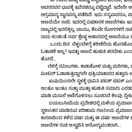
ಅವರರವರ ಭಾವಕ್ಕೆ ಇವೆರಡನ್ನೂ ಬಿಟ್ಟಿದ್ದಾರೆ. ಇದೇನ
ಅಗ್ರಮಾನ್ಯ ಸ್ಥಾನವನ್ನು ಪಡೆದಿದೆ. ಇದು ಸಸ್ಯವಾದರೂ
ಅಣಬೆಯೇ ಸಾಟಿ. ಇದರಲ್ಲಿ ವಿಷಕಾರಕ ಅಣಬೆಗಳೂ ಇದ್ದ
ರಾಜ್ಯದಲ್ಲಿ ಇರಲಿಕ್ಕಿಲ್ಲ. ವಾಯು, ಕೆಲವೇ ರೋಗಗಳಿಗ
ನಾನು ಕಂಡಂತೆ ಸರ್ವ ಶ್ರೇಷ್ಠ ಆಹಾರದಲ್ಲಿ ಅಣಬೆಯೂ
ಒಂದು ದಿನ ಬೆಳ್ಳಂಬೆಳಗ್ಗೆ ತರೀಕೆರೆಯ ಹೊರಹೊಲ
ಓಡಾಡಕೆ ಅಲ್ಲ ! ಇವತ್ತು ಅಣಬೆ ಹುಡುಕಿ ತರಬೇಕು ಎಂದ
ಹೋದೆ..
ಬೆಳಿಗ್ಗೆ ನವಿಲುಗಳು. ಕಾಡುಕೋಳಿ ಮತ್ತು ಮರಿಗಳು, ಬ
ಮೀಟರ್ ಓಡಾಡುತ್ತಿದ್ದಾಗಲೇ ಛತ್ರಿಯಾಕಾರದ ಹತ್ತಾರು ಅರ
ಖುಷಿಯಿಂದಲೇ ಸ್ಥಳಕ್ಕೆ ಧಾವಿಸಿ ಪಟಕ್ ಪಟಕ್ ಎಂದು ಅಣ
ಅಂತೂ ಇಂತೂ ಸುತ್ತಾ ಮುತ್ತಾ ಹುಡುಕಿ ಸಮಾರು ಎರಡು
ಮಾಡಿ ಮಸಾಲೆ ಅಣಿಗೊಳಿಸಲು ಸೂಚಿಸಿದೆ ಕೆಲವು ಸ್ನೇಹ
ಬಯಲುಸೀಮೆಯ ಪ್ರದೇಶದಲ್ಲಿ ಮಳೆಯ ಪ್ರಮಾಣಕುಸಿದಿ
ಸ್ಥಳಾಂತರ ಮಾಡಿರುವ ಪರಿಣಾಮ ಗಣನೀಯ ಪ್ರಮಾಣದಲ್
ಕಾರಣದಿಂದ ಕಳೆದ ವರ್ಷ ಮತ್ತು ಈ ವರ್ಷ ಅಣಬೆಗಳ ಹ
ಅಣಬೆಗಳ ರುಚಿ ಆಸ್ವಾದಿಸಿ ಆರೋಗ್ಯವಂತರಾಗಿ...