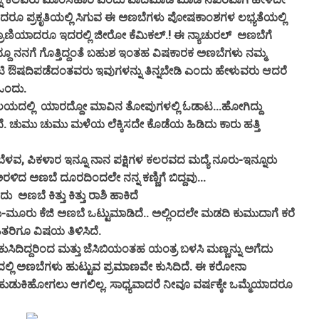
ೇ ಆದರೂ ಪ್ರಕೃತಿಯಲ್ಲಿ ಸಿಗುವ ಈ ಅಣಬೆಗಳು ಪೋಷಕಾಂಶಗಳ ಲಭ್ಯತೆಯಲ್ಲಿ
, ಪ್ರಾಣಿಯಾದರೂ ಇದರಲ್ಲಿ ಜೀರೋ ಕೆಮಿಕಲ್.! ಈ ನ್ಯಾಚುರಲ್ ಅಣಬೆಗೆ
ೂ ನನಗೆ ಗೊತ್ತಿದ್ದಂತೆ ಬಹುಶ ಇಂತಹ ವಿಷಕಾರಕ ಅಣಬೆಗಳು ನಮ್ಮ
ೆ ನಾಟಿ ಔಷದಿಪಡೆದಂತವರು ಇವುಗಳನ್ನು ತಿನ್ನಬೇಡಿ ಎಂದು ಹೇಳುವರು ಆದರೆ
 ಒಂದು.
ಯದಲ್ಲಿ ಯಾರದ್ದೋ ಮಾವಿನ ತೋಪುಗಳಲ್ಲಿ ಓಡಾಟ...ಹೋಗಿದ್ದು
ೆ. ಚುಮು ಚುಮು ಮಳೆಯ ಲೆಕ್ಕಿಸದೇ ಕೊಡೆಯ ಹಿಡಿದು ಕಾರು ಹತ್ತಿ
ೆಳವ, ಪಿಕಳಾರ ಇನ್ನೂ ನಾನ ಪಕ್ಷಿಗಳ ಕಲರವದ ಮದ್ಯೆ ನೂರು-ಇನ್ನೂರು
ಳಿದ ಅಣಬೆ ದೂರದಿಂದಲೇ ನನ್ನ ಕಣ್ಣಿಗೆ ಬಿದ್ದವು...
ಬೆ ಕಿತ್ತು ಕಿತ್ತು ರಾಶಿ ಹಾಕಿದೆ
-ಮೂರು ಕೆಜಿ ಅಣಬೆ ಒಟ್ಟುಮಾಡಿದೆ.. ಅಲ್ಲಿಂದಲೇ ಮಡದಿ ಕುಮುದಾಗೆ ಕರೆ
ಿತರಿಗೂ ವಿಷಯ ತಿಳಿಸಿದೆ.
ದ್ದರಿಂದ ಮತ್ತು ಜೆಸಿಬಿಯಂತಹ ಯಂತ್ರ ಬಳಸಿ ಮಣ್ಣನ್ನು ಅಗೆದು
ಲಿ ಅಣಬೆಗಳು ಹುಟ್ಟುವ ಪ್ರಮಾಣವೇ ಕುಸಿದಿದೆ. ಈ ಕರೋನಾ
ುಡುಕಿಹೋಗಲು ಆಗಲಿಲ್ಲ. ಸಾಧ್ಯವಾದರೆ ನೀವೂ ವರ್ಷಕ್ಕೇ ಒಮ್ಮೆಯಾದರೂ