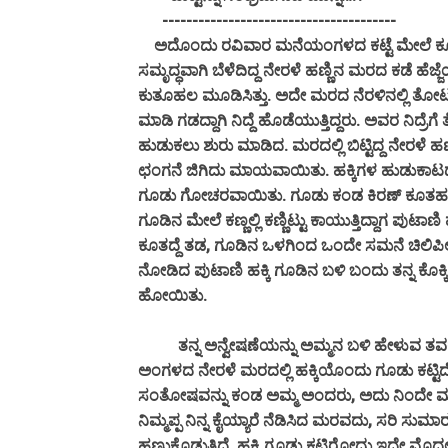
---------------------------------------
ಅದೊಂದು ರವಿವಾರ ಮನೆಯಂಗಳದ ಕಟ್ಟೆ ಮೇಲೆ ಕೂತು ಪ್
ಸಮೃದ್ಧವಾಗಿ ಬೆಳೆದಿದ್ದ ನೇರಳೆ ಹಣ್ಣಿನ ಮರದ ಕಡೆ ಹೆಜ್ಜೆಯಿ
ಕುತೂಹಲ ಮೂಡಿಸಿತ್ತು. ಅದೇ ಮರದ ನೆರಳಿನಲ್ಲಿ ತೋಟದ ಕ
ಮಾಡಿ ಗಡದ್ದಾಗಿ ನಿದ್ದೆ ಹೊಡೆಯುತ್ತಿದ್ದರು. ಅವರ ನಿದ್ರೆ
ಹುಡುಕಲು ಶುರು ಮಾಡಿದ. ಮರದಲ್ಲಿ ಬಿಟ್ಟಿದ್ದ ನೇರಳೆ ಹಣ್ಣುಗ
ಛಂಗನೆ ಜಿಗಿದು ಮಾಯವಾಯಿತು. ಹಕ್ಕಿಗಳ ಹುಡುಕಾಟದಲ್ಲಿ
ಗೂಡು ಗೋಚರವಾಯಿತು. ಗೂಡು ಕಂಡ ಕಿರಣ್ ಕೂತಹಲ ಭ
ಗೂಡಿನ ಮೇಲೆ ಕಣ್ಣಲ್ಲಿ ಕಣ್ಣಿಟ್ಟು ಕಾಯುತ್ತಿದ್ದಾಗ ಪುಟ
ಕೂತದ್ದೆ ತಡ, ಗೂಡಿನ ಒಳಗಿಂದ ಒಂದೇ ಸಮನೆ ಚಿಲಿಪಿಲಿ ಶಬ
ನೋಡಿದ ಪುಟಾಣಿ ಹಕ್ಕಿ ಗೂಡಿನ ಬಳಿ ಬಂದು ತನ್ನ ಕೊಕ್ಕಿನ
ಹೋಯಿತು.
ತನ್ನ ಅನ್ವೇಷಣೆಯನ್ನು ಅಮ್ಮನ ಬಳಿ ಹೇಳುವ ತವಕದ
ಅಂಗಳದ ನೇರಳೆ ಮರದಲ್ಲಿ ಹಕ್ಕಿಯೊಂದು ಗೂಡು ಕಟ್ಟಿ
ಸಂತೋಷವನ್ನು ಕಂಡ ಅಮ್ಮ ಅಂದರು, ಅದು ನಿಂದೇ ಮರ..! 
ನಿಮ್ಮಪ್ಪ ನಿನ್ನ ಕೈಯ್ಯಾರೆ ನೆಡಿಸಿದ ಮರವದು, ಸರಿ ಸುಮಾರ
ಹಣ್ಣುಕೊಡುತ್ತಿದೆ. ಹಕ್ಕಿ ಗೂಡು ಕಟ್ಟಿರೋದು ಇದೇ ಮೊದಲೇ