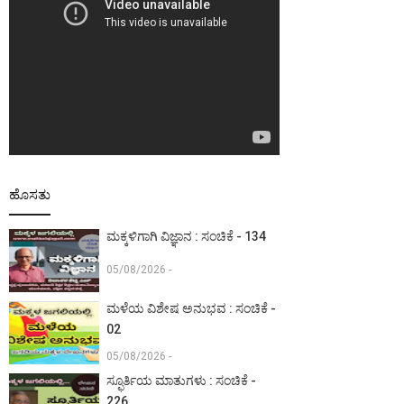
ಹೊಸತು
ಮಕ್ಕಳಿಗಾಗಿ ವಿಜ್ಞಾನ : ಸಂಚಿಕೆ - 134
05/08/2026 -
ಮಳೆಯ ವಿಶೇಷ ಅನುಭವ : ಸಂಚಿಕೆ -
02
05/08/2026 -
ಸ್ಫೂರ್ತಿಯ ಮಾತುಗಳು : ಸಂಚಿಕೆ -
226