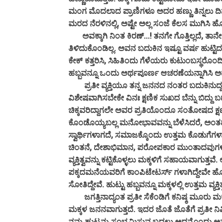
ಮಂಗ ಮೊದಲಾದ ಪ್ರಾಣಿಗಳೂ ಅದರ ಹಣ್ಣು ತಿನ್ನಲು ದಿನ
ಮರದ ನೆರಳಿನಲ್ಲಿ, ಅಷ್ಟೇ ಅಲ್ಲ ಸಂಜೆ ಕೆಲಸ ಮುಗಿಸಿ ಹ
ಅವಕ್ಕಾಗಿ ನಿಂತ ಕಿರಣ್...! ತನಗೇ ಗೊತ್ತಿಲ್ಲದೆ, ತಾ
ತಿಳಿದುಕೊಂಡಿಲ್ಲ. ಅವನ ಬದುಕಿನ ಇಷ್ಟೂ ವರ್ಷ ಹುಟ್
ಕೇಕ್ ಕತ್ತರಿಸಿ, ಸಿಹಿತಿಂದು ಗೆಳೆಯರು ಕುಟುಂಬಸ್ಥರೊಂದ
ಹಬ್ಬವನ್ನೂ ಒಂದು ಅರ್ಥಪೂರ್ಣ ಆಚರಣೆಯನ್ನಾಗಿಸಿ ಅ
ಪ್ರತೀ ವ್ಯಕ್ತಿಯೂ ತನ್ನ ಜನನದ ನಂತರ ಬದುಕಿನುದ್ದಕ್ಕ
ವಿಶೇಷವಾಗಿಸಬೇಕೇ ವಿನಃ ಕ್ಷಣಿಕ ಸುಖದ ಬೆನ್ನು ಬಿದ್ದ
ಚಿಕ್ಕವರಿದ್ದಾಗಲೇ ಅವರ ಪ್ರತಿಯೊಂದೂ ಸಂತೋಷದ ಕ್ಷಣ
ಕೊಂಡೊಯ್ಯಬಲ್ಲ ಮನೋಭಾವವನ್ನು ಬೆಳೆಸಿದರೆ, ಅಂತಹ 
ಸ್ವಾರ್ಥಿಗಳಾಗದೆ, ಸಮಾಜಕ್ಕೊಂದು ಉತ್ತಮ ಕೊಡುಗೆಗಳಾಗಿ 
ಚಿಂತನೆ, ದೇಶಾಭಿಮಾನ, ಪರೋಪಕಾರ ಮುಂತಾದವುಗಳನ್ನು ಹ
ವ್ಯಕ್ತಿತ್ವವನ್ನು ಕಟ್ಟಿಕೊಳ್ಳಲು ಮಕ್ಕಳಿಗೆ ಸಹಾಯವಾಗ
ಪಕ್ಕದಮನೆಯವರಿಗೆ ಕಾಂಪಿಟೇಟರ್ಸ್ ಗಳಾಗಿದ್ದೇವೇ ಹೊರತ
ಸೋತಿದ್ದೇವೆ. ಹುಟ್ಟು ಹಬ್ಬವನ್ನೂ ಮಕ್ಕಳಲ್ಲಿ ಉತ್ತಮ ವ್ಯ
ಜಗತ್ತಿನಾದ್ಯಂತ ಪ್ರತೀ ಸೆಕೆಂಡಿಗೆ ಕನಿಷ್ಠ ಮೂರು ಮಕ್ಕಳ 
ಮಕ್ಕಳ ಜನನವಾಗುತ್ತದೆ. ಇದರ ಜೊತೆ ಜೊತೆಗೆ ಪ್ರತೀ ನಿ
ನಮ್ಮ ಹುಟ್ಟನ್ನು ಸಂಭ್ರಮಿಸುವ ಬದಲು ಅದನ್ನೊಂದು ಅವ