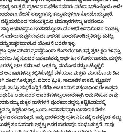
ನಿತ್ಯ ಬರುತ್ತವೆ. ಪ್ರತೀದಿನ ಮನೆಕೆಲಸದವರು ದಣಿವಾರಿಸಿಕೊಳ್ಳೋದು ಅದೇ
ೊರಡುವಾಗ ನೇರಳೆ ಹಣ್ಣುಗಳನ್ನು ತಮ್ಮ ಮಕ್ಕಳಿಗೂ ಕೊಂಡೊಯ್ಯುತ್ತಾರೆ.
ನೇ ನೆಟ್ಟ ಮರದಿಂದ ನಡೆಯುತ್ತಿರುವ ಚಮತ್ಕಾರಗಳನ್ನು ಅವನೆಂದೂ
ಟಿದ ಹಬ್ಬ ಆಚರಿಸಿದ್ದರೂ ಇಂತಹದ್ದೊಂದು ಯೋಚನೆ ಅವನಿಗೆಂದೂ ಬಂದಿಲ್ಲ.
ಿಗೆ ಕುಣಿದು ಕುಪ್ಪಳಿಸುವುದೇ ಆಚರಣೆ ಅಂದುಕೊಂಡಿದ್ದ ಕಿರಣ್ಗೇ ಹುಟ್ಟು
ದನ್ನು ಶಾಶ್ವತವಾಗಿಸುವ ಯೋಚನೆ ಬರಲೇ ಇಲ್ಲ.
ೂ ಇಡೀ ಪರಿಸರ ವ್ಯವಸ್ಥೆಗೊಂದು ಕೊಡುಗೆಯಾಗಿ ತನ್ನ ಪ್ರತೀ ಕ್ಷಣಗಳನ್ನೂ
ು ಬದುಕಲು ಸಿಕ್ಕ ಸುಂದರ ಅವಕಾಶವನ್ನು ಅರ್ಥ ಹೀನ ಗೊಳಿಸಬಾರದು. ಮಕ್ಕಳು
ಗಳಲ್ಲಿ ಇಡೀ ಸಮಾಜದ ಒಳಿತನ್ನು, ಸಂತೋಷವನ್ನು ಒಟ್ಟೊಟ್ಟಿಗೆ
ಅವಕಾಶಗಳನ್ನು ಕಲ್ಪಿಸಿಕೊಟ್ಟರೆ ಬೆಳೆಯುವ ಮಕ್ಕಳು ಮುಂದೊಂದು ದಿನ
ರೂಪುಗೊಳ್ಳುತ್ತಾರೆ. ಪರಿಸರ ಪ್ರೀತಿ, ಸಾಮಾಜಿಕ ಕಾಳಜಿ, ವೈಜ್ಞಾನಿಕ
ುಟ್ಟು ಹಬ್ಬದೊಟ್ಟಿಗೆ ಬೆರೆಸಿ ಆಚರಿಸಿದಾಗ ಚಿಕ್ಕಂದಿನಿಂದಲೇ ಉತ್ತಮ
ುತ್ತವೆ. ಅಧುನಿಕ ಆಡಂಬರದ ಆಚರಣೆಗಳನ್ನು ಅನಾಮತ್ತಾಗಿ ಅನುಕರಿಸುವ ನಾವು
ು ನಮ್ಮ ಮಕ್ಕಳ ನಾಳೆಗಳಿಗೆ ಪೂರಕವಾದದ್ದನ್ನು ಕಟ್ಟಿಕೊಡುವಲ್ಲಿ
ಕ್ತಿತ್ವವನ್ನು ಕಟ್ಟಿಕೊಡಬಲ್ಲ ಒಂದು ಅವಕಾಶವನ್ನಾಗಿ ಬಳಸಬಾರದೇಕೆ?
ಜನನವಾಗುತ್ತದೆ. ಇನ್ನು ಭಾರತದಲ್ಲೇ ಪ್ರತೀ ನಿಮಿಷಕ್ಕೆ ಐವತ್ತಕ್ಕಿಂತ ಹೆಚ್ಚು
ಮಿಷಕ್ಕೆ ಸರಿಸುಮಾರು ಇಪ್ಪತ್ತು ಜನರ ಮರಣವೂ ಸಂಭವಿಸುತ್ತದೆ. ನಾವು
ಕಾಶವನ್ನಾಗಿ ಬಳಸಿಕೊಂಡು ಬದುಕಿನುದ್ದಕ್ಕೂ ಒದಗಿಬರುವ ಪ್ರತೀ