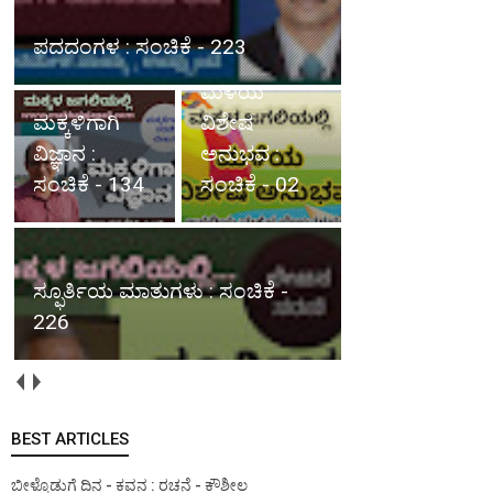
ಪದದಂಗಳ : ಸಂಚಿಕೆ - 223
ಮಳೆಯ
ಮಕ್ಕಳಿಗಾಗಿ
ವಿಶೇಷ
ವಿಜ್ಞಾನ :
ಅನುಭವ :
ಸಂಚಿಕೆ - 134
ಸಂಚಿಕೆ - 02
ಸ್ಫೂರ್ತಿಯ ಮಾತುಗಳು : ಸಂಚಿಕೆ -
226
BEST ARTICLES
ಬೀಳ್ಕೊಡುಗೆ ದಿನ - ಕವನ : ರಚನೆ - ಕೌಶೀಲ