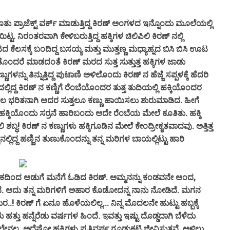
ರಾಜೆಕ್ಟ್ ವರ್ಕ್ ಮಾಡುತ್ತಿದ್ದ ಕಿರಣ್ ಅಂಗಳದ ಇನ್ನೊಂದು ಮೂಲೆಯಲ್ಲಿ
ಟ್ಟ. ನಿರಂತರವಾಗಿ ಕೇಳಿಬರುತ್ತಿದ್ದ ಹಕ್ಕಿಗಳ ಚಿಲಿಪಿಲಿ ಕಿರಣ್ ನಲ್ಲಿ
ೆಲಸಕ್ಕೆ ಬಂದಿದ್ದ ಬಸಯ್ಯ ಮತ್ತು ಮುತ್ತಣ್ಣ ಮಧ್ಯಾಹ್ನದ ಬಿಸಿ ಬಿಸಿ ಊಟ
ಗೆ ತೊಂದರೆ ಮಾಡದಂತೆ ಕಿರಣ್ ಮರದ ಸುತ್ತ ಸುತ್ತುತ್ತ ಹಕ್ಕಿಗಳ ಜಾಡು
ಳನ್ನು ತಿನ್ನುತ್ತಿದ್ದ ಪುಟಾಣಿ ಅಳಿಲೊಂದು ಕಿರಣ್ ನ ಹೆಜ್ಜೆ ಸಪ್ಪಳಕ್ಕೆ ಹೆದರಿ
ದ್ದ ಕಿರಣ್ ನ ಕಣ್ಣಿಗೆ ರೆಂಬೆಯೊಂದರ ತುತ್ತ ತುದಿಯಲ್ಲಿ ಹಕ್ಕಿಯೊಂದರ
ರಿತನಾಗಿ ಅದರ ಸುತ್ತಲೂ ಕಣ್ಣು ಹಾಯಿಸಲು ಶುರುಮಾಡಿದ. ಹೀಗೆ
ಾಣಿ ಹಕ್ಕಿಯೊಂದು ಸರ್ರನೆ ಹಾರಿಬಂದು ಅದೇ ರೆಂಬೆಯ ಮೇಲೆ ಕೂತಿತು. ಹಕ್ಕಿ
್ಧ! ಕಿರಣ್ ನ ಕಣ್ಣುಗಳು ಹಕ್ಕಿಗೂಡಿನ ಮೇಲೆ ಕೇಂದ್ರೀಕೃತವಾದವು. ಅತ್ತಿತ್ತ
ಲ್ಲಿದ್ದ ಹಣ್ಣಿನ ತುಣುಕೊಂದನ್ನು ತನ್ನ ಮರಿಗಳ ಬಾಯಲ್ಲಿಟ್ಟು ಹಾರಿ
ಿಂದ ಅಡುಗೆ ಮನೆಗೆ ಓಡಿದ ಕಿರಣ್. ಅಮ್ಮನನ್ನು ಕಂಡವನೇ ಅಂದ,
ದೆ. ಅದು ತನ್ನ ಮರಿಗಳಿಗೆ ಅಹಾರ ಕೊಡೋದನ್ನ ನಾನು ನೋಡಿದೆ. ಮಗನ
ಕಿರಣ್ ಗೆ ಏನೂ ಹೊಳೆಯಲಿಲ್ಲ... ನಿನ್ನ ಮೊದಲನೇ ಹುಟ್ಟು ಹಬ್ಬಕ್ಕೆ
ು ಹತ್ತು ಹನ್ನೆರೆಡು ವರ್ಷಗಳ ಹಿಂದೆ. ಇವತ್ತು ಇಷ್ಟು ದೊಡ್ಡದಾಗಿ ಬೆಳೆದು
ನಲ್ಲ, ಅದೆಷ್ಟೋ ಹಕ್ಕಿಗಳು ಪ್ರತಿವರ್ಷ ಗೂಡುಕಟ್ಟಿ ಜೀವಿಸುತ್ತವೆ. ಅಳಿಲು,