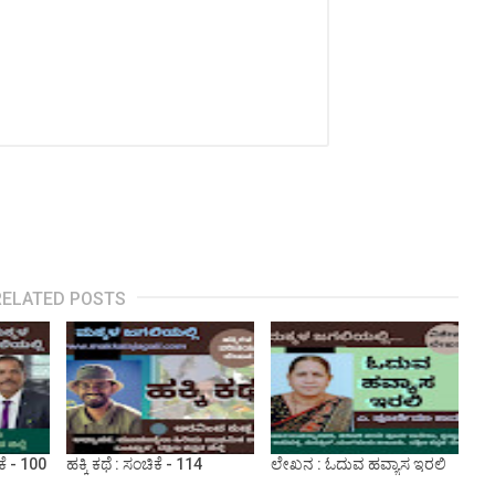
RELATED POSTS
ೆ - 100
ಹಕ್ಕಿ ಕಥೆ : ಸಂಚಿಕೆ - 114
ಲೇಖನ : ಓದುವ ಹವ್ಯಾಸ ಇರಲಿ