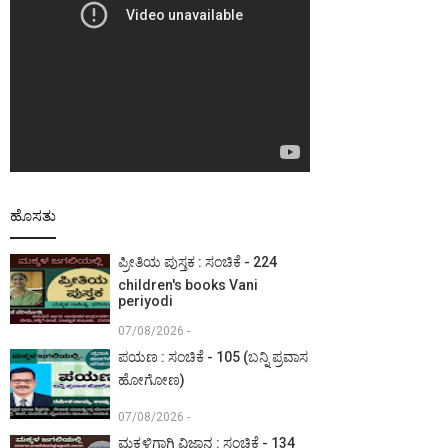
ಹೊಸತು
ಪ್ರೀತಿಯ ಪುಸ್ತಕ : ಸಂಚಿಕೆ - 224
children's books Vani
periyodi
07/08/2026 -
ಪಯಣ : ಸಂಚಿಕೆ - 105 (ಬನ್ನಿ ಪ್ರವಾಸ
ಹೋಗೋಣ)
07/08/2026 -
ಮಕ್ಕಳಿಗಾಗಿ ವಿಜ್ಞಾನ : ಸಂಚಿಕೆ - 134