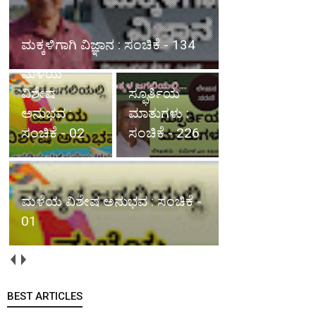
ಮಳೆಯ ವಿಶೇಷ ಅನುಭವ : ಸಂಚಿಕೆ -
02
ಮಳೆಯ
ಸ್ಫೂರ್ತಿಯ
ವಿಶೇಷ
ಮಾತುಗಳು :
ಅನುಭವ :
ಸಂಚಿಕೆ - 226
ಸಂಚಿಕೆ - 01
ಜೀವನ ಸಂಭ್ರಮ : ಸಂಚಿಕೆ - 254
BEST ARTICLES