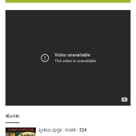
ಹೊಸತು
ಪ್ರೀತಿಯ ಪುಸ್ತಕ : ಸಂಚಿಕೆ - 224