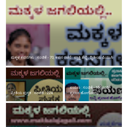
ಪ್ರೀತಿಯ ಪುಸ್ತಕ : ಸಂಚಿಕೆ - 224
ಪಯಣ : ಸಂಚಿಕೆ - 105 (ಬನ್ನಿ
ಪ್ರವಾಸ ಹೋಗೋಣ)
ಮಕ್ಕಳಿಗಾಗಿ ವಿಜ್ಞಾನ : ಸಂಚಿಕೆ - 134