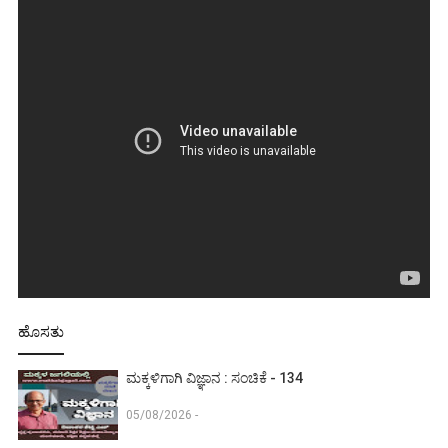
ಹೊಸತು
ಮಕ್ಕಳಿಗಾಗಿ ವಿಜ್ಞಾನ : ಸಂಚಿಕೆ - 134
05/08/2026 -