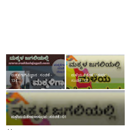
ಮಕ್ಕಳಿಗಾಗಿ ವಿಜ್ಞಾನ : ಸಂಚಿಕೆ - 134
ಮಳೆಯ ವಿಶೇಷ ಅನುಭವ :
ಸ್ಫೂರ್ತಿಯ ಮಾತುಗಳು : ಸಂಚಿಕೆ -
ಸಂಚಿಕೆ - 02
226
ಮಳೆಯ ವಿಶೇಷ ಅನುಭವ : ಸಂಚಿಕೆ - 01