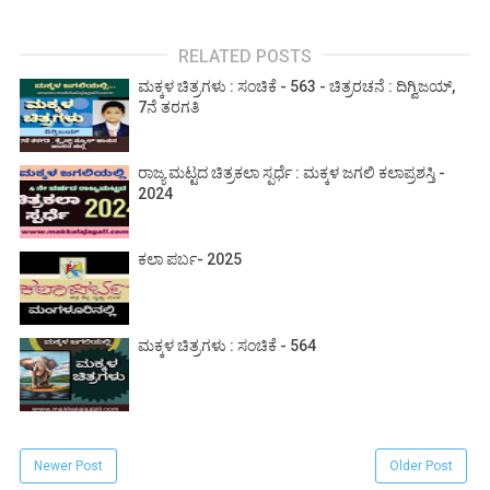
RELATED POSTS
ಮಕ್ಕಳ ಚಿತ್ರಗಳು : ಸಂಚಿಕೆ - 563 - ಚಿತ್ರರಚನೆ : ದಿಗ್ವಿಜಯ್,
7ನೆ ತರಗತಿ
ರಾಜ್ಯ ಮಟ್ಟದ ಚಿತ್ರಕಲಾ ಸ್ಪರ್ಧೆ : ಮಕ್ಕಳ ಜಗಲಿ ಕಲಾಪ್ರಶಸ್ತಿ -
2024
ಕಲಾ ಪರ್ಬ- 2025
ಮಕ್ಕಳ ಚಿತ್ರಗಳು : ಸಂಚಿಕೆ - 564
Newer Post
Older Post