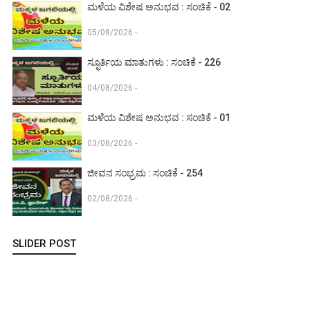
ಮಳೆಯ ವಿಶೇಷ ಅನುಭವ : ಸಂಚಿಕೆ - 02
05/08/2026 -
ಸ್ಫೂರ್ತಿಯ ಮಾತುಗಳು : ಸಂಚಿಕೆ - 226
04/08/2026 -
ಮಳೆಯ ವಿಶೇಷ ಅನುಭವ : ಸಂಚಿಕೆ - 01
03/08/2026 -
ಜೀವನ ಸಂಭ್ರಮ : ಸಂಚಿಕೆ - 254
02/08/2026 -
SLIDER POST