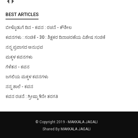
BEST ARTICLES
ಬೀಳ್ಕೊಡುಗೆ ದಿನ - ಕವನ : ರಚನೆ - ಕೌಶೀಲ
ಕವನಗಳು : ಸಂಚಿಕೆ - 30 : ಶಿಕ್ಷಕರ ದಿನಾಚರಣೆಯ ವಿಶೇಷ ಸಂಚಿಕೆ
ನನ್ನ ಪ್ರವಾಸದ ಅನುಭವ
ಮಕ್ಕಳ ಕವನಗಳು
ಗೆಳೆತನ - ಕವನ
ಜಗಲಿಯ ಮಕ್ಕಳ ಕವನಗಳು
ನನ್ನ ಶಾಲೆ - ಕವನ
ಕವನ ರಚನೆ : ಗ್ರೀಷ್ಮಾ 9ನೇ ತರಗತಿ
© Copyright 2019 -
MAKKALA JAGALI
Shared By
MAKKALA JAGALI