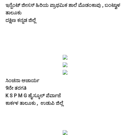
ಇನ್ಪೆಂಟ್ ಜೀಸಸ್ ಹಿರಿಯ ಪ್ರಾಥಮಿಕ ಶಾಲೆ ಮೊಡಂಕಾಪು , ಬಂಟ್ವಾಳ
ತಾಲೂಕು
ದಕ್ಷಿಣ ಕನ್ನಡ ಜಿಲ್ಲೆ
ಸಿಂಚನಾ ಆಚಾರ್ಯ
9ನೇ ತರಗತಿ
K S P M G ಹೈಸ್ಕೂಲ್ ಪೆರ್ವಾಜೆ
ಕಾರ್ಕಳ ತಾಲೂಕು , ಉಡುಪಿ ಜಿಲ್ಲೆ