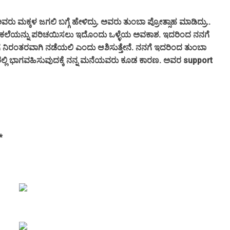
್ಕಳ ಜಗಲಿ ಬಗ್ಗೆ ಹೇಳಿದ್ರು. ಅವರು ತುಂಬಾ ಪ್ರೋತ್ಸಾಹ ಮಾಡಿದ್ರು..
 ಚಿತ್ರ ಕಲೆಯನ್ನು ಪರಿಚಯಿಸಲು ಇದೊಂದು ಒಳ್ಳೆಯ ಅವಕಾಶ. ಇದರಿಂದ ನನಗೆ
ಇದು ಹೀಗೆ ನಿರಂತರವಾಗಿ ನಡೆಯಲಿ ಎಂದು ಆಶಿಸುತ್ತೇನೆ. ನನಗೆ ಇದರಿಂದ ತುಂಬಾ
ಇದರಲ್ಲಿ ಭಾಗವಹಿಸುವುದಕ್ಕೆ ನನ್ನ ಮನೆಯವರು ಕೂಡ ಕಾರಣ. ಅವರ support
*