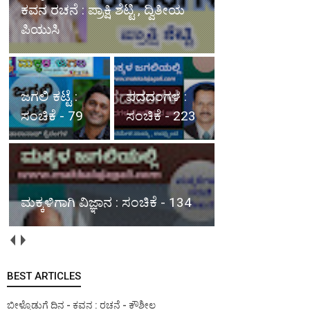
ಕವನ ರಚನೆ : ಪ್ರಾಕ್ಷಿ ಶೆಟ್ಟಿ , ದ್ವಿತೀಯ
ಪಿಯುಸಿ
ಜಗಲಿ ಕಟ್ಟೆ :
ಪದದಂಗಳ :
ಸಂಚಿಕೆ - 79
ಸಂಚಿಕೆ - 223
ಮಕ್ಕಳಿಗಾಗಿ ವಿಜ್ಞಾನ : ಸಂಚಿಕೆ - 134
BEST ARTICLES
ಬೀಳ್ಕೊಡುಗೆ ದಿನ - ಕವನ : ರಚನೆ - ಕೌಶೀಲ