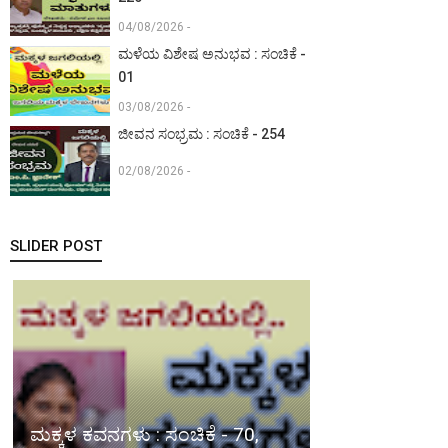
04/08/2026 -
ಮಳೆಯ ವಿಶೇಷ ಅನುಭವ : ಸಂಚಿಕೆ -
01
03/08/2026 -
ಜೀವನ ಸಂಭ್ರಮ : ಸಂಚಿಕೆ - 254
02/08/2026 -
SLIDER POST
ಮಕ್ಕಳ ಕವನಗಳು : ಸಂಚಿಕೆ - 70,