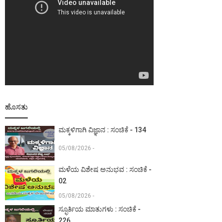
ಹೊಸತು
ಮಕ್ಕಳಿಗಾಗಿ ವಿಜ್ಞಾನ : ಸಂಚಿಕೆ - 134
05/08/2026 -
ಮಳೆಯ ವಿಶೇಷ ಅನುಭವ : ಸಂಚಿಕೆ -
02
05/08/2026 -
ಸ್ಫೂರ್ತಿಯ ಮಾತುಗಳು : ಸಂಚಿಕೆ -
226