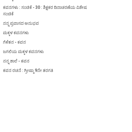
ಕವನಗಳು : ಸಂಚಿಕೆ - 30 : ಶಿಕ್ಷಕರ ದಿನಾಚರಣೆಯ ವಿಶೇಷ
ಸಂಚಿಕೆ
ನನ್ನ ಪ್ರವಾಸದ ಅನುಭವ
ಮಕ್ಕಳ ಕವನಗಳು
ಗೆಳೆತನ - ಕವನ
ಜಗಲಿಯ ಮಕ್ಕಳ ಕವನಗಳು
ನನ್ನ ಶಾಲೆ - ಕವನ
ಕವನ ರಚನೆ : ಗ್ರೀಷ್ಮಾ 9ನೇ ತರಗತಿ