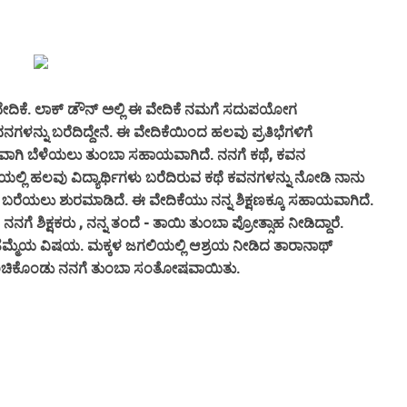
ೇದಿಕೆ. ಲಾಕ್ ಡೌನ್ ಅಲ್ಲಿ ಈ ವೇದಿಕೆ ನಮಗೆ ಸದುಪಯೋಗ
ಳನ್ನು ಬರೆದಿದ್ದೇನೆ. ಈ ವೇದಿಕೆಯಿಂದ ಹಲವು ಪ್ರತಿಭೆಗಳಿಗೆ
ಲವಾಗಿ ಬೆಳೆಯಲು ತುಂಬಾ ಸಹಾಯವಾಗಿದೆ. ನನಗೆ ಕಥೆ, ಕವನ
ಿಯಲ್ಲಿ ಹಲವು ವಿದ್ಯಾರ್ಥಿಗಳು ಬರೆದಿರುವ ಕಥೆ ಕವನಗಳನ್ನು ನೋಡಿ ನಾನು
ರೆಯಲು ಶುರಮಾಡಿದೆ. ಈ ವೇದಿಕೆಯು ನನ್ನ ಶಿಕ್ಷಣಕ್ಕೂ ಸಹಾಯವಾಗಿದೆ.
ನಗೆ ಶಿಕ್ಷಕರು , ನನ್ನ ತಂದೆ - ತಾಯಿ ತುಂಬಾ ಪ್ರೋತ್ಸಾಹ ನೀಡಿದ್ದಾರೆ.
ು ಹೆಮ್ಮೆಯ ವಿಷಯ. ಮಕ್ಕಳ ಜಗಲಿಯಲ್ಲಿ ಆಶ್ರಯ ನೀಡಿದ ತಾರಾನಾಥ್
ವ ಹಂಚಿಕೊಂಡು ನನಗೆ ತುಂಬಾ ಸಂತೋಷವಾಯಿತು.