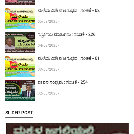
ಮಳೆಯ ವಿಶೇಷ ಅನುಭವ : ಸಂಚಿಕೆ - 02
05/08/2026 -
ಸ್ಫೂರ್ತಿಯ ಮಾತುಗಳು : ಸಂಚಿಕೆ - 226
04/08/2026 -
ಮಳೆಯ ವಿಶೇಷ ಅನುಭವ : ಸಂಚಿಕೆ - 01
03/08/2026 -
ಜೀವನ ಸಂಭ್ರಮ : ಸಂಚಿಕೆ - 254
02/08/2026 -
SLIDER POST