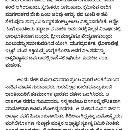
ತಂದೆ ಆಗಿರಬಹುದು. ಸ್ನೇಹಿತರೂ ಆಗಬಹುದು. ಕ್ರಮಿಸುವ ದಾರಿಗೆ
ಮಾರ್ಗದರ್ಶನ ಬೇಕು ಎಂಬ ಅರಿವು ಅಗತ್ಯ. ಭವ ಮೀಟಿ ಆ ತಟ
ಸೇರುವುದು ಸಾಧ್ಯ ಎಂಬ ದೃಢ ಸಂಕಲ್ಪ ಆಚಲ ವಿಶ್ವಾಸವಿರಬೇಕು ಅಷ್ಟೇ.
ಹೀಗೆ ಭಾರತೀಯ ತತ್ವದರ್ಶನ ವಾಚಿಕ ಆಡಂಬರಕ್ಕೆ ನಿಲ್ಲದೆ ನಿಜಾರ್ಥದಲ್ಲಿ
ಅನುಭೂತಿಯಾಗ ಬಲ್ಲುದು, ಶ್ರೀಸಾಮಾನ್ಯನಿಗೂ ವೇದ್ಯವಾಗಬಲ್ಲುದು
ಎಂಬುದನ್ನು ಸಾಬೀತುಪಡಿಸಿದ ಯೋಗಿ ಯುಗಪ್ರವರ್ತಕ. ಭೋಗಾಪೇಕ್ಷೆ
ಇಲ್ಲದೆ ಯುವ ಶಕ್ತಿಯನ್ನು ಜಾಗೃತಗೊಳಿಸಿ ಅವರ ನಿಜ ತನವನ್ನು
ಆತ್ಮವಿಶ್ವಾಸದ ದರ್ಪಣದಲ್ಲಿ ಕಾಣಿಸಲಿಕ್ಕಾಗಿಯೇ ಬದುಕಿದ ಸಂತ,
ಮಹಂತ.
ಅಂದು ದೇಹ ದುರ್ಬಲವಾದರೂ ಪ್ರಬಲ ಪ್ರಖರ ಚಿಂತನೆಯಿಂದ
ನಾಡಿನ ಮಾನಸ ಗುರುವಾದರು. ಗುರುವಿಲ್ಲದ ಖಾಲಿತನವನ್ನು ತುಂಬಿ
ಭಾರತೀಯರಿಗೆ ಶತಮಾನಗಳ ಭಾರತದ ದರ್ಶನ ಒದಗಿಸಿದರು. ಆ
ದಾರ್ಶನಿಕ ನನಗೂ ಗುರುವಾದರು. ನನ್ನ ಕಾಲೇಜು ದಿನಗಳಲ್ಲಿ ಭೌತಿಕವಾಗಿ
ಮಾನಸಿಕವಾಗಿ ಕುಸಿದು ಹೋಗಿದ್ದ ದಿನಗಳು. ಆ ಮಹಾಗುರುವಿನ ಜೀವನ
ಆಖ್ಯಾನ ನನಗೆ ಹಿಮಾಂಶುವಾಯಿತು. ಶಿಥಿಲವಾಗಿದ್ದ ನನ್ನ ಮನೋಸ್ಥೈರ್ಯ
ಮುಗಿಲಿನೊಳಗಣ ಸುಪ್ಪಾಣಿ ಮುತ್ತಿನ ಆಧ್ಯಾತ್ಮಿಕ ಸ್ಪರ್ಶಕ್ಕೆ ನಿಮಿರಿ ನಿಂತಿತು.