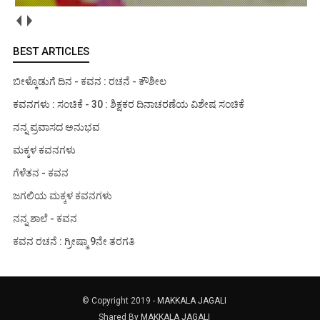
BEST ARTICLES
ಬೀಳ್ಕೊಡುಗೆ ದಿನ - ಕವನ : ರಚನೆ - ಕೌಶೀಲ
ಕವನಗಳು : ಸಂಚಿಕೆ - 30 : ಶಿಕ್ಷಕರ ದಿನಾಚರಣೆಯ ವಿಶೇಷ ಸಂಚಿಕೆ
ನನ್ನ ಪ್ರವಾಸದ ಅನುಭವ
ಮಕ್ಕಳ ಕವನಗಳು
ಗೆಳೆತನ - ಕವನ
ಜಗಲಿಯ ಮಕ್ಕಳ ಕವನಗಳು
ನನ್ನ ಶಾಲೆ - ಕವನ
ಕವನ ರಚನೆ : ಗ್ರೀಷ್ಮಾ 9ನೇ ತರಗತಿ
© Copyright 2019 -
MAKKALA JAGALI
Shared By
MAKKALA JAGALI