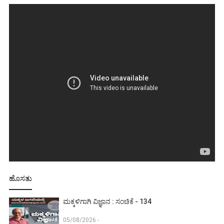
ಹೊಸತು
ಮಕ್ಕಳಿಗಾಗಿ ವಿಜ್ಞಾನ : ಸಂಚಿಕೆ - 134
05/08/2026 -