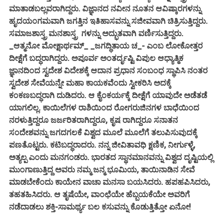
ಮಾತಾಡಬಲ್ಲವರಾಗಿದ್ದರು. ವಿಜ್ಞಾನದ ನವೀನ ನೂತನ ಆವಿಷ್ಕಾರಗಳನ್ನು
ಹೃದಯಂಗಮವಾಗಿ ಜಗತ್ತಿನ ಇತಿಹಾಸವನ್ನು ಸಜೀವವಾಗಿ ಚಿತ್ರಿಸುತ್ತಿದ್ದರು.
ಸಮಾಜಶಾಸ್ತ್ರ ಮನಶಾಸ್ತ್ರ ಗಳನ್ನು ಅದ್ಭುತವಾಗಿ ವರ್ಣಿಸುತ್ತಿದ್ದರು.
_ಆತ್ಮನೋ ಮೋಕ್ಷಾರ್ಥಮ್_ _ಜಗದ್ಧಿತಾಯ ಚ_- ಎಂಬ ಲೋಕೋತ್ತರ
ದೀಕ್ಷೆಗೆ ಬದ್ಧರಾಗಿದ್ದರು. ಅಪೂರ್ವ ಅಂತರ್ದೃಷ್ಟಿ ವಿಪುಲ ಆಧ್ಯಾತ್ಮಿಕ
ಜ್ಞಾನದಿಂದ ಸ್ವದೇಶ ವಿದೇಶಕ್ಕೆ ಆದಾನ ಪ್ರಧಾನ ಸಂಬಂಧ ಸ್ಥಾಪಿಸಿ ನಂತರ
ಸ್ವದೇಶ ಸೇವೆಯನ್ನೇ ಮಹಾ ಕಾಯಕವೆಂದು ಸ್ವೀಕರಿಸಿ ಅದಕ್ಕೆ
ಕಂಕಣಬದ್ಧರಾಗಿ ದುಡಿದರು. ಆ ಕೈಂಕರ್ಯಕ್ಕೆ ದೀಕ್ಷೆಗೆ ಯಾವುದೇ ಅಡೆತಡೆ
ಯಾಗಲಿಲ್ಲ. ಕಾಯಿಲೆಗಳ ರಾಶಿಯಿಂದ ರೋಗರುಜಿನಗಳ ಬಾಧೆಯಿಂದ
ನರಳುತ್ತಿದ್ದರೂ ಜರ್ಜರಿತರಾಗಿದ್ದರೂ, ಕೃಷ ರಾಗಿದ್ದರೂ ಸನಾತನ
ಸಂದೇಶವನ್ನು ಜಗದಗಲಕೆ ವಿಶ್ವದ ಮೂಲೆ ಮೂಲೆಗೆ ತಲುಪಿಸುವುದಕ್ಕೆ
ಪಣತೊಟ್ಟರು. ಕಟಿಬದ್ಧರಾದರು. ನನ್ನ ಜೀವಿತಾವಧಿ ಕ್ಷಣಿಕ, ನೀರ್ಗುಳ್ಳೆ,
ಅತ್ಯಲ್ಪ ಎಂದು ಮನಗಂಡರು. ಭಾರತದ ಸ್ಥಾನಮಾನವನ್ನು ವಿಶ್ವದ ದೃಷ್ಟಿಯಲ್ಲಿ
ಮುಂಗಾಣುತ್ತಿದ್ದ ಅವರು ನಮ್ಮ ಜನ್ಮ ಭೂಮಿಯ, ತಾಯಿನಾಡಿನ ಸೇವೆ
ಮಾಡಬೇಕೆಂದು ಕಾಯೇನ ವಾಚಾ ಮನಸಾ ಬಯಸಿದರು. ಹಪಹಪಿಸಿದರು,
ತಹತಹಿಸಿದರು. ಆ ತೃಷೆಯೇ, ವಾಂಛೆಯೇ ಹೆಬ್ಬಯಕೆಯೇ ಅವರಿಗೆ
ನಡೆದಾಡಲು ಶಕ್ತಿ-ಸಾಮರ್ಥ್ಯ ಬಲ ಕಸುವನ್ನು ಕೊಡುತ್ತಿತ್ತೋ ಏನೋ!