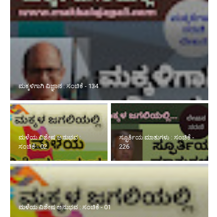
ಮಕ್ಕಳಿಗಾಗಿ ವಿಜ್ಞಾನ : ಸಂಚಿಕೆ - 134
ಮಳೆಯ ವಿಶೇಷ ಅನುಭವ :
ಸ್ಫೂರ್ತಿಯ ಮಾತುಗಳು : ಸಂಚಿಕೆ -
ಸಂಚಿಕೆ - 02
226
ಮಳೆಯ ವಿಶೇಷ ಅನುಭವ : ಸಂಚಿಕೆ - 01