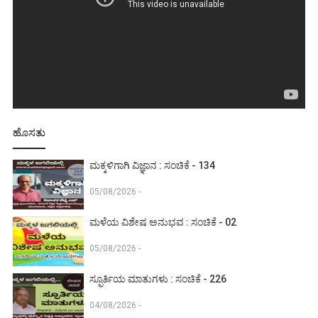
ಹೊಸತು
ಮಕ್ಕಳಿಗಾಗಿ ವಿಜ್ಞಾನ : ಸಂಚಿಕೆ - 134
05/08/2026 -
ಮಳೆಯ ವಿಶೇಷ ಅನುಭವ : ಸಂಚಿಕೆ - 02
05/08/2026 -
ಸ್ಫೂರ್ತಿಯ ಮಾತುಗಳು : ಸಂಚಿಕೆ - 226
04/08/2026 -