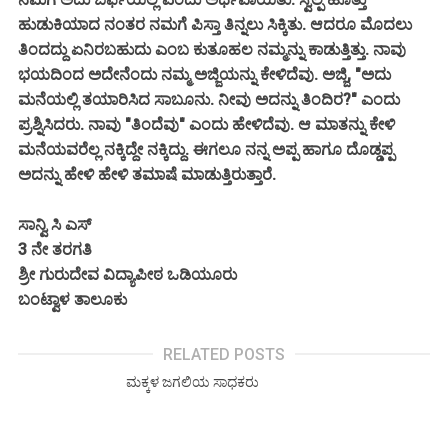
ಹುಡುಕಿಯಾದ ನಂತರ ನಮಗೆ ಪಿಸ್ತಾ ತಿನ್ನಲು ಸಿಕ್ಕಿತು. ಆದರೂ ಮೊದಲು
ತಿಂದದ್ದು ಏನಿರಬಹುದು ಎಂಬ ಕುತೂಹಲ ನಮ್ಮನ್ನು ಕಾಡುತ್ತಿತ್ತು. ನಾವು
ಭಯದಿಂದ ಅದೇನೆಂದು ನಮ್ಮ ಅಜ್ಜಿಯನ್ನು ಕೇಳಿದೆವು. ಅಜ್ಜಿ, "ಅದು
ಮನೆಯಲ್ಲಿ ತಯಾರಿಸಿದ ಸಾಬೂನು. ನೀವು ಅದನ್ನು ತಿಂದಿರ?" ಎಂದು
ಪ್ರಶ್ನಿಸಿದರು. ನಾವು "ತಿಂದೆವು" ಎಂದು ಹೇಳಿದೆವು. ಆ ಮಾತನ್ನು ಕೇಳಿ
ಮನೆಯವರೆಲ್ಲ ನಕ್ಕಿದ್ದೇ ನಕ್ಕಿದ್ದು. ಈಗಲೂ ನನ್ನ ಅಪ್ಪ ಹಾಗೂ ದೊಡ್ಡಪ್ಪ
ಅದನ್ನು ಹೇಳಿ ಹೇಳಿ ತಮಾಷೆ ಮಾಡುತ್ತಿರುತ್ತಾರೆ.
ಸಾನ್ವಿ ಸಿ ಎಸ್
3 ನೇ ತರಗತಿ
ಶ್ರೀ ಗುರುದೇವ ವಿದ್ಯಾಪೀಠ ಒಡಿಯೂರು
ಬಂಟ್ವಾಳ ತಾಲೂಕು
RELATED POSTS
ಮಕ್ಕಳ ಜಗಲಿಯ ಸಾಧಕರು