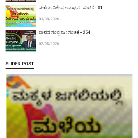
ಮಳೆಯ ವಿಶೇಷ ಅನುಭವ : ಸಂಚಿಕೆ - 01
03/08/2026 -
ಜೀವನ ಸಂಭ್ರಮ : ಸಂಚಿಕೆ - 254
02/08/2026 -
SLIDER POST