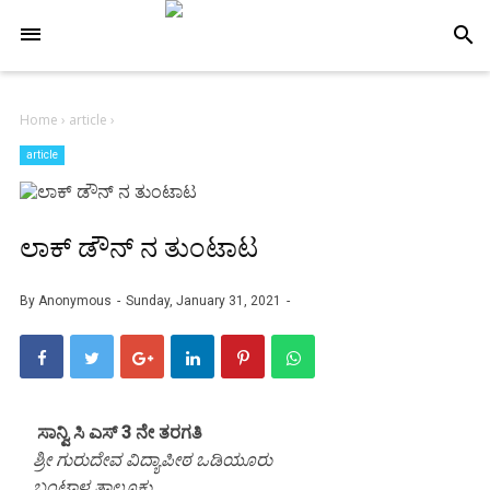
-->
search
Home
›
article
›
article
ಲಾಕ್ ಡೌನ್ ನ ತುಂಟಾಟ
By
Anonymous
Sunday, January 31, 2021
ಸಾನ್ವಿ ಸಿ ಎಸ್
3 ನೇ ತರಗತಿ
ಶ್ರೀ ಗುರುದೇವ ವಿದ್ಯಾಪೀಠ ಒಡಿಯೂರು
ಬಂಟ್ವಾಳ ತಾಲೂಕು