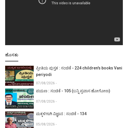
ಹೊಸತು
ಪ್ರೀತಿಯ ಪುಸ್ತಕ : ಸಂಚಿಕೆ - 224 children's books Vani
periyodi
07/08/2026 -
ಪಯಣ : ಸಂಚಿಕೆ - 105 (ಬನ್ನಿ ಪ್ರವಾಸ ಹೋಗೋಣ)
07/08/2026 -
ಮಕ್ಕಳಿಗಾಗಿ ವಿಜ್ಞಾನ : ಸಂಚಿಕೆ - 134
05/08/2026 -