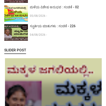
ಮಳೆಯ ವಿಶೇಷ ಅನುಭವ : ಸಂಚಿಕೆ - 02
05/08/2026 -
ಸ್ಫೂರ್ತಿಯ ಮಾತುಗಳು : ಸಂಚಿಕೆ - 226
04/08/2026 -
SLIDER POST