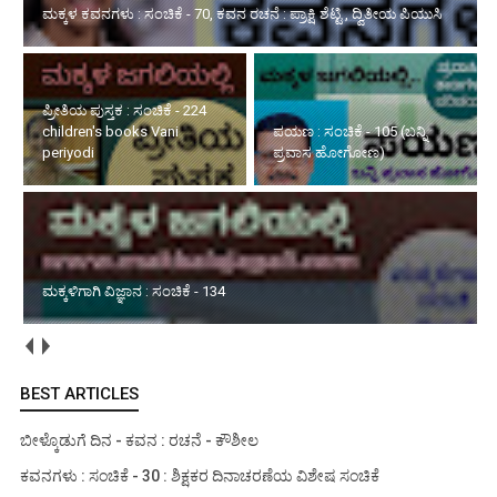
ಪ್ರೀತಿಯ ಪುಸ್ತಕ : ಸಂಚಿಕೆ - 224
ಪಯಣ : ಸಂಚಿಕೆ - 105 (ಬನ್ನಿ
children's books Vani periyodi
ಪ್ರವಾಸ ಹೋಗೋಣ)
ಮಕ್ಕಳಿಗಾಗಿ ವಿಜ್ಞಾನ : ಸಂಚಿಕೆ - 134
ಮಳೆಯ ವಿಶೇಷ ಅನುಭವ : ಸಂಚಿಕೆ - 02
BEST ARTICLES
ಬೀಳ್ಕೊಡುಗೆ ದಿನ - ಕವನ : ರಚನೆ - ಕೌಶೀಲ
ಕವನಗಳು : ಸಂಚಿಕೆ - 30 : ಶಿಕ್ಷಕರ ದಿನಾಚರಣೆಯ ವಿಶೇಷ ಸಂಚಿಕೆ