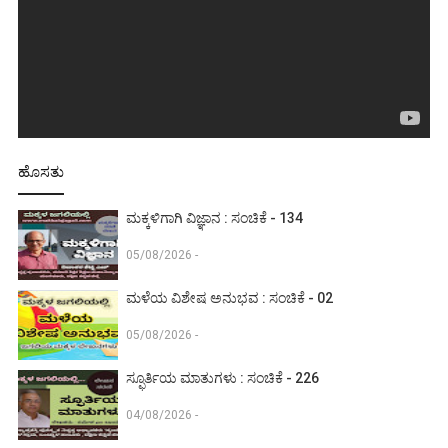
ಹೊಸತು
ಮಕ್ಕಳಿಗಾಗಿ ವಿಜ್ಞಾನ : ಸಂಚಿಕೆ - 134
05/08/2026 -
ಮಳೆಯ ವಿಶೇಷ ಅನುಭವ : ಸಂಚಿಕೆ - 02
05/08/2026 -
ಸ್ಫೂರ್ತಿಯ ಮಾತುಗಳು : ಸಂಚಿಕೆ - 226
04/08/2026 -