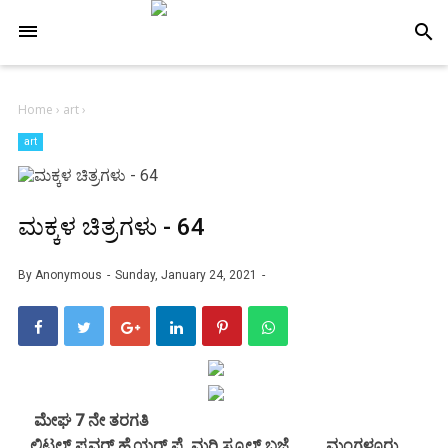
-->
search
Home
›
art
›
art
ಮಕ್ಕಳ ಚಿತ್ರಗಳು - 64
By
Anonymous
Sunday, January 24, 2021
ಮೇಘ 7 ನೇ ತರಗತಿ
ಲಿಟಲ್ ಫ್ಲವರ್ ಹೈಯರ್ ಪ್ರೈಮರಿ ಸ್ಕೂಲ್ ಬಜ್ಪೆ ಮಂಗಳೂರು