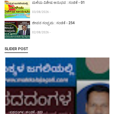
ಮಳೆಯ ವಿಶೇಷ ಅನುಭವ : ಸಂಚಿಕೆ - 01
03/08/2026 -
ಜೀವನ ಸಂಭ್ರಮ : ಸಂಚಿಕೆ - 254
02/08/2026 -
SLIDER POST
ಪದದಂಗಳ : ಸಂಚಿಕೆ - 223