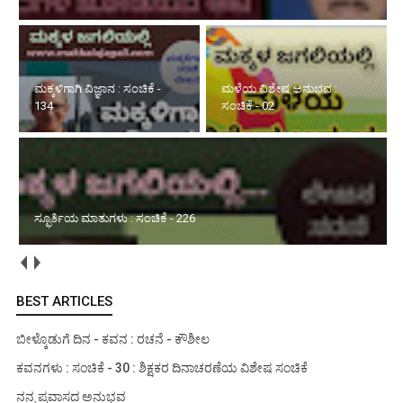
ಮಕ್ಕಳಿಗಾಗಿ ವಿಜ್ಞಾನ : ಸಂಚಿಕೆ -
ಮಳೆಯ ವಿಶೇಷ ಅನುಭವ :
134
ಸಂಚಿಕೆ - 02
ಸ್ಫೂರ್ತಿಯ ಮಾತುಗಳು : ಸಂಚಿಕೆ - 226
BEST ARTICLES
ಬೀಳ್ಕೊಡುಗೆ ದಿನ - ಕವನ : ರಚನೆ - ಕೌಶೀಲ
ಕವನಗಳು : ಸಂಚಿಕೆ - 30 : ಶಿಕ್ಷಕರ ದಿನಾಚರಣೆಯ ವಿಶೇಷ ಸಂಚಿಕೆ
ನನ್ನ ಪ್ರವಾಸದ ಅನುಭವ