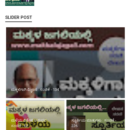
SLIDER POST
ಮಕ್ಕಳಿಗಾಗಿ ವಿಜ್ಞಾನ : ಸಂಚಿಕೆ - 134
ಮಳೆಯ ವಿಶೇಷ ಅನುಭವ :
ಸ್ಫೂರ್ತಿಯ ಮಾತುಗಳು : ಸಂಚಿಕೆ -
ಸಂಚಿಕೆ - 02
226