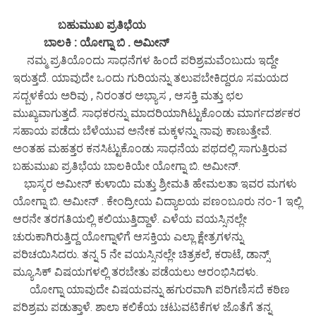
ಬಹುಮುಖ ಪ್ರತಿಭೆಯ
ಬಾಲಕಿ : ಯೋಗ್ನಾ ಬಿ . ಅಮೀನ್
ನಮ್ಮ ಪ್ರತಿಯೊಂದು ಸಾಧನೆಗಳ ಹಿಂದೆ ಪರಿಶ್ರಮವೆಂಬುದು ಇದ್ದೇ
ಇರುತ್ತದೆ. ಯಾವುದೇ ಒಂದು ಗುರಿಯನ್ನು ತಲುಪಬೇಕಿದ್ದರೂ ಸಮಯದ
ಸದ್ಬಳಕೆಯ ಅರಿವು , ನಿರಂತರ ಅಭ್ಯಾಸ , ಆಸಕ್ತಿ ಮತ್ತು ಛಲ
ಮುಖ್ಯವಾಗುತ್ತದೆ. ಸಾಧಕರನ್ನು ಮಾದರಿಯಾಗಿಟ್ಟುಕೊಂಡು ಮಾರ್ಗದರ್ಶಕರ
ಸಹಾಯ ಪಡೆದು ಬೆಳೆಯುವ ಅನೇಕ ಮಕ್ಕಳನ್ನು ನಾವು ಕಾಣುತ್ತೇವೆ.
ಅಂತಹ ಮಹತ್ತರ ಕನಸಿಟ್ಟುಕೊಂಡು ಸಾಧನೆಯ ಪಥದಲ್ಲಿ ಸಾಗುತ್ತಿರುವ
ಬಹುಮುಖ ಪ್ರತಿಭೆಯ ಬಾಲಕಿಯೇ ಯೋಗ್ನಾ ಬಿ. ಅಮೀನ್.
ಭಾಸ್ಕರ ಅಮೀನ್ ಕುಳಾಯಿ ಮತ್ತು ಶ್ರೀಮತಿ ಹೇಮಲತಾ ಇವರ ಮಗಳು
ಯೋಗ್ನಾ ಬಿ. ಅಮೀನ್ . ಕೇಂದ್ರೀಯ ವಿದ್ಯಾಲಯ ಪಣಂಬೂರು ನಂ-1 ಇಲ್ಲಿ
ಆರನೇ ತರಗತಿಯಲ್ಲಿ ಕಲಿಯುತ್ತಿದ್ದಾಳೆ. ಎಳೆಯ ವಯಸ್ಸಿನಲ್ಲೇ
ಚುರುಕಾಗಿರುತ್ತಿದ್ದ ಯೋಗ್ನಾಳಿಗೆ ಆಸಕ್ತಿಯ ಎಲ್ಲಾ ಕ್ಷೇತ್ರಗಳನ್ನು
ಪರಿಚಯಿಸಿದರು. ತನ್ನ 5 ನೇ ವಯಸ್ಸಿನಲ್ಲೇ ಚಿತ್ರಕಲೆ, ಕರಾಟೆ, ಡಾನ್ಸ್
ಮ್ಯೂಸಿಕ್ ವಿಷಯಗಳಲ್ಲಿ ತರಬೇತು ಪಡೆಯಲು ಆರಂಭಿಸಿದಳು.
ಯೋಗ್ನಾ ಯಾವುದೇ ವಿಷಯವನ್ನು ಹಗುರವಾಗಿ ಪರಿಗಣಿಸದೆ ಕಠಿಣ
ಪರಿಶ್ರಮ ಪಡುತ್ತಾಳೆ. ಶಾಲಾ ಕಲಿಕೆಯ ಚಟುವಟಿಕೆಗಳ ಜೊತೆಗೆ ತನ್ನ