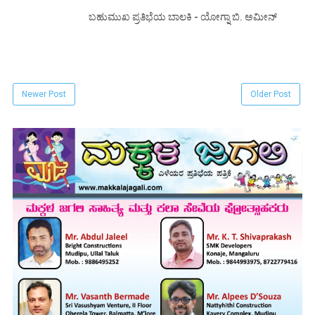
ಬಹುಮುಖ ಪ್ರತಿಭೆಯ ಬಾಲಕಿ - ಯೋಗ್ನಾ ಬಿ. ಅಮೀನ್
Newer Post
Older Post