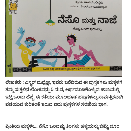
ಲೇಖಕರು : ಎಸ್ಥರ್ ದುಫ್ಲೋ, ಇವರು ಬರೆದಿರುವ ಈ ಪುಸ್ತಕಗಳು ಮಕ್ಕಳಿಗೆ
ತಮ್ಮ ಸುತ್ತಲಿನ ಲೋಕವನ್ನು ಓದುವ, ಅರ್ಥಮಾಡಿಕೊಳ್ಳುವ ಹಾದಿಯಲ್ಲಿ
ಇಟ್ಟ ಒಂದು ಹೆಜ್ಜೆ. ಈ ಕತೆಯು ಮೂಲಭೂತ ಹಕ್ಕುಗಳನ್ನು ಸಾರ್ವತ್ರಿಕವಾಗಿ
ಪಡೆಯುವ ಕುರಿತಂತೆ ಇರುವ ಐದು ಪುಸ್ತಕಗಳ ಸರಣಿಯ ಭಾಗ.
ಪ್ರೀತಿಯ ಮಕ್ಕಳೇ... ನೆಸೊ ಒಂದಷ್ಟು ತಿಂಗಳು ಹಳ್ಳಿಯನ್ನು ಬಿಟ್ಟು ದೂರ