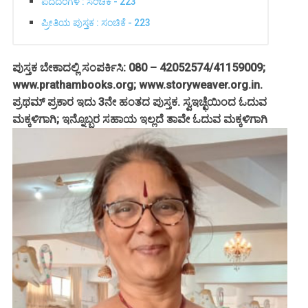
ಪದದಂಗಳ : ಸಂಚಿಕೆ - 223
ಪ್ರೀತಿಯ ಪುಸ್ತಕ : ಸಂಚಿಕೆ - 223
ಪುಸ್ತಕ ಬೇಕಾದಲ್ಲಿ ಸಂಪರ್ಕಿಸಿ: 080 – 42052574/41159009;
www.prathambooks.org; www.storyweaver.org.in.
ಪ್ರಥಮ್ ಪ್ರಕಾರ ಇದು 3ನೇ ಹಂತದ ಪುಸ್ತಕ. ಸ್ವಇಚ್ಛೆಯಿಂದ ಓದುವ
ಮಕ್ಕಳಿಗಾಗಿ; ಇನ್ನೊಬ್ಬರ ಸಹಾಯ ಇಲ್ಲದೆ ತಾವೇ ಓದುವ ಮಕ್ಕಳಿಗಾಗಿ