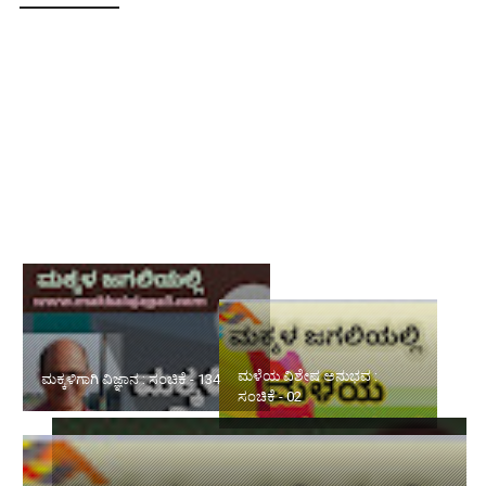
ಮಕ್ಕಳಿಗಾಗಿ ವಿಜ್ಞಾನ : ಸಂಚಿಕೆ - 134
ಮಳೆಯ ವಿಶೇಷ ಅನುಭವ :
ಸ್ಫೂರ್ತಿಯ ಮಾತುಗಳು : ಸಂಚಿಕೆ -
ಸಂಚಿಕೆ - 02
226