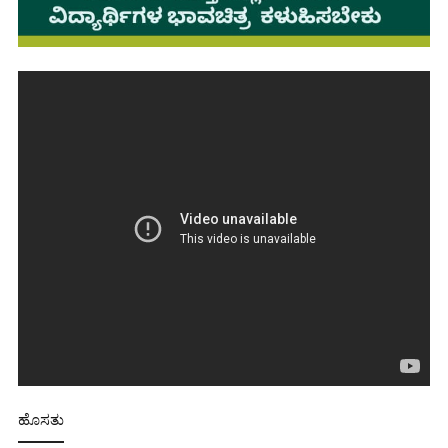
ಹೊಸತು