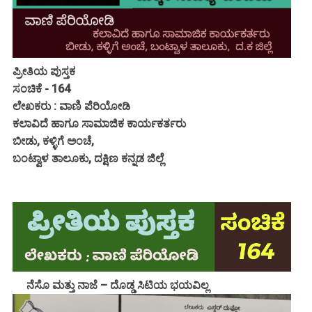
ಪ್ರೀತಿಯ ಪುಸ್ತಕ
ಸಂಚಿಕೆ - 164
ಲೇಖಕರು : ವಾಣಿ ಪೆರಿಯೋಡಿ
ಕಲಾವಿದೆ ಹಾಗೂ ಸಾಮಾಜಿಕ ಕಾರ್ಯಕರ್ತರು
ಬೀಡು, ಕಳ್ಳಿಗೆ ಅಂಚೆ,
ಬಂಟ್ವಾಳ ತಾಲೂಕು, ದಕ್ಷಿಣ ಕನ್ನಡ ಜಿಲ್ಲೆ
ನೆಸೊ ಮತ್ತು ನಾಜೆ – ದೊಡ್ಡ ಸಿಟಿಯ ಭಯವಿಲ್ಲ