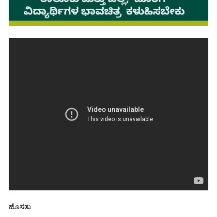
ಹೊಸತು