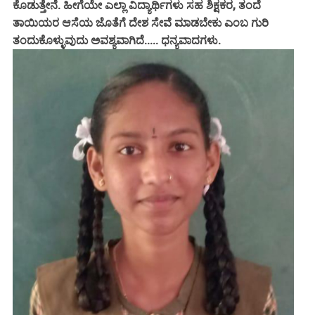
ಕೊಡುತ್ತೇನೆ. ಹೀಗೆಯೇ ಎಲ್ಲಾ ವಿದ್ಯಾರ್ಥಿಗಳು ಸಹ ಶಿಕ್ಷಕರ, ತಂದೆ
ತಾಯಿಯರ ಆಸೆಯ ಜೊತೆಗೆ ದೇಶ ಸೇವೆ ಮಾಡಬೇಕು ಎಂಬ ಗುರಿ
ತಂದುಕೊಳ್ಳುವುದು ಅವಶ್ಯವಾಗಿದೆ..... ಧನ್ಯವಾದಗಳು.