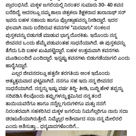
ಪ್ರಾರಂಭಿಸಿದೆ. ಮಕ್ಕಳ ಜಗಲಿಯಲ್ಲಿ ನಿರಂತರ ಸುಮಾರು 30- 40 ಕವನ
ಬರೆದಿದ್ದೆ. ಅದರಲ್ಲೂ ನಮ್ಮ ಶಾಲಾ ಚಿತ್ರಕಲಾ ಶಿಕ್ಷಕರಾದ ತಾರಾನಾಥ್ ಸರ್
ಇವರು ಬಹಳ ಸಹಾಯ ಹಾಗೂ ಪ್ರೋತ್ಸಾಹವನ್ನು ನೀಡಿದ್ದಾರೆ. ಇದರ
ಫಲವಾಗಿ ನಾನು ಬರೆದಿರುವ ಕವನಗಳ "ಮರವಾಗು" ಸಂಕಲನ
ಪುಸ್ತಕವನ್ನು ಬಿಡುಗಡೆ ಮಾಡುವ ಭಾಗ್ಯ ದೊರಕಿತು. ಇದೊಂದು ನನ್ನ
ಜೀವನದ ಒಂದು ಹೆಮ್ಮೆ ಪಡುವಂತಹ ಸಾಧನೆಯಾಗಿದೆ. ಈ ಪುಸ್ತಕವನ್ನು
ತೆಗೆದು ಓದಿ ಬಹಳ ಖುಷಿಪಟ್ಟಿದ್ದಾರೆ. ಬಹಳ ಉತ್ತಮವಾಗಿ ಕವನಗಳು
ಮೂಡಿಬಂದಿದೆ ಎಂದಿದ್ದಾರೆ. ಇನ್ನಷ್ಟು ಕವನಗಳು ಬಿಡುಗಡೆಯಾಗಲಿ ಎಂದು
ಹಾರೈಸಿದ್ದಾರೆ.
ಎಲ್ಲರ ಜೀವನದಲ್ಲೂ ಹತ್ತನೇ ತರಗತಿಯ ಅಂಕ ಇದೊಂದು
ಅತ್ಯುತ್ತಮವಾದ ಘಟ್ಟವಾಗಿದೆ. ನನಗೂ ಸಹ ಇದು ನನ್ನ ಜೀವನದ
ಸಾಧನೆಯಾಗಿದೆ. ನನ್ನನ್ನು ಇಷ್ಟು ವರ್ಷ ತಿದ್ದಿ- ತೀಡಿ, ಬುದ್ದಿ ಹೇಳಿ ತಪ್ಪನ್ನು
ಸರಿಪಡಿಸಿ ಕೆಲವೊಂದು ತಪ್ಪುಗಳನ್ನು ಕ್ಷಮಿಸಿದ ನನ್ನ ತಂದೆ
ತಾಯಿಯವರೆಗೂ ಹಾಗೂ ನನ್ನೆಲ್ಲ ಗುರುಗಳಿಗೂ ಮತ್ತು ನನಗೆ
ನಿರಂತರವಾಗಿ ಸಹಕರಿಸಿದ ಮಕ್ಕಳ ಜಗಲಿಯ ನಿಮಗೆಲ್ಲರಿಗೂ ನಾನು ಸದಾ
ಚಿರಋಣಿಯಾಗಿರುತ್ತೇನೆ. ನಿಮ್ಮೆಲ್ಲರ ಆಶೀರ್ವಾದ ಸದಾ ನನ್ನ ಮೇಲಿರಲಿ
ಎಂದು ಆಶಿಸುತ್ತಾ... ಧನ್ಯವಾದಗಳೊಂದಿಗೆ...