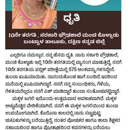
ಎಲ್ಲರಿಗೂ ನಮಸ್ಕಾರ. ನನ್ನ ಹೆಸರು ಧೃತಿ. ನಾನು ಸರ್ಕಾರಿ ಪ್ರೌಢಶಾಲೆ,
ಮಂಚಿ ಕೊಳ್ನಾಡು ಇಲ್ಲಿ 10ನೇ ತರಗತಿಯಲ್ಲಿ ವ್ಯಾಸಂಗ ಮಾಡುತ್ತಿದ್ದೆ. ನನಗೆ
10ನೇ ತರಗತಿಯ ಪಬ್ಲಿಕ್ ಪರೀಕ್ಷೆಯಲ್ಲಿ 575 ಅಂಕವನ್ನು ಗಳಿಸಿದ್ದೇನೆ.
ತುಂಬಾ ಖುಷಿಯಾಯಿತು. ನಾನಂದುಕೊಂಡ ಹಾಗೆ ಬಂದಿದೆ.ಇದರಿಂದ
ಮನೆಯಲ್ಲಿ ಖುಷಿಯಾಗಿದ್ದಾರೆ. ನನಗೆ ನನ್ನ ಸಂಬಂಧಿಕರು, ಗೆಳೆಯ,
ಗೆಳತಿಯರೆಲ್ಲರೂ ನನಗೆ ವಿಶ್ ಮಾಡಿದ್ದಾರೆ ತುಂಬಾ ಸಂತೋಷಪಟ್ಟಿದ್ದಾರೆ.
ಮಕ್ಕಳ ಜಗಲಿ ಇದೊಂದು ಉತ್ತಮವಾದ ಅವಕಾಶವಾಗಿದೆ. ಮಕ್ಕಳ
ಅಚ್ಚುಮೆಚ್ಚಿನ ವೇದಿಕೆಯಾಗಿದೆ. ನನಗೆ ಈ ಮಕ್ಕಳ ಜಗಲಿಯಿಂದ ತುಂಬಾ
ಉಪಯೋಗವಾಗಿದೆ. ಕೊರೊನಾ ಕಾಲದಲ್ಲಿ ನಾನು ಸಣ್ಣಪುಟ್ಟ
ಚುಟುಕುಗಳನ್ನು ಬರೆಯುತ್ತಿದ್ದೆ. ನಂತರ ಪೋಷಕರ ಹಾಗೂ ಶಾಲಾ ಶಿಕ್ಷಕರ
ಸಹಾಯದಿಂದ ಹಾಗೂ ಪ್ರೋತ್ಸಾಹದಿಂದ ಕವನಗಳನ್ನು ಬರೆಯಲು