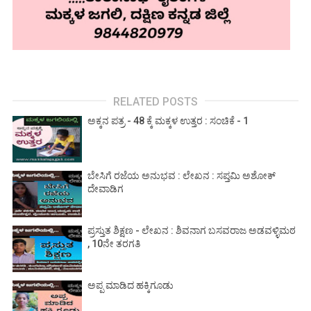
RELATED POSTS
ಅಕ್ಕನ ಪತ್ರ - 48 ಕ್ಕೆ ಮಕ್ಕಳ ಉತ್ತರ : ಸಂಚಿಕೆ - 1
ಬೇಸಿಗೆ ರಜೆಯ ಅನುಭವ : ಲೇಖನ : ಸಪ್ತಮಿ ಅಶೋಕ್
ದೇವಾಡಿಗ
ಪ್ರಸ್ತುತ ಶಿಕ್ಷಣ - ಲೇಖನ : ಶಿವನಾಗ ಬಸವರಾಜ ಅಡವಳ್ಳಿಮಠ
, 10ನೇ ತರಗತಿ
ಅಪ್ಪ ಮಾಡಿದ ಹಕ್ಕಿಗೂಡು