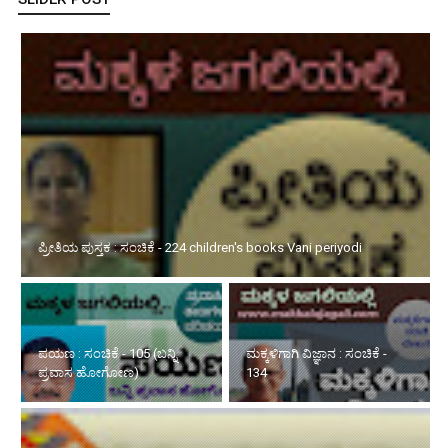
ಪ್ರೀತಿಯ ಪುಸ್ತಕ : ಸಂಚಿಕೆ - 224 children's books Vani periyodi
ಪಯಣ : ಸಂಚಿಕೆ - 105 (ಬನ್ನಿ
ಮಕ್ಕಳಿಗಾಗಿ ವಿಜ್ಞಾನ : ಸಂಚಿಕೆ -
ಪ್ರವಾಸ ಹೋಗೋಣ)
134