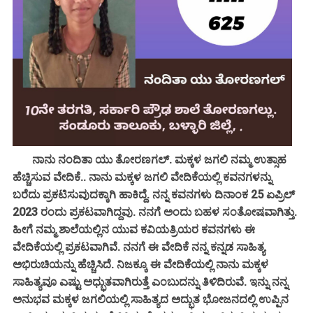
ನಾನು ನಂದಿತಾ ಯು ತೋರಣಗಲ್. ಮಕ್ಕಳ ಜಗಲಿ ನಮ್ಮ ಉತ್ಸಾಹ
ಹೆಚ್ಚಿಸುವ ವೇದಿಕೆ.. ನಾನು ಮಕ್ಕಳ ಜಗಲಿ ವೇದಿಕೆಯಲ್ಲಿ ಕವನಗಳನ್ನು
ಬರೆದು ಪ್ರಕಟಿಸುವುದಕ್ಕಾಗಿ ಹಾಕಿದ್ದೆ. ನನ್ನ ಕವನಗಳು ದಿನಾಂಕ 25 ಏಪ್ರಿಲ್
2023 ರಂದು ಪ್ರಕಟವಾಗಿದ್ದವು. ನನಗೆ ಅಂದು ಬಹಳ ಸಂತೋಷವಾಗಿತ್ತು.
ಹೀಗೆ ನಮ್ಮ ಶಾಲೆಯಲ್ಲಿನ ಯುವ ಕವಿಯತ್ರಿಯರ ಕವನಗಳು ಈ
ವೇದಿಕೆಯಲ್ಲಿ ಪ್ರಕಟವಾಗಿವೆ. ನನಗೆ ಈ ವೇದಿಕೆ ನನ್ನ ಕನ್ನಡ ಸಾಹಿತ್ಯ
ಅಭಿರುಚಿಯನ್ನು ಹೆಚ್ಚಿಸಿದೆ. ನಿಜಕ್ಕೂ ಈ ವೇದಿಕೆಯಲ್ಲಿ ನಾನು ಮಕ್ಕಳ
ಸಾಹಿತ್ಯವೂ ಎಷ್ಟು ಅಧ್ಭುತವಾಗಿರುತ್ತೆ ಎಂಬುದನ್ನು ತಿಳಿದಿರುವೆ. ಇನ್ನು ನನ್ನ
ಅನುಭವ ಮಕ್ಕಳ ಜಗಲಿಯಲ್ಲಿ ಸಾಹಿತ್ಯದ ಅದ್ಭುತ ಭೋಜನದಲ್ಲಿ ಉಪ್ಪಿನ