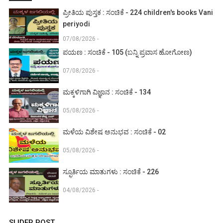
ಪ್ರೀತಿಯ ಪುಸ್ತಕ : ಸಂಚಿಕೆ - 224 children's books Vani
periyodi
07/08/2026 -
ಪಯಣ : ಸಂಚಿಕೆ - 105 (ಬನ್ನಿ ಪ್ರವಾಸ ಹೋಗೋಣ)
07/08/2026 -
ಮಕ್ಕಳಿಗಾಗಿ ವಿಜ್ಞಾನ : ಸಂಚಿಕೆ - 134
05/08/2026 -
ಮಳೆಯ ವಿಶೇಷ ಅನುಭವ : ಸಂಚಿಕೆ - 02
05/08/2026 -
ಸ್ಫೂರ್ತಿಯ ಮಾತುಗಳು : ಸಂಚಿಕೆ - 226
04/08/2026 -
SLIDER POST