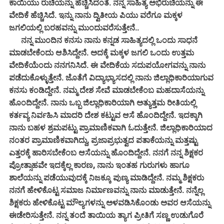
ಕಾಯಿಯು ರುಚಿಯನ್ನು ಹೆಚ್ಚಿಸಿದಂತೆ. ನನ್ನ ಸಾಹಿತ್ಯ ಅಭಿರುಚಿಯನ್ನು ಈ
ವೇದಿಕೆ ಹೆಚ್ಚಿಸಿದೆ. ಇನ್ನು ನಾನು ದ್ವಿತೀಯ ಪಿಯು ವರೆಗೂ ಮಕ್ಕಳ
ಜಗಲಿಯಲ್ಲಿ ಬರಹವನ್ನು ಮುಂದುವರೆಸುತ್ತೇನೆ..
ನನ್ನ ಮುಂದಿನ ಕನಸು ನಾನು ಕನ್ನಡ ಸಾಹಿತ್ಯದಲ್ಲಿ ಒಂದು ಸಾಧನೆ
ಮಾಡಬೇಕೆಂದು ಆಶಿಸಿದ್ದೇನೆ. ಅದಕ್ಕೆ ಮಕ್ಕಳ ಜಗಲಿ ಒಂದು ಉತ್ತಮ
ವೇದಿಕೆಯೆಂದು ನನಗನಿಸಿದೆ. ಈ ವೇದಿಕೆಯ ಸದುಪಯೋಗವನ್ನು ನಾನು
ಪಡೆದುಕೊಳ್ಳುತ್ತೇನೆ. ಜೊತೆಗೆ ವಿದ್ಯಾಭ್ಯಾಸದಲ್ಲಿ ನಾನು ಜಿಲ್ಲಾಧಿಕಾರಿಯಾಗುವ
ಕನಸು ಕಂಡಿದ್ದೇನೆ. ನಮ್ಮ ದೇಶ ಸೇವೆ ಮಾಡಬೇಕೆಂಬ ಮಹದಾಸೆಯನ್ನು
ಹೊಂದಿದ್ದೇನೆ. ನಾನು ಒಬ್ಬ ಜಿಲ್ಲಾಧಿಕಾರಿಯಾಗಿ ಅತ್ಯುತ್ತಮ ರೀತಿಯಲ್ಲಿ
ಕರ್ತವ್ಯ ನಿರ್ವಹಿಸಿ ಮಾದರಿ ದೇಶ ಕಟ್ಟುವ ಆಸೆ ಹೊಂದಿದ್ದೇನೆ. ಇದಕ್ಕಾಗಿ
ನಾನು ಬಹಳ ಶ್ರಮಪಟ್ಟು ಪ್ರಾಮಾಣಿಕವಾಗಿ ಓದುತ್ತೇನೆ. ಜಿಲ್ಲಾಧಿಕಾರಿಯಾದ
ನಂತರ ಪ್ರಾಮಾಣಿಕವಾಗಿದ್ದು, ಪ್ರಜಾಪ್ರಭುತ್ವದ ಪತಾಕೆಯನ್ನು ಮತ್ತಷ್ಟು
ಎತ್ತರಕ್ಕೆ ಹಾರಿಸಬೇಕೆಂಬ ಆಸೆಯನ್ನು ಹೊಂದಿದ್ದೇನೆ. ನನಗೆ ನನ್ನ ಶಿಕ್ಷಕರ
ಪ್ರೋತ್ಸಾಹವೇ ಇದಕ್ಕೆಲ್ಲ ಕಾರಣ, ನಾನು ಇಂತಹ ಗುರುಗಳು ಹಾಗೂ
ಶಾಲೆಯನ್ನು ಪಡೆಯುವುದಕ್ಕೆ ನಿಜಕ್ಕೂ ಪುಣ್ಯ ಮಾಡಿದ್ದೇನೆ. ನಮ್ಮ ಶಿಕ್ಷಕರು
ನನಗೆ ಹೇಳಿಕೊಟ್ಟ ಸಮಾಜ ನಿರ್ಮಾಣವನ್ನು ನಾನು ಮಾಡುತ್ತೇನೆ. ನನ್ನೆಲ್ಲ
ಶಿಕ್ಷಕರು ಹೇಳಿಕೊಟ್ಟ ಮೌಲ್ಯಗಳನ್ನು ಅಳವಡಿಸಿಕೊಂಡು ಅವರ ಆಸೆಯನ್ನು
ಈಡೇರಿಸುತ್ತೇನೆ. ನನ್ನ ತಂದೆ ತಾಯಿಯ ತ್ಯಾಗ ಪ್ರೀತಿಗೆ ಸಣ್ಣ ಉಡುಗೊರೆ