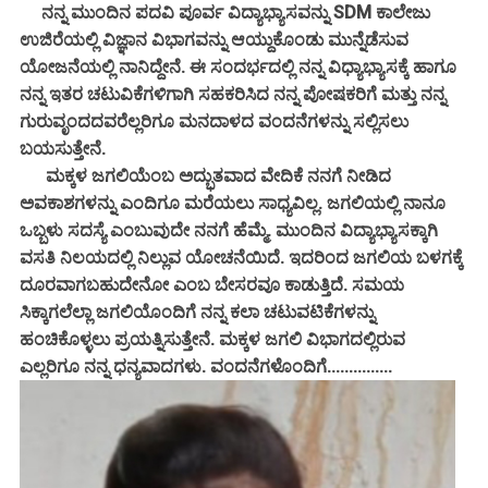
ನನ್ನ ಮುಂದಿನ ಪದವಿ ಪೂರ್ವ ವಿದ್ಯಾಭ್ಯಾಸವನ್ನು SDM ಕಾಲೇಜು
ಉಜಿರೆಯಲ್ಲಿ ವಿಜ್ಞಾನ ವಿಭಾಗವನ್ನು ಆಯ್ದುಕೊಂಡು ಮುನ್ನೆಡೆಸುವ
ಯೋಜನೆಯಲ್ಲಿ ನಾನಿದ್ದೇನೆ. ಈ ಸಂದರ್ಭದಲ್ಲಿ ನನ್ನ ವಿಧ್ಯಾಭ್ಯಾಸಕ್ಕೆ ಹಾಗೂ
ನನ್ನ ಇತರ ಚಟುವಿಕೆಗಳಿಗಾಗಿ ಸಹಕರಿಸಿದ ನನ್ನ ಪೋಷಕರಿಗೆ ಮತ್ತು ನನ್ನ
ಗುರುವೃಂದದವರೆಲ್ಲರಿಗೂ ಮನದಾಳದ ವಂದನೆಗಳನ್ನು ಸಲ್ಲಿಸಲು
ಬಯಸುತ್ತೇನೆ.
ಮಕ್ಕಳ ಜಗಲಿಯೆಂಬ ಅದ್ಭುತವಾದ ವೇದಿಕೆ ನನಗೆ ನೀಡಿದ
ಅವಕಾಶಗಳನ್ನು ಎಂದಿಗೂ ಮರೆಯಲು ಸಾಧ್ಯವಿಲ್ಲ. ಜಗಲಿಯಲ್ಲಿ ನಾನೂ
ಒಬ್ಬಳು ಸದಸ್ಯೆ ಎಂಬುವುದೇ ನನಗೆ ಹೆಮ್ಮೆ. ಮುಂದಿನ ವಿದ್ಯಾಭ್ಯಾಸಕ್ಕಾಗಿ
ವಸತಿ ನಿಲಯದಲ್ಲಿ ನಿಲ್ಲುವ ಯೋಚನೆಯಿದೆ. ಇದರಿಂದ ಜಗಲಿಯ ಬಳಗಕ್ಕೆ
ದೂರವಾಗಬಹುದೇನೋ ಎಂಬ ಬೇಸರವೂ ಕಾಡುತ್ತಿದೆ. ಸಮಯ
ಸಿಕ್ಕಾಗಲೆಲ್ಲಾ ಜಗಲಿಯೊಂದಿಗೆ ನನ್ನ ಕಲಾ ಚಟುವಟಿಕೆಗಳನ್ನು
ಹಂಚಿಕೊಳ್ಳಲು ಪ್ರಯತ್ನಿಸುತ್ತೇನೆ. ಮಕ್ಕಳ ಜಗಲಿ ವಿಭಾಗದಲ್ಲಿರುವ
ಎಲ್ಲರಿಗೂ ನನ್ನ ಧನ್ಯವಾದಗಳು. ವಂದನೆಗಳೊಂದಿಗೆ...............