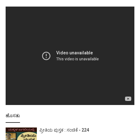
ಹೊಸತು
ಪ್ರೀತಿಯ ಪುಸ್ತಕ : ಸಂಚಿಕೆ - 224