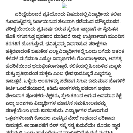
ಪರೀಕ್ಷೆಯೆಂದರೆ ಪ್ರತಿಯೊಂದು ವಿಷಯದಲ್ಲಿ ವಿದ್ಯಾರ್ಥಿಯ ಕಲಿಕಾ
ಗುಣಮಟ್ಟವನ್ನು ನಿರ್ಣಯಿಸುವ ಸಲುವಾಗಿ ನಡೆಯುವ ಮೌಲ್ಯಮಾಪನ.
ಪರೀಕ್ಷೆಯೆಂಬುದು ಪ್ರತಿವರ್ಷ ಬರುವ ಸ್ನೇಹಿತ ಇದ್ದಹಾಗೆ ಈ ಸ್ನೇಹಿತನ
ಜೊತೆ ನಗುನಗುತ್ತ ವ್ಯವಹಾರ ಮಾಡಿದರೆ ನಾವು ಉತ್ತೀರ್ಣರಾಗಿ ಮುಂದಿನ
ತರಗತಿಗೆ ಹೋಗುತ್ತೇವೆ. ಭವಿಷ್ಯವನ್ನು ನಿರ್ಧರಿಸುವ ಪರೀಕ್ಷೆಗಳು
ಹತ್ತಿರವಾದಂತೆ ಬಹುತೇಕ ಎಲ್ಲಾ ವಿದ್ಯಾರ್ಥಿಗಳಲ್ಲಿ ಒಂದು ಬಗೆಯ ಆತಂಕ
ಕಳವಳ ಮನೆಮಾಡಿ ಎಷ್ಟೋ ವಿದ್ಯಾರ್ಥಿಗಳು ಗೊಂದಲಕ್ಕೀಡಾಗಿ, ಅನಗತ್ಯ
ಹೆದರಿಕೆಯಿಂದ ಭಯಭೀತರಾಗುತ್ತಾರೆ. ಕಲಿಕೆಯಲ್ಲಿ ಹಿಂದುಳಿದ ಮಕ್ಕಳು
ಮತ್ತು ಪ್ರತಿಭಾವಂತ ಮಕ್ಕಳು ಎಂಬ ಭೇದಭಾವವಿಲ್ಲದೆ ಎಲ್ಲರನ್ನೂ
ಕಾಡುತ್ತದೆ. ಒಳ್ಳೆಯ ಅಂಕಗಳನ್ನು ಪಡೆದಾಗ ಸಿಗುವ ಬಹುಮಾನ ಹೊಗಳಿಕೆ
ಕೀರ್ತಿ ಒಂದೆಡೆಯಾದರೆ, ಕಡಿಮೆ ಅಂಕಗಳನ್ನು ಪಡೆದಾಗ ಅಥವಾ
ಫೇಲಾದಾಗ ಪೋಷಕರು-ಶಿಕ್ಷಕರು, ಸ್ನೇಹಿತರಿಂದ ಆಗುವ ಅವಮಾನ ಶಿಕ್ಷೆ
ಎಲ್ಲಾ ಅಂಶಗಳು ವಿದ್ಯಾರ್ಥಿಗಳ ಮಾನಸಿಕ ಸಮತೋಲನವನ್ನು
ಪರೀಕ್ಷೆಯೆಂಬ ಭಯ ಕಾಡಬಹುದು. ವಿದ್ಯಾರ್ಥಿಗಳ ಮೇಲಾಗುವ
ಒತ್ತಡಗಳಿಂದಾಗಿ ಕೋಮಲ ಮನಸ್ಸಿನ ಮೇಲೆ ಗಾಢವಾದ ಪರಿಣಾಮ
ಬೀರುತ್ತದೆ. ಉದಾಹರಣೆಗೆ ರೇಸ್ ನಲ್ಲಿ ನನ್ನ ಕುದುರೆಯೇ ಮೊದಲ ಸ್ಥಾನ
ಪಡೆಯಲಿ ಎಂದು ಹಾತೊರೆಯುವ ಮಾಲೀಕನಿಗೆ ಕುದುರೆ ಮನಸ್ಥಿತಿ