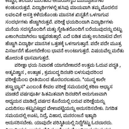
ಕಣ್ಣುರಿ, ತಲೆಬಾರ ಮುಂತಾದ ಅನಾರೋಗ್ಯದ ಮುನ್ಸೂಚನೆಗಳು
ಕಂಡುಬರುತ್ತವೆ. ವಿದ್ಯಾರ್ಥಿಗಳಲ್ಲಿ ಹಸಿವು ಮಾಯವಾಗಿ ತಮ್ಮ ಮೊದಲಿನ
ಲವಲವಿಕೆ ಆಸಕ್ತಿ ಕಳೆದುಕೊಂಡು ಮಾನಸಿಕ ಖಿನ್ನತೆಗೆ ಒಳಗಾಗುವ
ಸಂದರ್ಭಗಳು ಹೆಚ್ಚಾಗಿರುತ್ತವೆ. ಪರೀಕ್ಷೆ ಭಯದಿಂದಾಗಿ ವಿದ್ಯಾರ್ಥಿಗಳು
ಮನೆಯ ಸದಸ್ಯರೊಂದಿಗೆ ಮತ್ತು ಸ್ನೇಹಿತರೊಂದಿಗೆ ಬರೆಯುವುದನ್ನು ಬಿಟ್ಟು
ಏಕಾಂಗಿಯಾಗಿರಲು ಇಷ್ಟಪಡುತ್ತಾರೆ. ಎದೆ ಬಡಿತ ಮತ್ತು ಉಸಿರಾಟದ ವೇಗ
ಹೆಚ್ಚಾಗಿ ವಿದ್ಯಾರ್ಥಿ ಮಾನಸಿಕ ಒತ್ತಡಕ್ಕೆ ಒಳಗಾಗುತ್ತಾನೆ. ಪದೇ ಪದೇ ಮೂತ್ರ
ವಿಸರ್ಜನೆಗೆ ಹೋಗಬೇಕೆಂಬ ಭಾವನೆ ಉಂಟಾಗುತ್ತದೆ. ವಿಷಯವೆಲ್ಲ ಮರೆತು
ಹೋದಂತೆ ಭಾಸವಾಗುತ್ತದೆ.
ಪರೀಕ್ಷಾ ಭಯ ನಿವಾರಣೆ ಯಾಗಬೇಕಾದರೆ ಉತ್ತಮ ಓದುವ ಪದ್ಧತಿ ,
ಆತ್ಮವಿಶ್ವಾಸ , ಉತ್ಸಾಹ , ಕ್ರಮಬದ್ಧ ದಿನಚರಿ ಬಳಸುವುದರಿಂದ
ಪರೀಕ್ಷೆಯೆಂಬ ಭೀತಿಯಿಂದ ಹೊರಬರಬಹುದು. "ಯುದ್ಧ ಕಾಲೇ
ಶಸ್ತ್ರಾಭ್ಯಾಸ" ಎಂಬಂತೆ ಕೇವಲ ಪರೀಕ್ಷೆ ಸಮಯದಲ್ಲಿ ಕಠಿಣ ಅಭ್ಯಾಸ
ಮಾಡದೆ ವರ್ಷಪೂರ್ತಿ ಹಿತಮಿತವಾಗಿ ದಿನಚರಿಗೆ ಅನುಗುಣವಾಗಿ
ಅಧ್ಯಯನ ಮಾಡಿದ್ರೆ ವರ್ಷದ ಕೊನೆಯಲ್ಲಿ ಬರುವ ಪರೀಕ್ಷೆಯನ್ನು
ಎದುರಿಸಲು ಕಟ್ಟುನಿಟ್ಟಾದ ವೇಳಾಪಟ್ಟಿಯನ್ನು ಅನುಸರಿಸಬೇಕು. ನಿಗದಿತ
ಸಮಯದಲ್ಲಿ ಊಟ, ನಿದ್ರೆ, ವಿಹಾರ, ಮನರಂಜನೆ ಇತ್ಯಾದಿ
ಅನುಸರಿಸಬೇಕು. ಯಾವುದೇ ಪರಿಸ್ಥಿತಿಯಲ್ಲಿ ನಿದ್ದೆಗೆಟ್ಟು ಓದಬಾರದು.