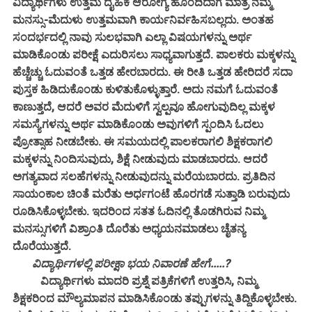
ವಿದ್ಯಾರ್ಥಿಗಳು ಉತ್ತಮ ದೈಹಿಕ ಆರೋಗ್ಯ ಹೊಂದಿದಾಗ ಮಾತ್ರ ನಮ್ಮ
ಮನಸ್ಸು-ಮೆದುಳು ಉತ್ತಮವಾಗಿ ಕಾರ್ಯನಿರ್ವಹಿಸಬಲ್ಲದು. ಅಂತಹ
ಸಂದರ್ಭದಲ್ಲಿ ನಾವು ಸುಲಭವಾಗಿ ಎಲ್ಲಾ ವಿಷಯಗಳನ್ನು ಅರ್ಥ
ಮಾಡಿಕೊಂಡು ಪರೀಕ್ಷೆ ಎದುರಿಸಲು ಸಾಧ್ಯವಾಗುತ್ತದೆ. ಪಾಲಕರು ಮಕ್ಕಳನ್ನು
ಹೆಚ್ಚೆಚ್ಚು ಓದುವಂತೆ ಒತ್ತಡ ಹೇರಬಾರದು. ಈ ರೀತಿ ಒತ್ತಡ ಹೇರಿದರೆ ಸದಾ
ಪುಸ್ತಕ ಹಿಡಿದುಕೊಂಡು ಕುಳಿತುಕೊಳ್ಳುತ್ತಾರೆ. ಅದು ನಮಗೆ ಓದುವಂತೆ
ಕಾಣುತ್ತದೆ, ಆದರೆ ಅವರ ಮೆದುಳಿಗೆ ಸ್ವಲ್ಪವೂ ಹೋಗುವುದಿಲ್ಲ ಮಕ್ಕಳ
ಸಮಸ್ಯೆಗಳನ್ನು ಅರ್ಥ ಮಾಡಿಕೊಂಡು ಅವುಗಳಿಗೆ ಸ್ಪಂದಿಸಿ ಓದಲು
ಪ್ರೋತ್ಸಾಹ ನೀಡಬೇಕು. ಈ ಸಮಯದಲ್ಲಿ ಪಾಲಕರಾಗಲಿ ಶಿಕ್ಷಕರಾಗಲಿ
ಮಕ್ಕಳನ್ನು ನಿಂದಿಸುವುದು, ಶಿಕ್ಷೆ ನೀಡುವುದು ಮಾಡಬಾರದು. ಆದರೆ
ಅಗತ್ಯವಾದ ಸಲಹೆಗಳನ್ನು ನೀಡುವುದನ್ನು ಮರೆಯಬಾರದು. ಪ್ರತಿದಿನ
ಸಾಯಂಕಾಲ ಚಿಂತೆ ಮರೆತು ಅರ್ಧಗಂಟೆ ಹೊರಗಡೆ ಸುತ್ತಾಡಿ ಬರುವುದು
ರೂಡಿಸಿಕೊಳ್ಳಬೇಕು. ಇದರಿಂದ ಸತತ ಓದಿನಲ್ಲಿ ತೊಡಗಿರುವ ನಿಮ್ಮ
ಮನಸ್ಸುಗಳಿಗೆ ವಿಶ್ರಾಂತಿ ದೊರೆತು ಅಧ್ಯಯನಮಾಡಲು ಚೈತನ್ಯ
ದೊರೆಯುತ್ತದೆ.
ವಿದ್ಯಾರ್ಥಿಗಳಲ್ಲಿ ಪರೀಕ್ಷಾ ಭಯ ನಿವಾರಣೆ ಹೇಗೆ.....?
ವಿದ್ಯಾರ್ಥಿಗಳು ಮಾದರಿ ಪ್ರಶ್ನೆ ಪತ್ರಿಕೆಗಳಿಗೆ ಉತ್ತರಿಸಿ, ನಿಮ್ಮ
ಶಿಕ್ಷಕರಿಂದ ಮೌಲ್ಯಮಾಪನ ಮಾಡಿಸಿಕೊಂಡು ತಪ್ಪುಗಳನ್ನು ತಿದ್ದಿಕೊಳ್ಳಬೇಕು.