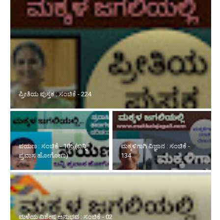
ಪ್ರೀತಿಯ ಪುಸ್ತಕ : ಸಂಚಿಕೆ - 224
ಪಯಣ : ಸಂಚಿಕೆ - 105 (ಬನ್ನಿ
ಮಕ್ಕಳಿಗಾಗಿ ವಿಜ್ಞಾನ : ಸಂಚಿಕೆ -
ಪ್ರವಾಸ ಹೋಗೋಣ)
134
ಮಳೆಯ ವಿಶೇಷ ಅನುಭವ : ಸಂಚಿಕೆ - 02