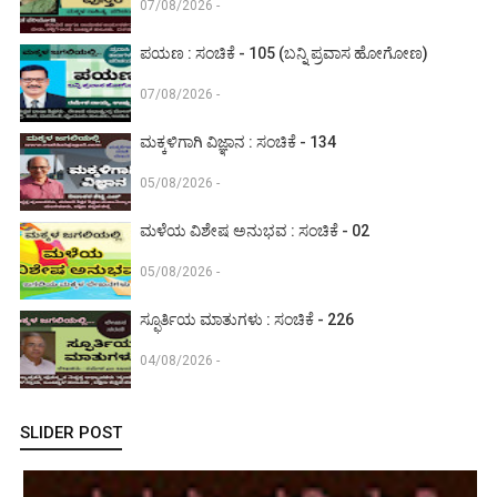
07/08/2026 -
ಪಯಣ : ಸಂಚಿಕೆ - 105 (ಬನ್ನಿ ಪ್ರವಾಸ ಹೋಗೋಣ)
07/08/2026 -
ಮಕ್ಕಳಿಗಾಗಿ ವಿಜ್ಞಾನ : ಸಂಚಿಕೆ - 134
05/08/2026 -
ಮಳೆಯ ವಿಶೇಷ ಅನುಭವ : ಸಂಚಿಕೆ - 02
05/08/2026 -
ಸ್ಫೂರ್ತಿಯ ಮಾತುಗಳು : ಸಂಚಿಕೆ - 226
04/08/2026 -
SLIDER POST