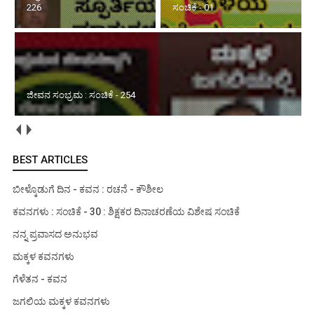
226
ಸಂಚಿಕೆ - 01
ಜೀವನ ಸಂಭ್ರಮ : ಸಂಚಿಕೆ - 254
BEST ARTICLES
ಬೀಳ್ಕೊಡುಗೆ ದಿನ - ಕವನ : ರಚನೆ - ಕೌಶೀಲ
ಕವನಗಳು : ಸಂಚಿಕೆ - 30 : ಶಿಕ್ಷಕರ ದಿನಾಚರಣೆಯ ವಿಶೇಷ ಸಂಚಿಕೆ
ನನ್ನ ಪ್ರವಾಸದ ಅನುಭವ
ಮಕ್ಕಳ ಕವನಗಳು
ಗೆಳೆತನ - ಕವನ
ಜಗಲಿಯ ಮಕ್ಕಳ ಕವನಗಳು