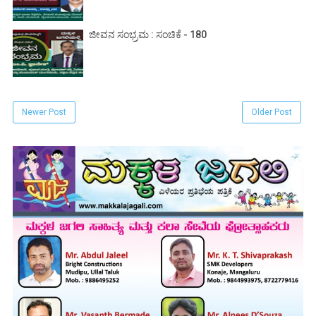
ಜೀವನ ಸಂಭ್ರಮ : ಸಂಚಿಕೆ - 180
Newer Post
Older Post