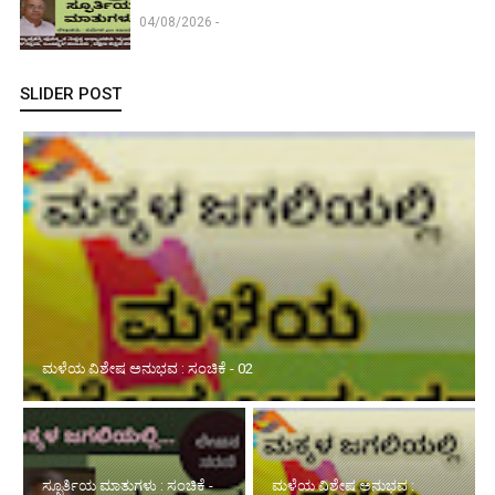
04/08/2026 -
SLIDER POST
ಮಳೆಯ ವಿಶೇಷ ಅನುಭವ : ಸಂಚಿಕೆ - 02
ಸ್ಫೂರ್ತಿಯ ಮಾತುಗಳು : ಸಂಚಿಕೆ -
ಮಳೆಯ ವಿಶೇಷ ಅನುಭವ :