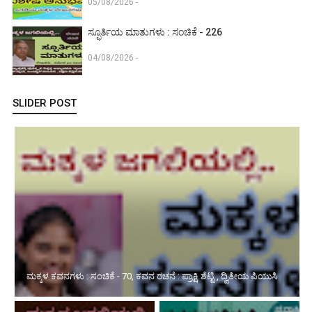
05/08/2026 -
ಸ್ಫೂರ್ತಿಯ ಮಾತುಗಳು : ಸಂಚಿಕೆ - 226
04/08/2026 -
SLIDER POST
ಮಕ್ಕಳ ಕವನಗಳು : ಸಂಚಿಕೆ - 70, ಕವನ ರಚನೆ : ಪ್ರಾಕ್ಷಿ ಶೆಟ್ಟಿ , ದ್ವಿತೀಯ ಪಿಯುಸಿ