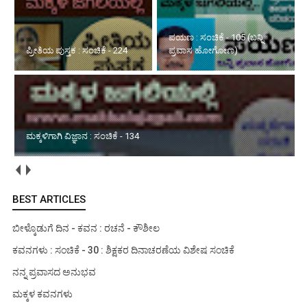
ಪಯಣ : ಸಂಚಿಕೆ - 105 (ಬನ್ನಿ
ಪ್ರೀತಿಯ ಪುಸ್ತಕ : ಸಂಚಿಕೆ - 224
ಪ್ರವಾಸ ಹೋಗೋಣ)
ಮಕ್ಕಳಿಗಾಗಿ ವಿಜ್ಞಾನ : ಸಂಚಿಕೆ - 134
BEST ARTICLES
ಬೀಳ್ಕೊಡುಗೆ ದಿನ - ಕವನ : ರಚನೆ - ಕೌಶೀಲ
ಕವನಗಳು : ಸಂಚಿಕೆ - 30 : ಶಿಕ್ಷಕರ ದಿನಾಚರಣೆಯ ವಿಶೇಷ ಸಂಚಿಕೆ
ನನ್ನ ಪ್ರವಾಸದ ಅನುಭವ
ಮಕ್ಕಳ ಕವನಗಳು