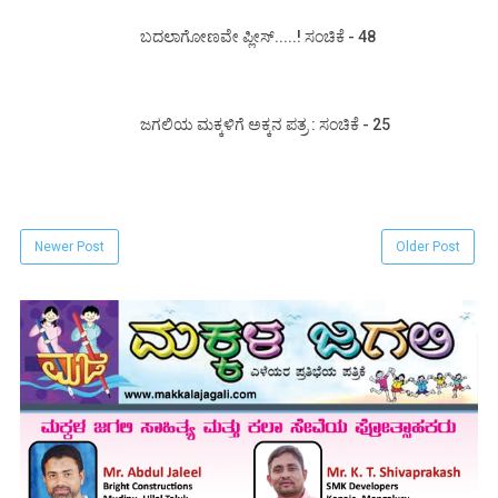
ಬದಲಾಗೋಣವೇ ಪ್ಲೀಸ್.....! ಸಂಚಿಕೆ - 48
ಜಗಲಿಯ ಮಕ್ಕಳಿಗೆ ಅಕ್ಕನ ಪತ್ರ : ಸಂಚಿಕೆ - 25
Newer Post
Older Post