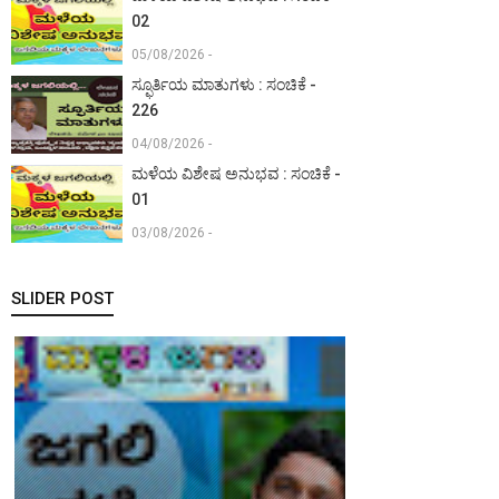
02
05/08/2026 -
ಸ್ಫೂರ್ತಿಯ ಮಾತುಗಳು : ಸಂಚಿಕೆ -
226
04/08/2026 -
ಮಳೆಯ ವಿಶೇಷ ಅನುಭವ : ಸಂಚಿಕೆ -
01
03/08/2026 -
SLIDER POST
ಪಯಣ :
ಸಂಚಿಕೆ - 105