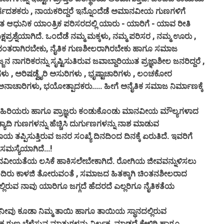
ಾರ್ಗದಶಕರು , ನಾಯಕರಿದ್ದರೆ ಇನ್ನೊಂದೆಡೆ ಅಮಾನವೀಯ ಗುಣಗಳಿಗೆ
ುತ ಆಧುನಿಕ ಯಾಂತ್ರಿಕ ಪರಿಸರದಲ್ಲಿ ಯಾರು - ಯಾರಿಗೆ - ಯಾವ ರೀತಿ
ಶ್ನೆಯಾಗಿದೆ. ಒಂದೆಡೆ ನಮ್ಮ ಮಕ್ಕಳು, ನಮ್ಮ ಪರಿಸರ , ನಮ್ಮ ಊರು ,
್ಯವಂತರಾಗಿರಬೇಕು, ನೈತಿಕ ಗುಣಶೀಲರಾಗಿರಬೇಕು ಹಾಗೂ ಸಮಾಜ
ರಿಕರನ್ನು ಸೃಷ್ಟಿಸುತಿರುವ ಜವಾಬ್ದಾರಿಯುತ ಪ್ರಜ್ಞಾಶೀಲ ಜನರಿದ್ದರೆ ,
ಥಿಗಳು , ಅರಿಷಡ್ವೈರಿ ಅಸುರಿಗಳು , ಭೃಷ್ಟಾಚಾರಿಗಳು , ಲಂಚಕೋರ
 ಅನಾಚಾರಿಗಳು, ಭಯೋತ್ಪಾದಕರು..... ಹೀಗೆ ಅನೈತಿಕ ಸಮಾಜ ನಿರ್ಮಾಣಕ್ಕೆ
ಿರಿಯರು ಹಾಗೂ ಪ್ರಾಜ್ಞರು ಕಂಡುಕೊಂಡು ಮಾನವೀಯ ಮೌಲ್ಯಗಳಾದ
. ಇತ್ಯಾದಿ ಗುಣಗಳನ್ನು ಹೆಚ್ಚಿಸಿ ದುರ್ಗುಣಗಳನ್ನು ನಾಶ ಮಾಡುವ
ಿಸುತ್ತಿರುವ ಜನರ ಸಂಖ್ಯೆ ದಿನದಿಂದ ದಿನಕ್ಕೆ ಏರುತಿದೆ. ಇವರಿಗೆ
ಮಸ್ಯೆಯಾಗಿದೆ...!
ನವೀಯತೆಯ ಲಸಿಕೆ ಹಾಕಿಸಲೇಬೇಕಾಗಿದೆ. ರೋಗಿಯ ಜೀವವನ್ನುಳಿಸಲು
ಅಮ್ಮಂದಿರು ಕಾಳಜಿ ತೋರುವಂತೆ , ಸಮಾಜದ ಹಿತಕ್ಕಾಗಿ ಚಿಂತನಶೀಲರಾದ
ಲ್ಲಿರುವ ನಾವು ಯಾರಿಗೂ ಜಗ್ಗದೆ ಹೆದರದೆ ಎಲ್ಲರಿಗೂ ನೈತಿಕತೆಯ
 ನೀವು ಕೂಡಾ ನಿಮ್ಮ ತಾಯಿ ಹಾಗೂ ತಾಯಿಯ ಸ್ಥಾನದಲ್ಲಿರುವ
ುಣ ಬೆಳೆಸುವ ಮಾತುಗಳನ್ನು ನಿರ್ಲಕ್ಷ್ಯ ಮಾಡದೆ ಕೇಳಿರಿ ಹಾಗೂ