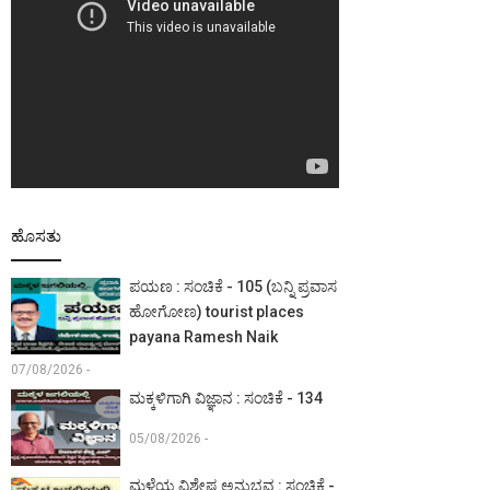
ಹೊಸತು
ಪಯಣ : ಸಂಚಿಕೆ - 105 (ಬನ್ನಿ ಪ್ರವಾಸ
ಹೋಗೋಣ) tourist places
payana Ramesh Naik
07/08/2026 -
ಮಕ್ಕಳಿಗಾಗಿ ವಿಜ್ಞಾನ : ಸಂಚಿಕೆ - 134
05/08/2026 -
ಮಳೆಯ ವಿಶೇಷ ಅನುಭವ : ಸಂಚಿಕೆ -