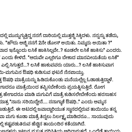
್ಗುತ್ತಿದ್ದ ನನಗೆ ದಾರಿಯಲ್ಲಿ ಮುತ್ತಜ್ಜಿ ಸಿಕ್ಕಿದಳು. ನನ್ನನ್ನು ತಡೆದು,
ು. "ಹೌದು ಅಜ್ಜಿ ನನಗೆ 2ನೇ ಡೋಸ್ ಆಯಿತು. ನಿಮ್ಮದು ಆಯಿತಾ ?"
್ಯವಾದ ಇನ್ನೊಂದು ಲಸಿಕೆ ಹಾಕಿಸಿಲ್ಲವೇ..? ಕೂಡಲೇ ಲಸಿಕೆ ಹಾಕಿಸು" ಎಂದರು.
 ಎಂದು ಕೇಳಿದೆ. "ಅದುವೇ ಎಲ್ಲರಿಗೂ ಬೇಕಾದ ಮಾನವೀಯತೆಯ ಲಸಿಕೆ"
 ಸಿಗುತ್ತದೆ...? ಲಸಿಕೆ ಹಾಕುವವರು ಯಾರು...? ಲಸಿಕೆ ಹಾಕಿಸುವಾಗ
-ಮಗುವಿನ ಔಷಧಿ ಕುಡಿಸುವ ಘಟನೆ ನೆನಪಾಯ್ತು.
ಿ ಮಾತ್ರೆಯನ್ನು ಹಿಡಿದುಕೊಂಡು ಮನೆಯಲ್ಲೆಲ್ಲ ಓಡಾಡುತ್ತಿದ್ದಾಳೆ.
ಾದರೂ ಮಾತ್ರೆಯಿಂದ ತಪ್ಪಿಸಬೇಕೆಂದು ಪ್ರಯತ್ನಿಸುತ್ತಿದೆ. ರೋಗ
ತ್ರ ಹೇಗಾದರೂ ಮಾಡಿ ಮಗುವಿಗೆ ಮಾತ್ರೆ ಕುಡಿಸಲೇಬೇಕೆಂದು ಹರಸಾಹಸ
ತ್ರ "ನಾನು ಸರಿಯಿದ್ದೇನೆ.... ನನಾಗ್ಯಾಕೆ ಔಷಧಿ.." ಎಂದು ಅಮ್ಮನ
ಮಾಡುತ್ತಿದೆ. ಈ ಆಟದಲ್ಲಿ ಜವಾಬ್ದಾರಿಯುತ ಸ್ಥಾನದಲ್ಲಿರುವ ತಾಯಿಯು ತನ್ನ
ಾ ಮಗು ಕೂಡಾ ಮಾತ್ರೆ ತಿನ್ನಲು ನಿರ್ಲಕ್ಷ್ಯ ಮಾಡಿದರೂ... ಸಾಯುವುದು
ಲಿ ಕಷ್ಟಪಡುತಿರುವ ಹೆಚ್ಚಿನ ತಾಯಂದಿರ ಕತೆಯಾಗಿದೆ.
ನ್ನು ಇಟ್ಟಾಗ ಪ್ರಸ್ತುತ ಪರಿಸ್ಥಿತಿಯ ಅರಿವಾಗುತ್ತದೆ. ಒಂದೆಡೆ ತಾಯಿಯ