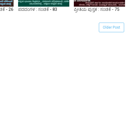
ಚಿಕೆ - 26
ಪದದಂಗಳ : ಸಂಚಿಕೆ - 83
ಪ್ರೀತಿಯ ಪುಸ್ತಕ : ಸಂಚಿಕೆ - 75
Older Post