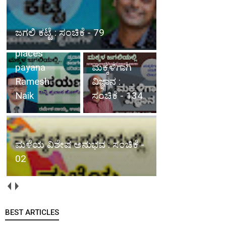
(ಬನ್ನಿ ಪ್ರವಾಸ
ಹೋಗೋಣ)
ಜಗಲಿ ಕಟ್ಟೆ : ಸಂಚಿಕೆ - 79
tourist
places
payana
ಮಕ್ಕಳಿಗಾಗಿ
Ramesh
ವಿಜ್ಞಾನ :
Naik
ಸಂಚಿಕೆ - 134
ಮಳೆಯ ವಿಶೇಷ ಅನುಭವ : ಸಂಚಿಕೆ -
02
BEST ARTICLES