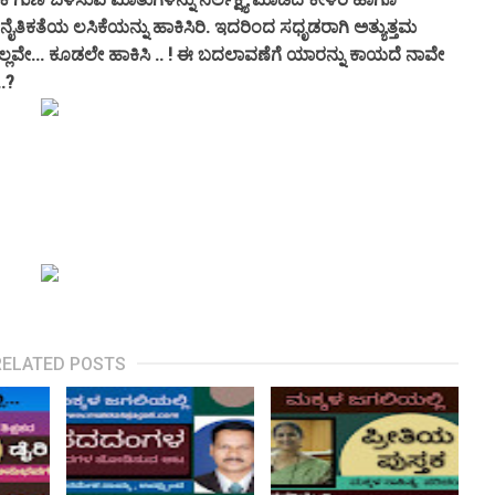
ೈತಿಕತೆಯ ಲಸಿಕೆಯನ್ನು ಹಾಕಿಸಿರಿ. ಇದರಿಂದ ಸಧೃಡರಾಗಿ ಅತ್ಯುತ್ತಮ
ಿಲ್ಲವೇ... ಕೂಡಲೇ ಹಾಕಿಸಿ .. ! ಈ ಬದಲಾವಣೆಗೆ ಯಾರನ್ನು ಕಾಯದೆ ನಾವೇ
.?
RELATED POSTS