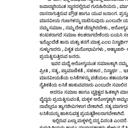
ಜವಾಬ್ದಾರಿಯುತ ಸ್ಥಾನದಲ್ಲಿರುವ ಗುರುಹಿರಿಯರು , ಮ
ದಾಸರಾಗುತ್ತಿರುವ ಪ್ರೌಢ ಹಾಗೂ ಯುವ ಜನಾಂಗ. ಪ್ರಸ್ತ
ಮಾನವೀಯ ಗುಣಗಳನ್ನು ದಾಟಿಸುವುದು ಎಂಬುದೇ ಯಕ್ಷಪ್ರ
ನಮ್ಮ ಸಮಾಜ , ನಮ್ಮ ದೇಶ ಚೆನ್ನಾಗಿರಬೇಕು , ಆರೋಗ
ಕಂಟಕರಾಗದೆ ಸಮಾಜ ಕಲಶರಾಗಬೇಕೆಂದು ಬಯಸಿ ಸಜ್ಜನ ನಾಗ
ಇನ್ನೊಂದೆಡೆ ತಾನು ಮತ್ತು ತನಗೆ ಮಾತ್ರ ಎಂಬ ನಿಸ್ವಾರ್
ಸುಳ್ಳುಗಾರರು , ವಿಕೃತ ಮನೋಭಾವಿಗಳು , ಅತ್ಯಾಚಾರಿ-
ಪ್ರಯತ್ನಿಸುತ್ತಿರುವ ಜನರು.
ಇವರ ಮಧ್ಯೆ ಆರೋಗ್ಯಯುತ ಸಮಾಜಕ್ಕಾಗಿ ನಮ್ಮ ಹ
ಪ್ರೀತಿ , ಸತ್ಯ , ಪ್ರಾಮಾಣಿಕತೆ , ಸಹಕಾರ , ನಿಸ್ವಾರ್ಥ ..
ಮಾನವೀಯತೆಯ ಲಸಿಕೆಗಳನ್ನು ಪಡೆಯಲು ಶತಾಯಗತಾಯ ತಪ್ಪ
ನೈತಿಕತೆಯ ಲಸಿಕೆ ಹಾಕುವವರಾರು ಎಂಬುದೇ ಸವಾಲಿನ ಸ
ಆದರೂ ಸಮಾಜ ಹಾಗೂ ವ್ಯಕ್ತಿತ್ವದ ಹಿತಕ್ಕಾಗಿ ಮಾ
ವೈದ್ಯರು ಪ್ರಯತ್ನಿಸುವಂತೆ, ಮಕ್ಕಳ ಆರೋಗ್ಯಕ್ಕಾಗಿ 
ನಾವೆಲ್ಲರೂ ತ್ಯಾಗಜೀವಿಗಳಾಗ ಬೇಕಾಗಿದೆ. ಸತ್ಯ ಮಾರ್ಗದ
ಲಸಿಕೆಯನ್ನು ಹಾಕಿಸುವತ್ತ ಪ್ರಯತ್ನಶೀಲರಾಗಬೇಕಾಗಿದೆ.
ಇಲ್ಲಿರುವ ಎಲ್ಲಾ ಮಕ್ಕಳಲ್ಲಿ ನನ್ನ ವಿನಂತಿ ಎಂದರೆ
ಗುರುಹಿರಿಯರು ಹಾಗೂ ಮಾರ್ಗದರ್ಶಕರು ಹೇಳುವ ನೈತಿಕ ಗ