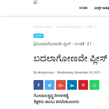
-->
HOME
ಮಕ್ಕಳ ಸಾಹಿತ್
Home
›
senior
›
ಬದಲಾಗೋಣವೇ ಪ್ಲೀಸ್ - ಸಂಚಿಕೆ : 21
senior
ಬದಲಾಗೋಣವೇ ಪ್ಲೀಸ್ - 
By
Anonymous
Wednesday, November 24, 2021
ಗೋಪಾಲಕೃಷ್ಣ ನೇರಳಕಟ್ಟೆ
ಶಿಕ್ಷಕರು ಹಾಗೂ ತರಬೇತುದಾರರು