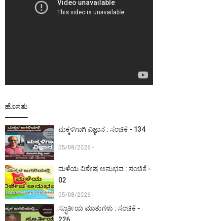
ಹೊಸತು
ಮಕ್ಕಳಿಗಾಗಿ ವಿಜ್ಞಾನ : ಸಂಚಿಕೆ - 134
05/08/2026 -
ಮಳೆಯ ವಿಶೇಷ ಅನುಭವ : ಸಂಚಿಕೆ -
02
05/08/2026 -
ಸ್ಫೂರ್ತಿಯ ಮಾತುಗಳು : ಸಂಚಿಕೆ -
226