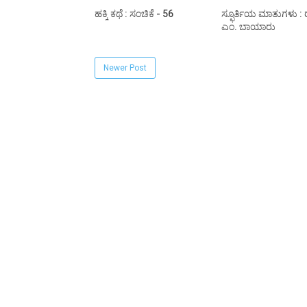
ಹಕ್ಕಿ ಕಥೆ : ಸಂಚಿಕೆ - 56
ಸ್ಫೂರ್ತಿಯ ಮಾತುಗಳು 
ಎಂ. ಬಾಯಾರು
Newer Post