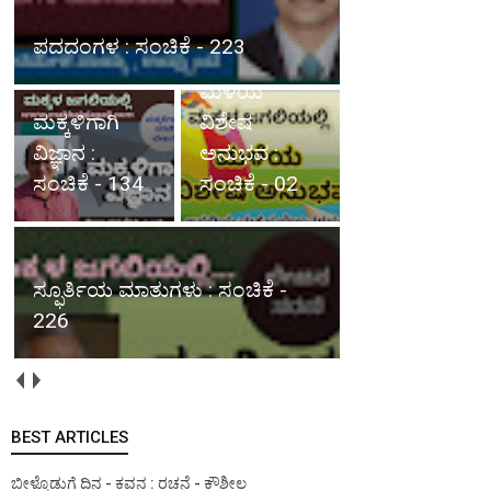
ಪದದಂಗಳ : ಸಂಚಿಕೆ - 223
ಮಳೆಯ
ಮಕ್ಕಳಿಗಾಗಿ
ವಿಶೇಷ
ವಿಜ್ಞಾನ :
ಅನುಭವ :
ಸಂಚಿಕೆ - 134
ಸಂಚಿಕೆ - 02
ಸ್ಫೂರ್ತಿಯ ಮಾತುಗಳು : ಸಂಚಿಕೆ -
226
BEST ARTICLES
ಬೀಳ್ಕೊಡುಗೆ ದಿನ - ಕವನ : ರಚನೆ - ಕೌಶೀಲ