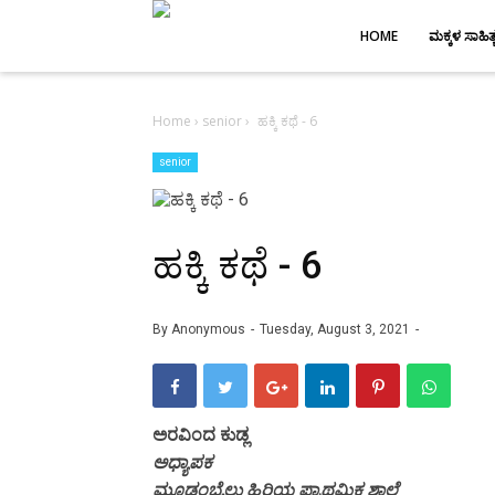
-->
HOME
ಮಕ್ಕಳ ಸಾಹಿತ್
Home
›
senior
›
ಹಕ್ಕಿ ಕಥೆ - 6
senior
ಹಕ್ಕಿ ಕಥೆ - 6
By
Anonymous
Tuesday, August 3, 2021
ಅರವಿಂದ ಕುಡ್ಲ
ಅಧ್ಯಾಪಕ
ಮೂಡಂಬೈಲು ಹಿರಿಯ ಪ್ರಾಥಮಿಕ ಶಾಲೆ