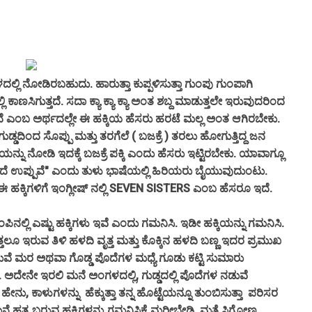
ೋಡಿರಬಹುದು. ಹಾರುತ್ತಾ ಕುಪ್ಪಳಿಸುತ್ತಾ ಗುಂಪು ಗುಂಪಾಗಿ
ಾಣಸಿಗುತ್ತದೆ. ಸದಾ ಕ್ಯಾ ಕ್ಯಾ ಕ್ಯಾ ಅಂತ ಶಬ್ದ ಮಾಡುತ್ತಲೇ ಇರುವುದರಿಂದ
ೆ ಎಂಬ ಅರ್ಥದಲ್ಲೇ ಈ ಹಕ್ಕಿಯ ಹೆಸರು ಹರಟೆ ಮಲ್ಲ ಅಂತ ಆಗಿರಬೇಕು.
ಡ್ಡದಿಂದ ಸೊಪ್ಪು ಮತ್ತು ತರಗೆಲೆ ( ಬಜಕ್ರೆ ) ತರಲು ಹೋಗುತ್ತಿದ್ದ ಜನ
್ಕಿಯನ್ನು ನೋಡಿ ಇದಕ್ಕೆ ಬಜಕ್ರೆ ಪಕ್ಕಿ ಎಂದು ಹೆಸರು ಇಟ್ಟಿರಬೇಕು. ಯಾವಾಗ್ಲೂ
ೋಂದೆ ಉಪ್ಪುವೆ" ಎಂದು ತುಳು ಭಾಷೆಯಲ್ಲಿ ಹಿರಿಯರು ಬೈಯುವುದುಂಟು.
ಹಕ್ಕಿಗಳಿಗೆ ಇಂಗ್ಲೀಷ್ ನಲ್ಲಿ SEVEN SISTERS ಎಂಬ ಹೆಸರೂ ಇದೆ.
ಲಿ ಎಷ್ಟು ಹಕ್ಕಿಗಳು ಇವೆ ಎಂದು ಗಮನಿಸಿ. ಇಡೀ ಹಕ್ಕಿಯನ್ನು ಗಮನಿಸಿ.
್ತಲೂ ಇರುವ ತಿಳಿ ಹಳದಿ ವೃತ್ತ ಮತ್ತು ಕೊಕ್ಕಿನ ಹಳದಿ ಬಣ್ಣ ಇದರ ಪ್ರಮುಖ
ುವೆ ಮರ ಅಥವಾ ಗೊಡ್ಡ ಪೊದೆಗಳ ಮಧ್ಯೆ ಗೂಡು ಕಟ್ಟಿ ಸುಮಾರು
. ಅದೇನೇ ಇರಲಿ ಮನೆ ಅಂಗಳದಲ್ಲಿ, ಗುಡ್ಡದಲ್ಲಿ ಪೊದೆಗಳ ನಡುವೆ
ಹೇನು, ಕಾಳುಗಳನ್ನು ಹೆಕ್ಕುತ್ತಾ ತನ್ನ ಹೊಟ್ಟೆಯನ್ನೂ ತುಂಬಿಸುತ್ತಾ ಪರಿಸರ
 ಹತ್ರ ಬರುವ ಹಕ್ಕಿಗಳನ್ನು ಗಮನಿಸ್ಲಿಕ್ಕೆ ಮರೀಬೇಡಿ. ಮತ್ತೆ ಸಿಗೋಣ