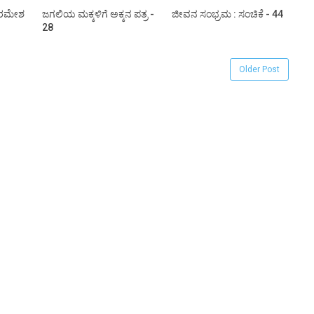
: ರಮೇಶ
ಜಗಲಿಯ ಮಕ್ಕಳಿಗೆ ಅಕ್ಕನ ಪತ್ರ -
ಜೀವನ ಸಂಭ್ರಮ : ಸಂಚಿಕೆ - 44
28
Older Post