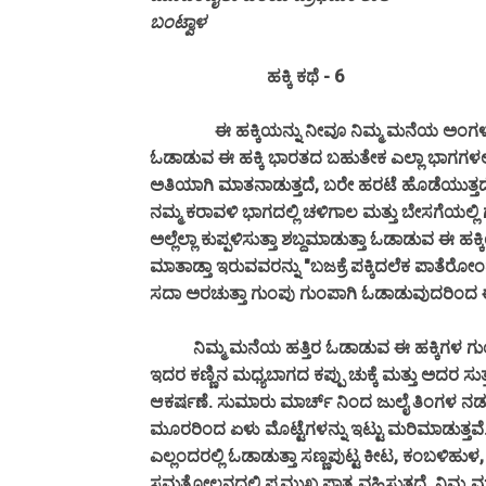
ಬಂಟ್ವಾಳ
ಹಕ್ಕಿ ಕಥೆ - 6
ಈ ಹಕ್ಕಿಯನ್ನು ನೀವೂ ನಿಮ್ಮ ಮನೆಯ ಅಂಗಳದಲ್ಲಿ ನ
ಓಡಾಡುವ ಈ ಹಕ್ಕಿ ಭಾರತದ ಬಹುತೇಕ ಎಲ್ಲಾ ಭಾಗಗಳಲ್ಲಿ ಕ
ಅತಿಯಾಗಿ ಮಾತನಾಡುತ್ತದೆ, ಬರೇ ಹರಟೆ ಹೊಡೆಯುತ್ತದ
ನಮ್ಮ ಕರಾವಳಿ ಭಾಗದಲ್ಲಿ ಚಳಿಗಾಲ ಮತ್ತು ಬೇಸಗೆಯಲ್ಲಿ ಗು
ಅಲ್ಲೆಲ್ಲಾ ಕುಪ್ಪಳಿಸುತ್ತಾ ಶಬ್ದಮಾಡುತ್ತಾ ಓಡಾಡುವ ಈ ಹಕ
ಮಾತಾಡ್ತಾ ಇರುವವರನ್ನು "ಬಜಕ್ರೆ ಪಕ್ಕಿದಲೆಕ ಪಾತೆರ
ಸದಾ ಅರಚುತ್ತಾ ಗುಂಪು ಗುಂಪಾಗಿ ಓಡಾಡುವುದರಿಂದ ಈ 
ನಿಮ್ಮ ಮನೆಯ ಹತ್ತಿರ ಓಡಾಡುವ ಈ ಹಕ್ಕಿಗಳ ಗುಂಪಿನಲ್
ಇದರ ಕಣ್ಣಿನ ಮಧ್ಯಬಾಗದ ಕಪ್ಪು ಚುಕ್ಕೆ ಮತ್ತು ಅದರ ಸುತ
ಆಕರ್ಷಣೆ. ಸುಮಾರು ಮಾರ್ಚ್ ನಿಂದ ಜುಲೈ ತಿಂಗಳ ನಡ
ಮೂರರಿಂದ ಏಳು ಮೊಟ್ಟೆಗಳನ್ನು ಇಟ್ಟು ಮರಿಮಾಡುತ್ತವೆ
ಎಲ್ಲಂದರಲ್ಲಿ ಓಡಾಡುತ್ತಾ ಸಣ್ಣಪುಟ್ಟ ಕೀಟ, ಕಂಬಳಿಹುಳ, 
ಸಮತೋಲನದಲ್ಲಿ ಪ್ರಮುಖ ಪಾತ್ರ ವಹಿಸುತ್ತದೆ. ನಿಮ್ಮ ಮನೆ