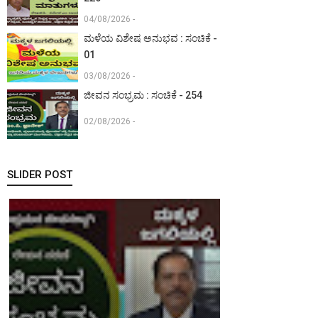
04/08/2026 -
ಮಳೆಯ ವಿಶೇಷ ಅನುಭವ : ಸಂಚಿಕೆ -
01
03/08/2026 -
ಜೀವನ ಸಂಭ್ರಮ : ಸಂಚಿಕೆ - 254
02/08/2026 -
SLIDER POST
ಮಕ್ಕಳ