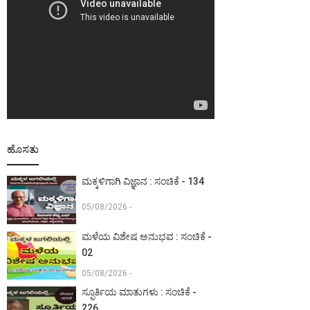
ಹೊಸತು
ಮಕ್ಕಳಿಗಾಗಿ ವಿಜ್ಞಾನ : ಸಂಚಿಕೆ - 134
05/08/2026 -
ಮಳೆಯ ವಿಶೇಷ ಅನುಭವ : ಸಂಚಿಕೆ -
02
05/08/2026 -
ಸ್ಫೂರ್ತಿಯ ಮಾತುಗಳು : ಸಂಚಿಕೆ -
226