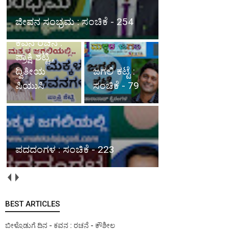
ಕವನಗಳು :
ಜೀವನ ಸಂಭ್ರಮ : ಸಂಚಿಕೆ - 254
ಸಂಚಿಕೆ - 70,
ಕವನ ರಚನೆ :
ಪ್ರಾಕ್ಷಿ ಶೆಟ್ಟಿ ,
ದ್ವಿತೀಯ
ಜಗಲಿ ಕಟ್ಟೆ :
ಪಿಯುಸಿ
ಸಂಚಿಕೆ - 79
ಪದದಂಗಳ : ಸಂಚಿಕೆ - 223
BEST ARTICLES
ಬೀಳ್ಕೊಡುಗೆ ದಿನ - ಕವನ : ರಚನೆ - ಕೌಶೀಲ