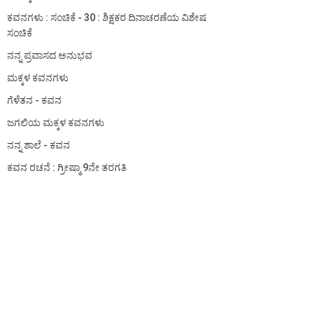
ಕವನಗಳು : ಸಂಚಿಕೆ - 30 : ಶಿಕ್ಷಕರ ದಿನಾಚರಣೆಯ ವಿಶೇಷ
ಸಂಚಿಕೆ
ನನ್ನ ಪ್ರವಾಸದ ಅನುಭವ
ಮಕ್ಕಳ ಕವನಗಳು
ಗೆಳೆತನ - ಕವನ
ಜಗಲಿಯ ಮಕ್ಕಳ ಕವನಗಳು
ನನ್ನ ಶಾಲೆ - ಕವನ
ಕವನ ರಚನೆ : ಗ್ರೀಷ್ಮಾ 9ನೇ ತರಗತಿ