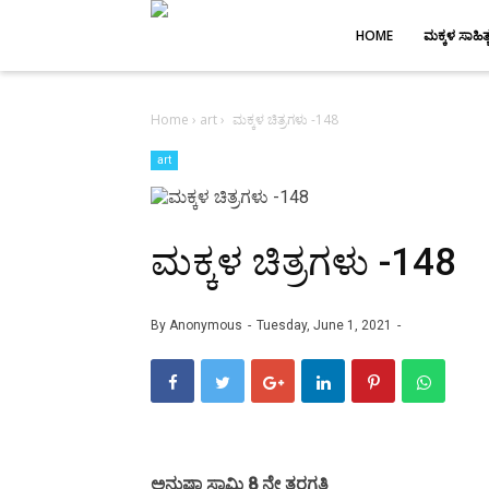
-->
HOME
ಮಕ್ಕಳ ಸಾಹಿತ್
Home
›
art
›
ಮಕ್ಕಳ ಚಿತ್ರಗಳು -148
art
ಮಕ್ಕಳ ಚಿತ್ರಗಳು -148
By
Anonymous
Tuesday, June 1, 2021
ಅನುಷಾ ಸ್ವಾಮಿ 8 ನೇ ತರಗತಿ