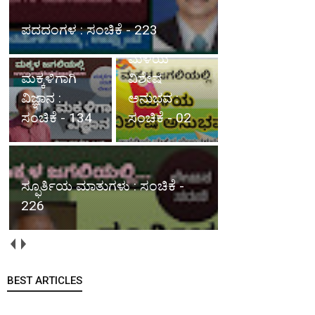
ಮಕ್ಕಳಿಗಾಗಿ ವಿಜ್ಞಾನ : ಸಂಚಿಕೆ -
134
ಮಳೆಯ
ವಿಶೇಷ
ಅನುಭವ :
ಸ್ಫೂರ್ತಿಯ
ಸಂಚಿಕೆ - 02
ಮಾತುಗಳು : ಸಂಚಿಕೆ
- 226
ಮಳೆಯ ವಿಶೇಷ ಅನುಭವ : ಸಂಚಿಕೆ -
01
BEST ARTICLES