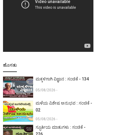
ಹೊಸತು
ಮಕ್ಕಳಿಗಾಗಿ ವಿಜ್ಞಾನ : ಸಂಚಿಕೆ - 134
05/08/2026 -
ಮಳೆಯ ವಿಶೇಷ ಅನುಭವ : ಸಂಚಿಕೆ -
02
05/08/2026 -
ಸ್ಫೂರ್ತಿಯ ಮಾತುಗಳು : ಸಂಚಿಕೆ -
226