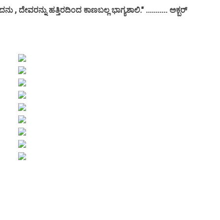
 , ದೇವರನ್ನು ಹತ್ತಿರದಿಂದ ಕಾಣಬಲ್ಲ ಭಾಗ್ಯಶಾಲಿ." ........... ಅಕ್ಬರ್